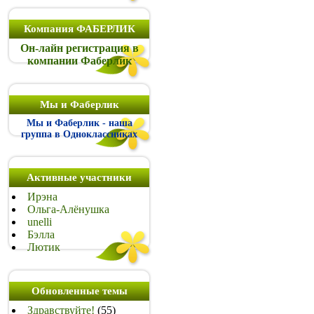
Компания ФАБЕРЛИК
Он-лайн регистрация в
компании Фаберлик
Мы и Фаберлик
Мы и Фаберлик - наша
группа в Одноклассниках
Активные участники
Ирэна
Ольга-Алёнушка
unelli
Бэлла
Лютик
Обновленные темы
Здравствуйте!
(55)