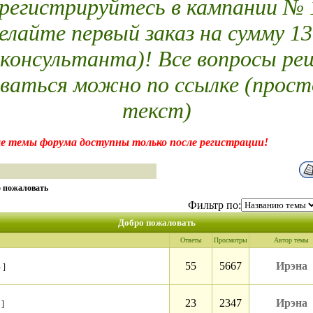
егистрируйтесь в кампании № 14
елайте первый заказ на сумму 13
 консультанта)! Все вопросы ре
ваться можно по ссылке (прост
текст)
е темы форума доступны только после регистрации!
 пожаловать
Фильтр по:
Добро пожаловать
Ответы
Просмотры
Автор темы
55
5667
Ирэна
4
]
23
2347
Ирэна
]