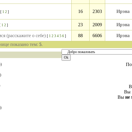
16
2303
Ирэна
[
1
2
]
23
2009
Ирэна
[
1
2
]
ся (расскажите о себе)
88
6606
Ирэна
[
1
2
3
4
5
6
]
анице показано тем:
5
.
По
я)
)
)
Вы
Вы
не
)