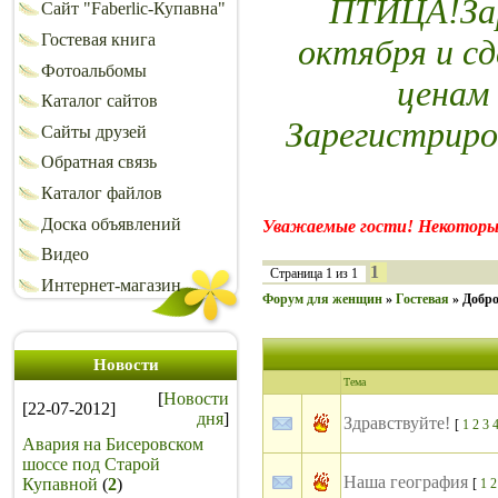
ПТИЦА!Зар
Сайт "Faberlic-Купавна"
Гостевая книга
октября и сд
Фотоальбомы
ценам
Каталог сайтов
Зарегистриро
Сайты друзей
Обратная связь
Каталог файлов
Доска объявлений
Уважаемые гости! Некоторы
Видео
1
Страница
1
из
1
Интернет-магазин
Форум для женщин
»
Гостевая
»
Добро
Новости
Тема
[
Новости
[22-07-2012]
дня
]
Здравствуйте!
[
1
2
3
Авария на Бисеровском
шоссе под Старой
Наша география
Купавной
(
2
)
[
1
2