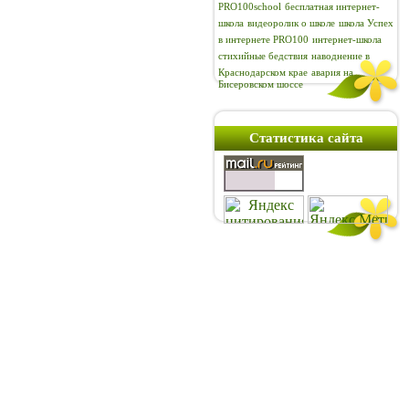
PRO100school
бесплатная интернет-
школа
видеоролик о школе
школа Успех
в интернете PRO100
интернет-школа
стихийные бедствия
наводнение в
Краснодарском крае
авария на
Бисеровском шоссе
Статистика сайта