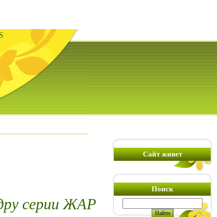
S
Сайт живет
Поиск
дру серии ЖАР