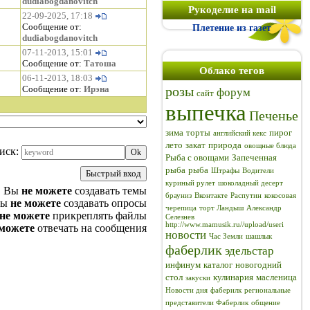
dudiabogdanovitch
Рукоделие на mail
22-09-2025, 17:18
Сообщение от:
Плетение из газет
dudiabogdanovitch
07-11-2013, 15:01
Сообщение от:
Татоша
Облако тегов
06-11-2013, 18:03
Сообщение от:
Ирэна
розы
форум
сайт
выпечка
Печенье
зима
торты
пирог
английский кекс
лето
закат
природа
овощные блюда
иск:
Рыба с овощами
Запеченная
рыба
рыба
Штрафы
Водители
куриный рулет
шоколадный десерт
Вы
не можете
создавать темы
брауниз
Вконтакте
Распутин
кокосовая
Вы
не можете
создавать опросы
черепица
торт Ландыш
Александр
не можете
прикреплять файлы
Селезнев
http://www.mamusik.ru//upload/useri
 можете
отвечать на сообщения
новости
Час Земли
шашлык
фаберлик
эдельстар
инфинум
каталог
новогодний
стол
кулинария
масленица
закуски
Новости дня
фаберилк
региональные
представители Фаберлик
общение