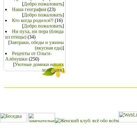
[
Добро пожаловать
]
Наша география
(23)
[
Добро пожаловать
]
Кто когда родился?!
(16)
[
Добро пожаловать
]
Ни пуха, ни пера (блюда
из птицы)
(34)
[
Завтраки, обеды и ужины
(вкусная еда)
]
Рецепты от Ольги-
Алёнушки
(250)
[
Уютные домики наших
хозяюшек
]