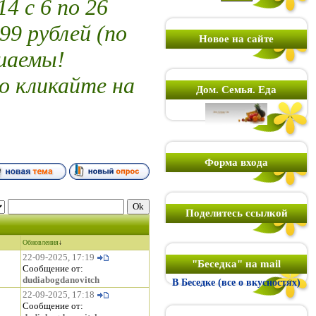
 с 6 по 26
99 рублей (по
Новое на сайте
шаемы!
о кликайте на
Дом. Семья. Еда
Форма входа
Поделитесь ссылкой
Обновления
↓
22-09-2025, 17:19
"Беседка" на mail
Сообщение от:
dudiabogdanovitch
В Беседке (все о вкусностях)
22-09-2025, 17:18
Сообщение от: