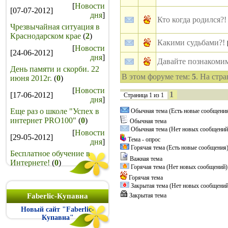
[
Новости
[07-07-2012]
дня
]
Кто когда родился?!
Чрезвычайная ситуация в
Краснодарском крае
(
2
)
Какими судьбами?!
[
Новости
[24-06-2012]
дня
]
Давайте познакомим
День памяти и скорби. 22
В этом форуме тем:
5
. На стр
июня 2012г.
(
0
)
[
Новости
1
[17-06-2012]
Страница
1
из
1
дня
]
Еще раз о школе "Успех в
Обычная тема (Есть новые сообщени
интернет PRO100"
(
0
)
Обычная тема
Обычная тема (Нет новых сообщений
[
Новости
[29-05-2012]
Тема - опрос
дня
]
Горячая тема (Есть новые сообщения
Бесплатное обучение в
Важная тема
Интернете!
(
0
)
Горячая тема (Нет новых сообщений)
Горячая тема
Закрытая тема (Нет новых сообщений
Faberlic-Купавна
Закрытая тема
Новый сайт "Faberlic-
Купавна"