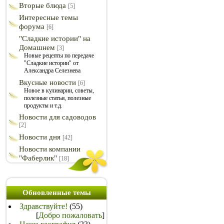
Вторые блюда
[5]
Интересные темы
форума
[6]
"Сладкие истории" на
Домашнем
[3]
Новые рецепты по передаче
"Сладкие истории" от
Александра Селезнева
Вкусные новости
[6]
Новое в кулинарии, советы,
полезные статьи, полезные
продукты и т.д.
Новости для садоводов
[2]
Новости дня
[42]
Новости компании
"Фаберлик"
[18]
Обновленные темы
Здравствуйте!
(55)
[
Добро пожаловать
]