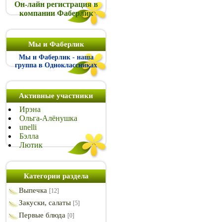
Он-лайн регистрация в
компании Фаберлик
Мы и Фаберлик
Мы и Фаберлик - наша
группа в Одноклассниках
Активные участники
Ирэна
Ольга-Алёнушка
unelli
Бэлла
Лютик
Категории раздела
Выпечка
[12]
Закуски, салаты
[5]
Первые блюда
[0]