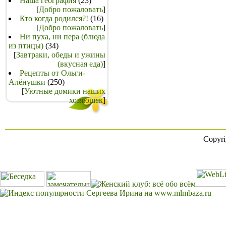
Наша география
(23)
[
Добро пожаловать
]
Кто когда родился?!
(16)
[
Добро пожаловать
]
Ни пуха, ни пера (блюда
из птицы)
(34)
[
Завтраки, обеды и ужины
(вкусная еда)
]
Рецепты от Ольги-
Алёнушки
(250)
[
Уютные домики наших
хозяюшек
]
Copyr