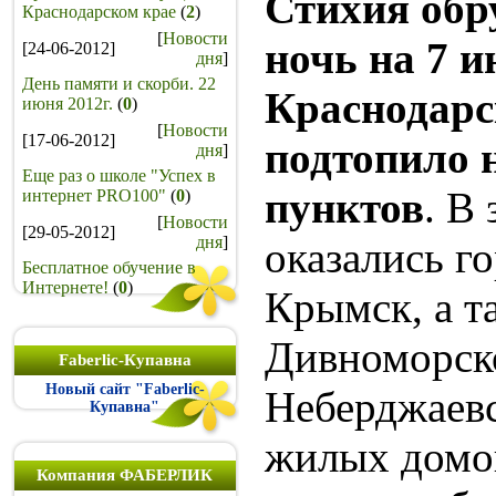
Стихия обр
Краснодарском крае
(
2
)
[
Новости
ночь на 7 и
[24-06-2012]
дня
]
День памяти и скорби. 22
Краснодарс
июня 2012г.
(
0
)
[
Новости
[17-06-2012]
подтопило 
дня
]
Еще раз о школе "Успех в
пунктов
. В
интернет PRO100"
(
0
)
[
Новости
[29-05-2012]
дня
]
оказались г
Бесплатное обучение в
Интернете!
(
0
)
Крымск, а т
Дивноморск
Faberlic-Купавна
Новый сайт "Faberlic-
Неберджаевс
Купавна"
жилых домов
Компания ФАБЕРЛИК