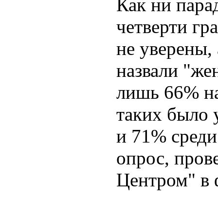
Как ни пара
четверти гр
не уверены, 
назвали "же
лишь 66% на
таких было 
и 71% среди
опрос, пров
Центром" в 