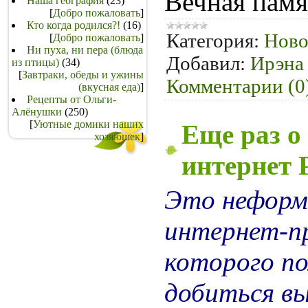
Вечная памя
Наша география
(23)
[
Добро пожаловать
]
Кто когда родился?!
(16)
Категория:
Ново
[
Добро пожаловать
]
Ни пуха, ни пера (блюда
Добавил:
Ирэна
из птицы)
(34)
[
Завтраки, обеды и ужины
Комментарии (0
(вкусная еда)
]
Рецепты от Ольги-
Алёнушки
(250)
[
Уютные домики наших
Еще раз о
хозяюшек
]
интернет
Это неформ
интернет-п
которого по
добиться в