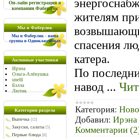
энергоснаб
Он-лайн регистрация в
компании Фаберлик
жителям при
возвышающи
Мы и Фаберлик
Мы и Фаберлик - наша
спасения лю
группа в Одноклассниках
катера.
Активные участники
Ирэна
По последн
Ольга-Алёнушка
unelli
навод
...
Чит
Бэлла
Лютик
Категория:
Ново
Категории раздела
Добавил:
Ирэна
Выпечка
[12]
Закуски, салаты
Комментарии (2
[5]
Первые блюда
[0]