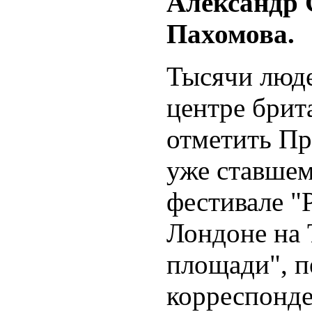
Александр 
Пахомова.
Тысячи люде
центре брит
отметить Пр
уже ставше
фестивале "
Лондоне на 
площади", п
корреспонд