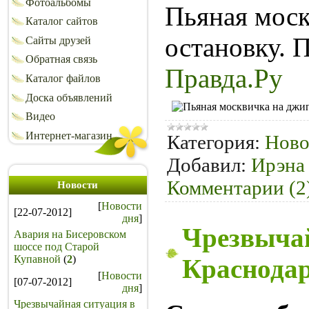
Фотоальбомы
Пьяная моск
Каталог сайтов
остановку. 
Сайты друзей
Обратная связь
Правда.Ру
Каталог файлов
Доска объявлений
Видео
Интернет-магазин
Категория:
Ново
Добавил:
Ирэна
Комментарии (2
Новости
[
Новости
[22-07-2012]
дня
]
Чрезвычай
Авария на Бисеровском
шоссе под Старой
Купавной
(
2
)
Краснодар
[
Новости
[07-07-2012]
дня
]
Чрезвычайная ситуация в