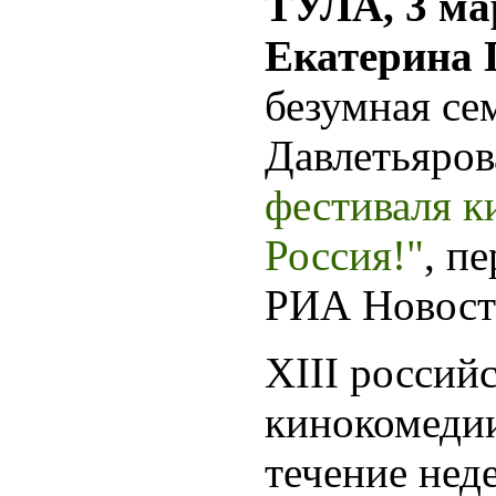
ТУЛА, 3 ма
Екатерина 
безумная се
Давлетьяров
фестиваля к
Россия!"
, п
РИА Новост
XIII россий
кинокомедии
течение нед