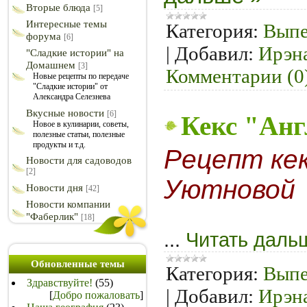
Вторые блюда
[5]
Интересные темы
Категория:
Выпе
форума
[6]
|
Добавил:
Ирэн
"Сладкие истории" на
Домашнем
[3]
Комментарии (0
Новые рецепты по передаче
"Сладкие истории" от
Александра Селезнева
Вкусные новости
[6]
Кекс "Ан
Новое в кулинарии, советы,
полезные статьи, полезные
продукты и т.д.
Рецепт ке
Новости для садоводов
[2]
Уютновой
Новости дня
[42]
Новости компании
"Фаберлик"
[18]
...
Читать даль
Обновленные темы
Категория:
Выпе
Здравствуйте!
(55)
|
Добавил:
Ирэн
[
Добро пожаловать
]