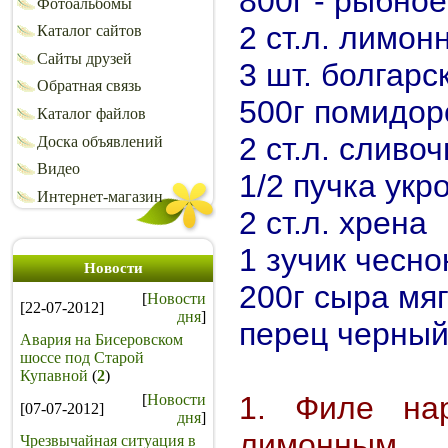
800г - рыбно
Фотоальбомы
2 ст.л. лимон
Каталог сайтов
Сайты друзей
3 шт. болгарс
Обратная связь
500г помидор
Каталог файлов
2 ст.л. сливо
Доска объявлений
Видео
1/2 пучка укр
Интернет-магазин
2 ст.л. хрена
1 зучик чесно
Новости
200г сыра мяг
[
Новости
[22-07-2012]
дня
]
перец черный
Авария на Бисеровском
шоссе под Старой
Купавной
(
2
)
1. Филе нар
[
Новости
[07-07-2012]
дня
]
лимонным с
Чрезвычайная ситуация в