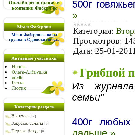
500г говяжь
Он-лайн регистрация в
компании Фаберлик
»
Мы и Фаберлик
Категория:
Втор
Мы и Фаберлик - наша
Просмотров:
14
группа в Одноклассниках
Дата:
25-01-201
Активные участники
Ирэна
Грибной п
Ольга-Алёнушка
unelli
Бэлла
Из журнал
Лютик
семьи"
Категории раздела
Выпечка
[12]
400г любых
Закуски, салаты
[5]
дальше »
Первые блюда
[0]