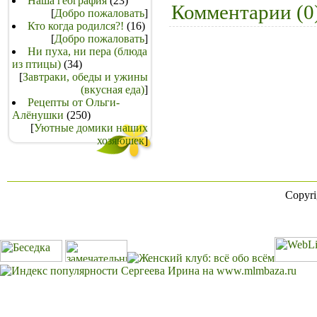
Наша география
(23)
Комментарии (0
[
Добро пожаловать
]
Кто когда родился?!
(16)
[
Добро пожаловать
]
Ни пуха, ни пера (блюда
из птицы)
(34)
[
Завтраки, обеды и ужины
(вкусная еда)
]
Рецепты от Ольги-
Алёнушки
(250)
[
Уютные домики наших
хозяюшек
]
Copyr