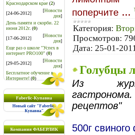
Краснодарском крае
(
2
)
...
поперчите
[
Новости
[24-06-2012]
дня
]
День памяти и скорби. 22
Категория:
Втор
июня 2012г.
(
0
)
[
Новости
Просмотров:
79
[17-06-2012]
дня
]
Дата:
25-01-201
Еще раз о школе "Успех в
интернет PRO100"
(
0
)
[
Новости
[29-05-2012]
дня
]
Голубцы 
Бесплатное обучение в
Интернете!
(
0
)
Из журн
гастроно
Faberlic-Купавна
рецептов"
Новый сайт "Faberlic-
Купавна"
500г свиного
Компания ФАБЕРЛИК