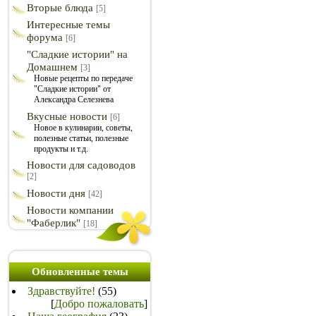
Вторые блюда
[5]
Интересные темы
форума
[6]
"Сладкие истории" на
Домашнем
[3]
Новые рецепты по передаче
"Сладкие истории" от
Александра Селезнева
Вкусные новости
[6]
Новое в кулинарии, советы,
полезные статьи, полезные
продукты и т.д.
Новости для садоводов
[2]
Новости дня
[42]
Новости компании
"Фаберлик"
[18]
Обновленные темы
Здравствуйте!
(55)
[
Добро пожаловать
]