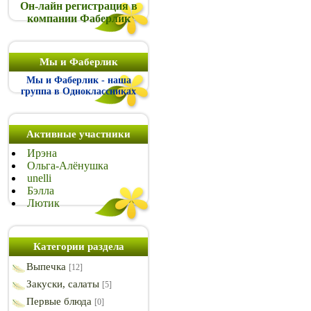
Он-лайн регистрация в
компании Фаберлик
Мы и Фаберлик
Мы и Фаберлик - наша
группа в Одноклассниках
Активные участники
Ирэна
Ольга-Алёнушка
unelli
Бэлла
Лютик
Категории раздела
Выпечка
[12]
Закуски, салаты
[5]
Первые блюда
[0]