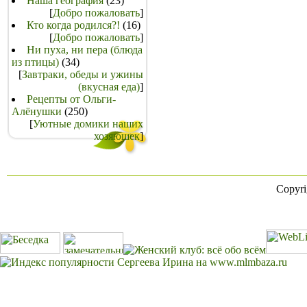
Наша география
(23)
[
Добро пожаловать
]
Кто когда родился?!
(16)
[
Добро пожаловать
]
Ни пуха, ни пера (блюда
из птицы)
(34)
[
Завтраки, обеды и ужины
(вкусная еда)
]
Рецепты от Ольги-
Алёнушки
(250)
[
Уютные домики наших
хозяюшек
]
Copyr