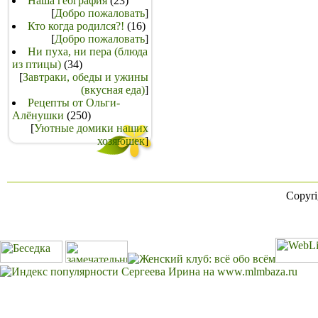
Наша география
(23)
[
Добро пожаловать
]
Кто когда родился?!
(16)
[
Добро пожаловать
]
Ни пуха, ни пера (блюда
из птицы)
(34)
[
Завтраки, обеды и ужины
(вкусная еда)
]
Рецепты от Ольги-
Алёнушки
(250)
[
Уютные домики наших
хозяюшек
]
Copyr