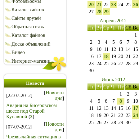
Фотоальбомы
20
21
22
23
24
25
26
Каталог сайтов
27
28
29
Сайты друзей
Апрель 2012
Обратная связь
Пн
Вт
Ср
Чт
Пт
Сб
Вс
1
Каталог файлов
2
3
4
5
6
7
8
Доска объявлений
9
10
11
12
13
14
15
Видео
16
17
18
19
20
21
22
Интернет-магазин
23
24
25
26
27
28
29
30
Июнь 2012
Новости
Пн
Вт
Ср
Чт
Пт
Сб
Вс
[
Новости
1
2
3
[22-07-2012]
дня
]
4
5
6
7
8
9
10
Авария на Бисеровском
11
12
13
14
15
16
17
шоссе под Старой
18
19
20
21
22
23
24
Купавной
(
2
)
25
26
27
28
29
30
[
Новости
[07-07-2012]
дня
]
Чрезвычайная ситуация в