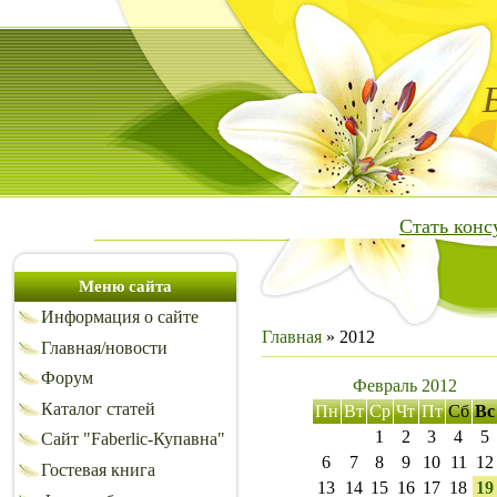
Стать кон
Меню сайта
Информация о сайте
Главная
»
2012
Главная/новости
Форум
Февраль 2012
Каталог статей
Пн
Вт
Ср
Чт
Пт
Сб
Вс
1
2
3
4
5
Сайт "Faberlic-Купавна"
6
7
8
9
10
11
12
Гостевая книга
13
14
15
16
17
18
19