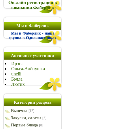
Он-лайн регистрация в
компании Фаберлик
Мы и Фаберлик
Мы и Фаберлик - наша
группа в Одноклассниках
Активные участники
Ирэна
Ольга-Алёнушка
unelli
Бэлла
Лютик
Категории раздела
Выпечка
[12]
Закуски, салаты
[5]
Первые блюда
[0]