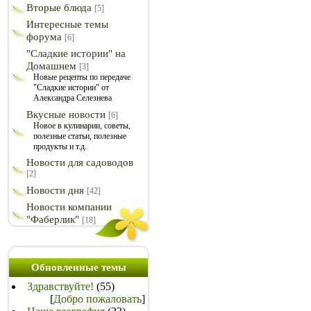
Вторые блюда
[5]
Интересные темы
форума
[6]
"Сладкие истории" на
Домашнем
[3]
Новые рецепты по передаче
"Сладкие истории" от
Александра Селезнева
Вкусные новости
[6]
Новое в кулинарии, советы,
полезные статьи, полезные
продукты и т.д.
Новости для садоводов
[2]
Новости дня
[42]
Новости компании
"Фаберлик"
[18]
Обновленные темы
Здравствуйте!
(55)
[
Добро пожаловать
]