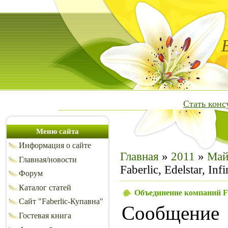
Стать кон
Меню сайта
Информация о сайте
Главная
»
2011
»
Ма
Главная/новости
Faberlic, Edelstar, In
Форум
Каталог статей
Объединение компаний Fab
Сайт "Faberlic-Купавна"
Сообщен
Гостевая книга