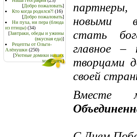
Наша география
(23)
партнеры,
[
Добро пожаловать
]
Кто когда родился?!
(16)
[
Добро пожаловать
]
новыми в
Ни пуха, ни пера (блюда
из птицы)
(34)
стать бог
[
Завтраки, обеды и ужины
(вкусная еда)
]
Рецепты от Ольги-
главное – 
Алёнушки
(250)
[
Уютные домики наших
творцами д
хозяюшек
]
своей стран
Вмест
Объединенн
С Днем Поб