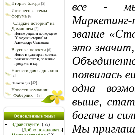
все - м
Вторые блюда
[5]
Интересные темы
форума
Маркетинг-
[6]
"Сладкие истории" на
Домашнем
[3]
звание «Ст
Новые рецепты по передаче
"Сладкие истории" от
Александра Селезнева
это значит,
Вкусные новости
[6]
Новое в кулинарии, советы,
Объедин
полезные статьи, полезные
продукты и т.д.
появилась е
Новости для садоводов
[2]
[42]
Новости дня
одна возм
Новости компании
"Фаберлик"
[18]
выше, стат
богаче и сил
Обновленные темы
Здравствуйте!
(55)
Мы приглаш
[
Добро пожаловать
]