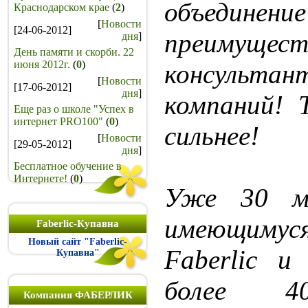
объединени
Краснодарском крае
(
2
)
[
Новости
[24-06-2012]
преим
дня
]
День памяти и скорби. 22
июня 2012г.
(
0
)
консульт
[
Новости
[17-06-2012]
дня
]
компаний! 
Еще раз о школе "Успех в
интернет PRO100"
(
0
)
сильнее!
[
Новости
[29-05-2012]
дня
]
Бесплатное обучение в
Интернете!
(
0
)
Уже 30 м
имеющиму
Faberlic-Купавна
Новый сайт "Faberlic-
Faberlic и
Купавна"
более 40
Компания ФАБЕРЛИК