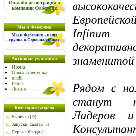
высококаче
Он-лайн регистрация в
компании Фаберлик
Европейс
Мы и Фаберлик
Infinum
Мы и Фаберлик - наша
группа в Одноклассниках
декорати
знаменитой
Активные участники
Ирэна
Ольга-Алёнушка
unelli
Бэлла
Рядом с на
Лютик
станут т
Категории раздела
Лидеров и
Выпечка
[12]
Закуски, салаты
[5]
Консультант
Первые блюда
[0]