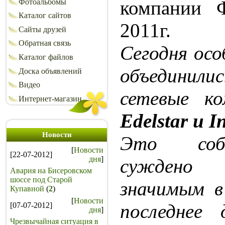
компании 
Фотоальбомы
Каталог сайтов
2011г.
Сайты друзей
Обратная связь
Сегодня осо
Каталог файлов
объединили
Доска объявлений
Видео
сетевые к
Интернет-магазин
Edelstar и I
Новости
Это соб
[
Новости
[22-07-2012]
дня
]
суждено
Авария на Бисеровском
шоссе под Старой
значимым в
Купавной
(
2
)
[
Новости
последнее 
[07-07-2012]
дня
]
Чрезвычайная ситуация в