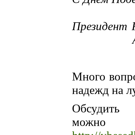
Презид
Алексе
Много вопро
надежд на л
Обсудить 
можно