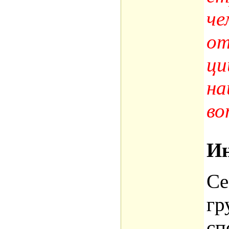
че
от
ци
на
во
Ин
Се
гр
сп