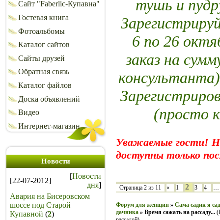
тушь и пуд
Сайт "Faberlic-Купавна"
Гостевая книга
Зарегистрируй
Фотоальбомы
6 по 26 октя
Каталог сайтов
заказ на сумм
Сайты друзей
Обратная связь
консультанта)
Каталог файлов
Зарегистриро
Доска объявлений
(просто 
Видео
Интернет-магазин
Уважаемые гости! 
доступны только пос
Новости
[
Новости
[22-07-2012]
дня
]
2
Страница
2
из
11
«
1
3
4
…
Авария на Бисеровском
шоссе под Старой
Форум для женщин
»
Сама садик я сад
дачника
»
Время сажать на рассаду...
(
Купавной
(
2
)
рассадой)