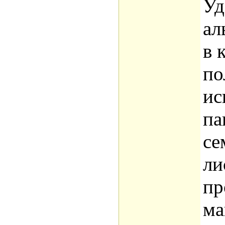
Уд
ал
в 
по
ис
па
се
ли
пр
ма