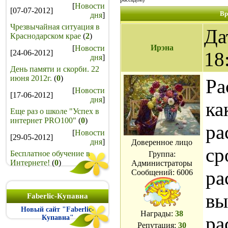
[
Новости
[07-07-2012]
Вр
дня
]
Чрезвычайная ситуация в
Да
Краснодарском крае
(
2
)
Ирэна
[
Новости
[24-06-2012]
18
дня
]
День памяти и скорби. 22
июня 2012г.
(
0
)
Ра
[
Новости
[17-06-2012]
дня
]
ка
Еще раз о школе "Успех в
интернет PRO100"
(
0
)
ра
[
Новости
[29-05-2012]
дня
]
Доверенное лицо
ср
Бесплатное обучение в
Группа:
Интернете!
(
0
)
Администраторы
ра
Сообщений:
6006
вы
Faberlic-Купавна
Новый сайт "Faberlic-
Награды:
38
ра
Купавна"
Репутация:
30