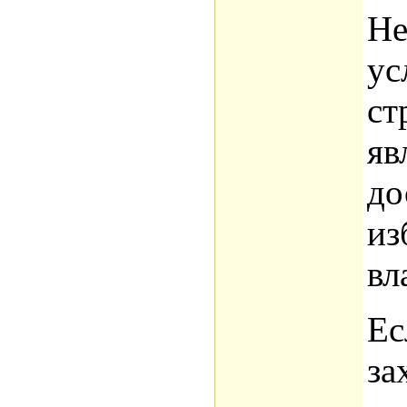
Не
ус
ст
яв
до
из
вл
Ес
за