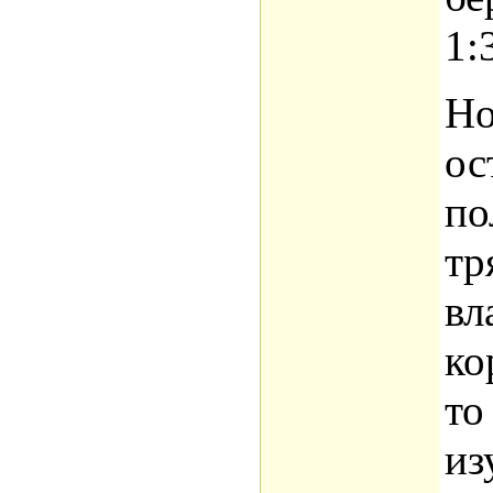
1:
Но
ос
по
тр
вл
ко
то
из