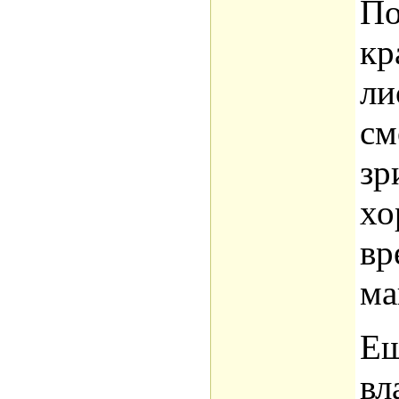
По
кр
ли
см
зр
хо
вр
ма
Ещ
вл