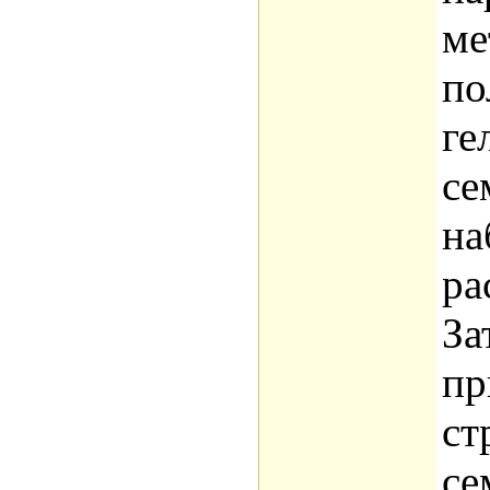
ме
по
ге
се
на
ра
За
пр
ст
се