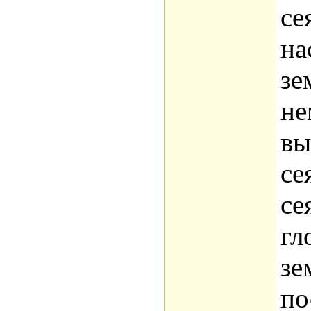
се
на
зе
не
вы
се
се
гл
зе
по