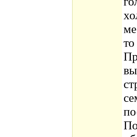
го
хо
ме
то
Пр
вы
ст
се
по
По