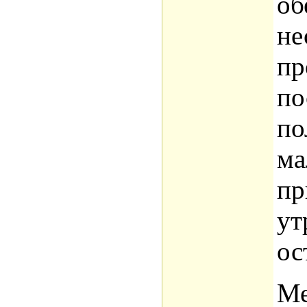
об
не
пр
по
по
ма
пр
ут
ос
Ме