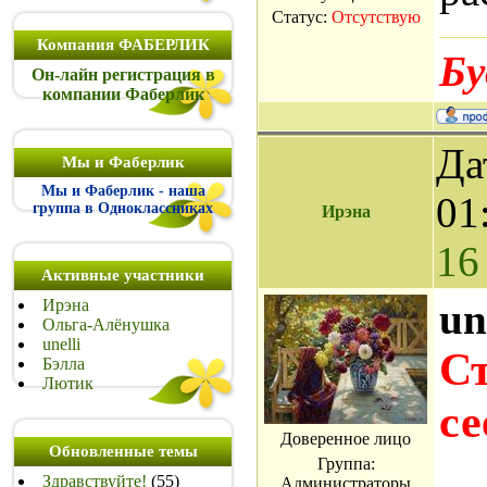
Статус:
Отсутствую
Компания ФАБЕРЛИК
Бу
Он-лайн регистрация в
компании Фаберлик
Да
Мы и Фаберлик
Мы и Фаберлик - наша
01
группа в Одноклассниках
Ирэна
16
Активные участники
Ирэна
un
Ольга-Алёнушка
unelli
С
Бэлла
Лютик
се
Доверенное лицо
Обновленные темы
Группа:
Здравствуйте!
(55)
Администраторы