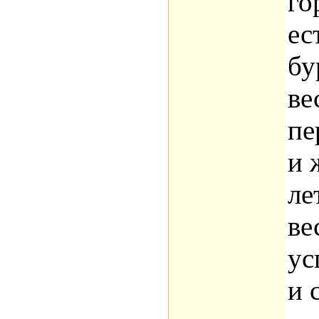
го
ес
бу
ве
пе
и 
ле
ве
ус
и 