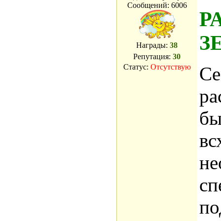
Сообщений:
6006
Р
З
Награды:
38
Репутация:
30
Статус:
Отсутствую
Се
ра
бы
вс
не
сп
по