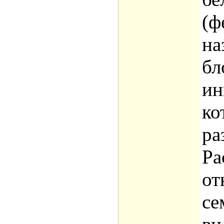
(ф
на
бл
ин
ко
ра
Ра
от
се