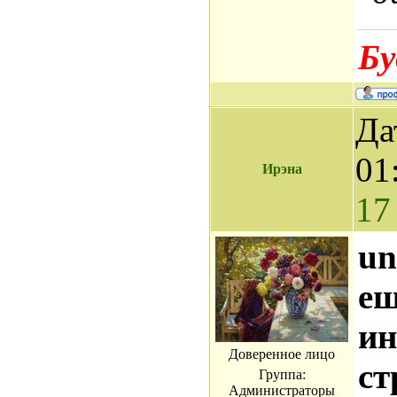
Бу
Да
01
Ирэна
17
un
ещ
ин
Доверенное лицо
ст
Группа:
Администраторы