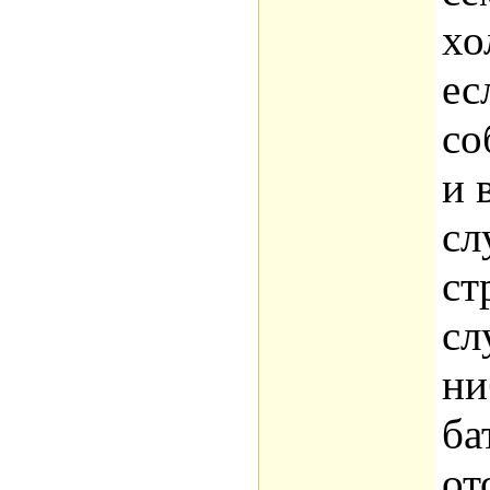
хо
ес
со
и 
сл
ст
сл
ни
ба
от