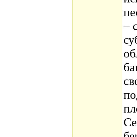
пе
– 
су
об
ба
св
по
пл
Се
бе