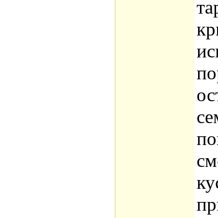
та
кр
ис
по
ос
се
по
см
ку
пр