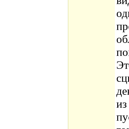
ви
од
пр
об
по
Эт
сц
де
из
пу