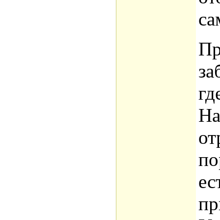
са
Пр
за
гд
На
от
по
ес
пр