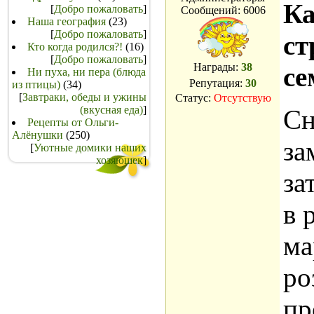
Ка
[
Добро пожаловать
]
Сообщений:
6006
Наша география
(23)
[
Добро пожаловать
]
ст
Кто когда родился?!
(16)
[
Добро пожаловать
]
Награды:
38
се
Ни пуха, ни пера (блюда
Репутация:
30
из птицы)
(34)
[
Завтраки, обеды и ужины
Статус:
Отсутствую
(вкусная еда)
]
Сн
Рецепты от Ольги-
Алёнушки
(250)
за
[
Уютные домики наших
хозяюшек
]
за
в 
ма
ро
пр