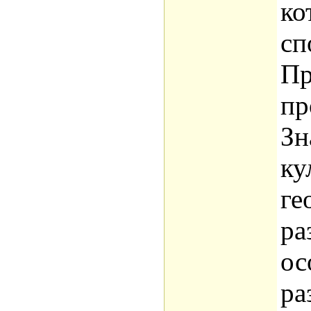
ко
сп
Пр
пр
Зн
ку
ге
ра
ос
ра