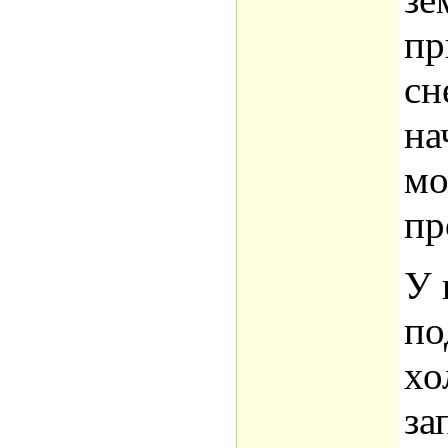
пр
сн
на
мо
пр
У 
по
хо
за