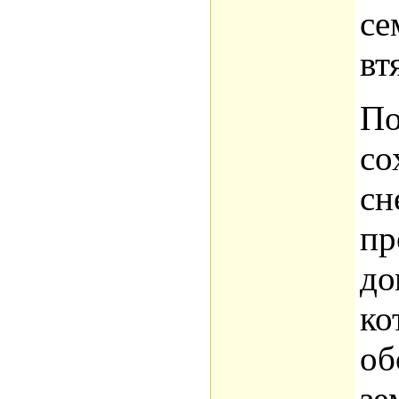
се
вт
По
со
сн
пр
до
ко
об
зе