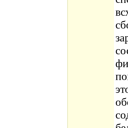
вс
сб
за
со
фи
по
эт
об
со
бе