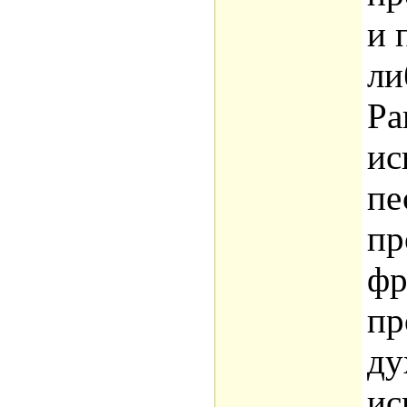
и 
ли
Ра
ис
пе
пр
фр
пр
ду
ис