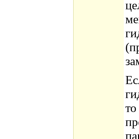
це
ме
ги
(п
за
Ес
ги
то
пр
па