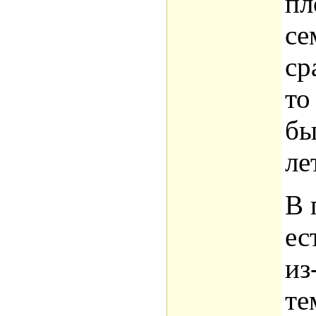
пл
се
ср
то
бы
ле
В 
ес
из
те