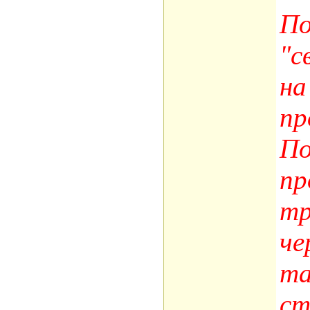
По
"с
на
п
По
пр
тр
че
та
ст