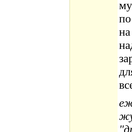
му
по
на
на
за
дл
вс
еж
жу
"д