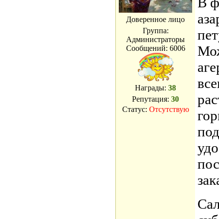
В ф
аза
Доверенное лицо
Группа:
пет
Администраторы
Мож
Сообщений:
6006
аге
все
Награды:
38
рас
Репутация:
30
Статус:
Отсутствую
гор
по
удо
пос
зак
Сал