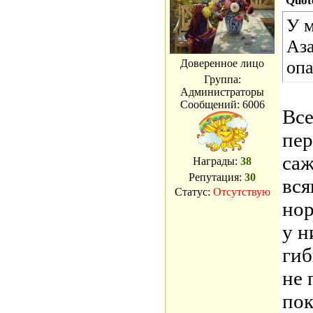
Quot
У м
Аза
Доверенное лицо
опа
Группа:
Администраторы
Сообщений:
6006
Все
пер
саж
Награды:
38
Репутация:
30
вся
Статус:
Отсутствую
нор
у н
гиб
не 
пок