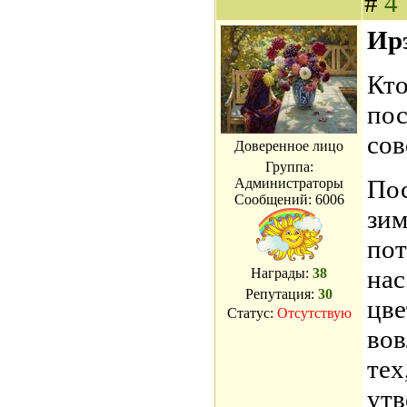
#
4
Ирэ
Кто
пос
сов
Доверенное лицо
Группа:
Пос
Администраторы
Сообщений:
6006
зим
пот
нас
Награды:
38
Репутация:
30
цве
Статус:
Отсутствую
вов
тех
утв