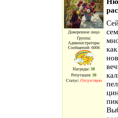
Ню
ра
Сей
сем
Доверенное лицо
Группа:
мно
Администраторы
как
Сообщений:
6006
нов
веч
Награды:
38
кал
Репутация:
30
Статус:
Отсутствую
пел
цин
пик
Выб