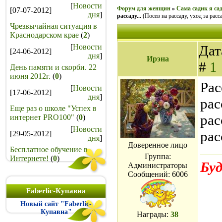
[
Новости
Форум для женщин
»
Сама садик я сад
[07-07-2012]
дня
]
рассаду...
(Посев на рассаду, уход за расс
Чрезвычайная ситуация в
Краснодарском крае
(
2
)
[
Новости
Дат
[24-06-2012]
дня
]
Ирэна
#
1
День памяти и скорби. 22
июня 2012г.
(
0
)
Рас
[
Новости
[17-06-2012]
дня
]
рас
Еще раз о школе "Успех в
рас
интернет PRO100"
(
0
)
[
Новости
рас
[29-05-2012]
дня
]
Доверенное лицо
Бесплатное обучение в
Группа:
Интернете!
(
0
)
Буд
Администраторы
Сообщений:
6006
Faberlic-Купавна
Новый сайт "Faberlic-
Купавна"
Награды:
38