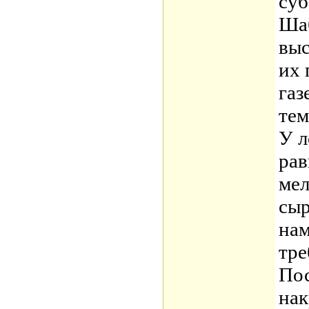
суб
Шаб
выс
их 
газ
тем
У л
рав
мел
сыр
нам
тре
Пос
нак