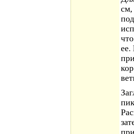
см,
под
исп
что
ее.
при
кор
вет
Заг
пик
Рас
зат
при