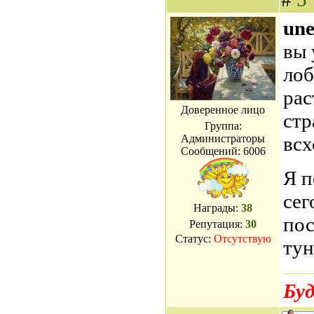
une
вы 
лоб
рас
Доверенное лицо
стр
Группа:
Администраторы
всх
Сообщений:
6006
Я п
сег
Награды:
38
пос
Репутация:
30
Статус:
Отсутствую
тун
Буд