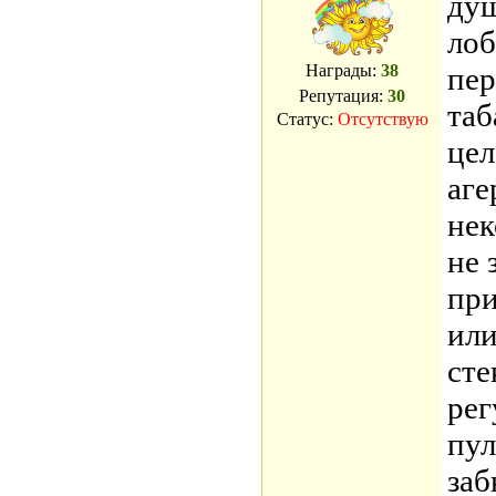
душ
лоб
Награды:
38
пер
Репутация:
30
таб
Статус:
Отсутствую
цел
аге
нек
не 
при
или
сте
рег
пул
заб