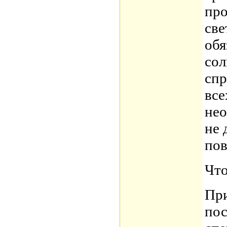
про
све
обя
сол
спр
все
нео
не 
пов
Что
При
пос