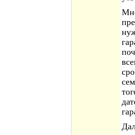
Мно
пре
нуж
гар
поч
все
сро
сем
тог
дат
гар
Дал