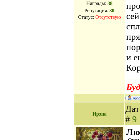
Награды:
38
про
Репутация:
30
сей
Статус:
Отсутствую
спл
пря
пор
и е
Кор
Буд
Дат
Ирэна
#
9
Лют