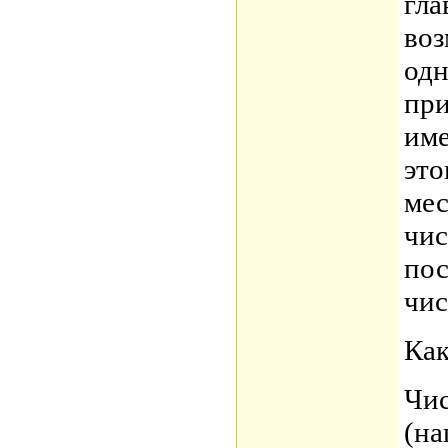
гла
воз
одн
при
име
это
мес
чис
пос
чис
Ка
Чис
(на