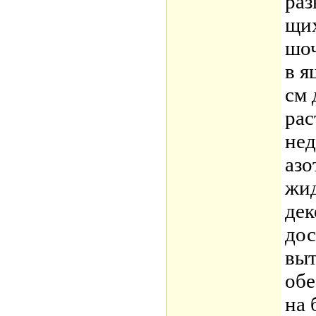
раз
щих
шоч
в я
см 
рас
нед
азо
жид
дек
дос
выт
обе
на 