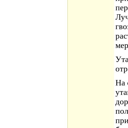
пер
Луч
гво
рас
мер
Ута
отр
На 
ута
дор
пол
при