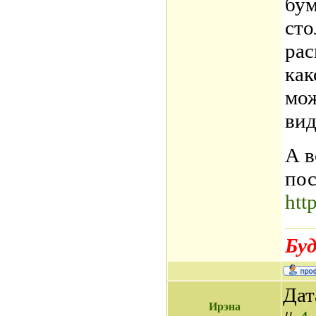
бум
сто
рас
как
мож
вид
А в
пос
htt
Буд
Дат
Ирэна