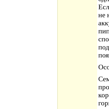
Есл
не 
акк
пип
спо
под
поя
Осо
Сем
про
кор
гор