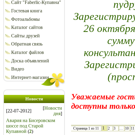
пуд
Сайт "Faberlic-Купавна"
Гостевая книга
Зарегистриру
Фотоальбомы
26 октября
Каталог сайтов
Сайты друзей
сумму
Обратная связь
консульта
Каталог файлов
Доска объявлений
Зарегистр
Видео
(прос
Интернет-магазин
Уважаемые гост
Новости
доступны только
[
Новости
[22-07-2012]
дня
]
Авария на Бисеровском
шоссе под Старой
1
Страница
1
из
11
2
3
…
10
11
Купавной
(
2
)