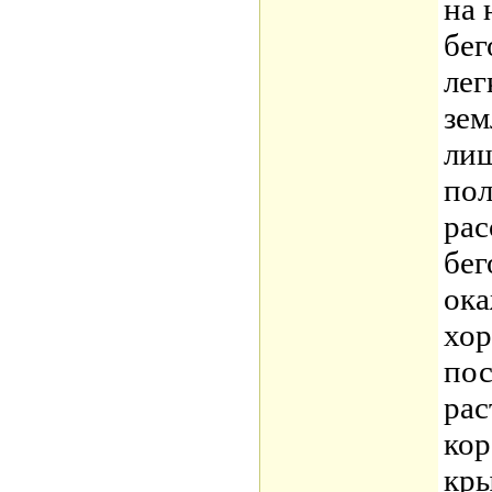
на 
бег
лег
зем
лиш
пол
рас
бег
ока
хор
пос
рас
кор
кры