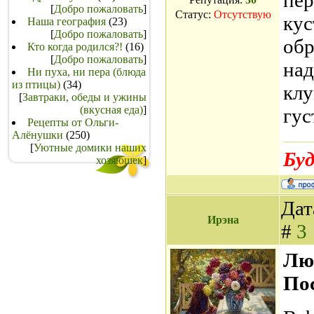
пер
[
Добро пожаловать
]
Статус:
Отсутствую
кус
Наша география
(23)
[
Добро пожаловать
]
обр
Кто когда родился?!
(16)
[
Добро пожаловать
]
над
Ни пуха, ни пера (блюда
из птицы)
(34)
клу
[
Завтраки, обеды и ужины
(вкусная еда)
]
гус
Рецепты от Ольги-
Алёнушки
(250)
[
Уютные домики наших
Буд
хозяюшек
]
Дат
Ирэна
#
3
Лют
По