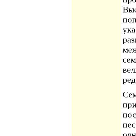
Выс
поп
ука
раз
меж
сем
вел
ред
Сем
при
пос
пес
одн