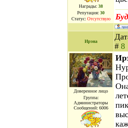
Награды:
38
Репутация:
30
Буд
Статус:
Отсутствую
Дат
Ирэна
#
8
Ирэ
Нур
Про
Она
Доверенное лицо
лет
Группа:
Администраторы
пик
Сообщений:
6006
выс
каж