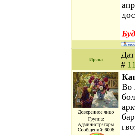
апр
дос
Буд
Дат
Ирэна
#
1
Ка
Во 
бол
арк
Доверенное лицо
бар
Группа:
Администраторы
гво
Сообщений:
6006