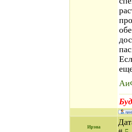
спе
рас
про
обе
дос
пас
Есл
еще
АиФ
Буд
Дат
Ирэна
#
5