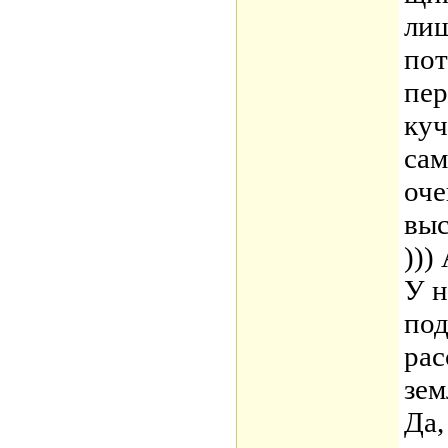
лиш
пот
пер
куч
сам
оче
выс
)))
У н
под
рас
зем
Да,