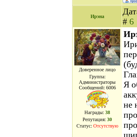
Дат
Ирэна
#
6
Ирэ
Ири
пер
(бу
Доверенное лицо
Гла
Группа:
Администраторы
Я о
Сообщений:
6006
акк
не 
Награды:
38
про
Репутация:
30
про
Статус:
Отсутствую
щип