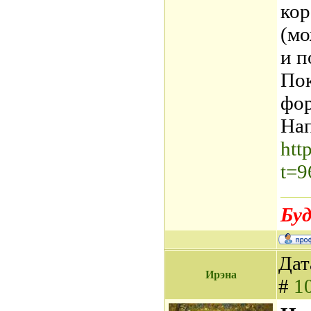
кор
(мо
и п
Пок
фор
Нап
htt
t=9
Буд
Дат
Ирэна
#
1