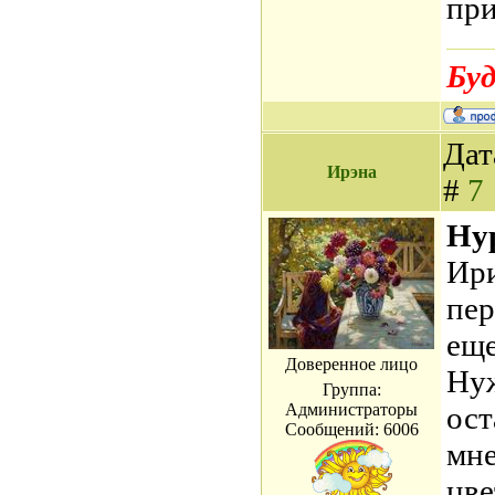
при
Буд
Дат
Ирэна
#
7
Нур
Ири
пер
еще
Доверенное лицо
Нуж
Группа:
Администраторы
ост
Сообщений:
6006
мне
цве