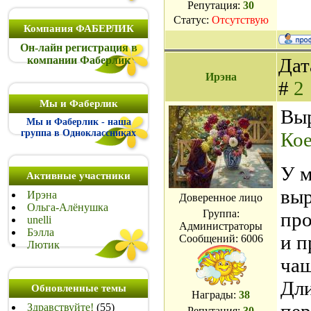
Репутация:
30
Статус:
Отсутствую
Компания ФАБЕРЛИК
Он-лайн регистрация в
компании Фаберлик
Дат
Ирэна
#
2
Мы и Фаберлик
Выр
Мы и Фаберлик - наша
группа в Одноклассниках
Кое
У м
Активные участники
выр
Ирэна
Доверенное лицо
Ольга-Алёнушка
Группа:
про
unelli
Администраторы
Бэлла
и п
Сообщений:
6006
Лютик
чащ
Дли
Обновленные темы
Награды:
38
Здравствуйте!
(55)
Репутация:
30