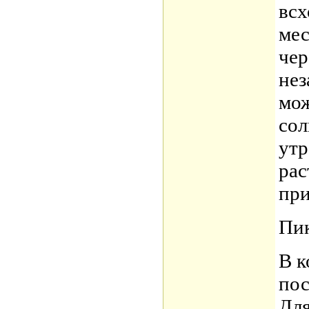
всх
мес
чер
нез
мож
сол
утр
рас
при
Пик
В к
пос
Для