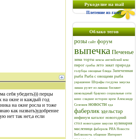
Рукоделие на mail
Плетение из газет
Облако тегов
розы
форум
сайт
выпечка
Печенье
зима
торты
кексы
английский кекс
пирог
лето
закат
природа
грибы
Запеченная
голубцы
овощные блюда
рыба
Рыба с овощами
рыба
украшение
Штрафы
госдума
закуска
лаваш
рулет из лаваша
бисквит
ама себя убедить))) перцы
шоколадный
брауниз
социальные сети
х на окне и каждый год
кино
сладкие истории
крем
Александр
новости
ника на окне росла и тоже
Селезнев
еда
фаберлик
знаю как назвать)удобрение
эдельстар
ую нет так нет,а если
инфинум
каталог
новогодний
стол
кулинария
новогодние закуски
масленица
фаберилк
РИА Новости
Библионочь
общение
Интернет