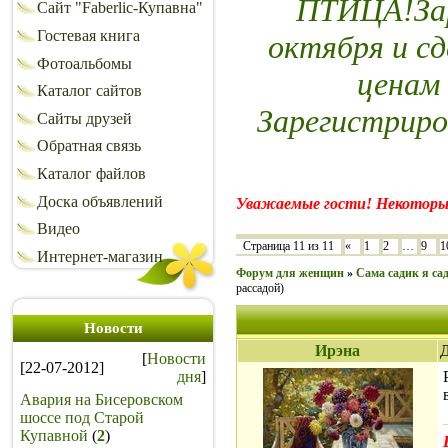
ПТИЦА!Зар
Сайт "Faberlic-Купавна"
Гостевая книга
октября и сд
Фотоальбомы
ценам
Каталог сайтов
Зарегистриро
Сайты друзей
Обратная связь
Каталог файлов
Доска объявлений
Уважаемые гости! Некоторы
Видео
Страница
11
из
11
«
1
2
…
9
1
Интернет-магазин
Форум для женщин
»
Сама садик я сад
рассадой)
Новости
Ирэна
Д
[
Новости
[22-07-2012]
дня
]
Авария на Бисеровском
шоссе под Старой
Купавной
(
2
)