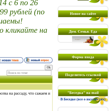
 с 6 по 26
99 рублей (по
Новое на сайте
шаемы!
о кликайте на
Дом. Семья. Еда
Форма входа
Поделитесь ссылкой
"Беседка" на mail
сева на рассаду, что сажаем и
В Беседке (все о вкусностях)