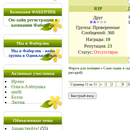
RIP
Д
Компания ФАБЕРЛИК
Друг
Он-лайн регистрация в
компании Фаберлик
Группа: Проверенные
Сообщений:
360
Награды:
10
Мы и Фаберлик
Репутация:
23
Мы и Фаберлик - наша
Статус:
Отсутствую
группа в Одноклассниках
Форум для женщин
»
Сама садик я сад
рассадой)
Активные участники
Ирэна
Страница
11
из
11
«
1
2
…
9
1
Ольга-Алёнушка
unelli
Бэлла
Лютик
Обновленные темы
Здравствуйте!
(55)