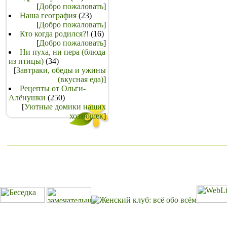
[
Добро пожаловать
]
Наша география
(23)
[
Добро пожаловать
]
Кто когда родился?!
(16)
[
Добро пожаловать
]
Ни пуха, ни пера (блюда
из птицы)
(34)
[
Завтраки, обеды и ужины
(вкусная еда)
]
Рецепты от Ольги-
Алёнушки
(250)
[
Уютные домики наших
хозяюшек
]