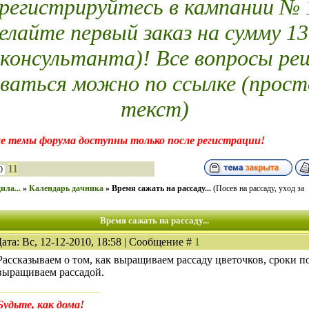
егистрируйтесь в кампании № 14
елайте первый заказ на сумму 13
 консультанта)! Все вопросы ре
ваться можно по ссылке (прост
текст)
е темы форума доступны только после регистрации!
11
0
ила...
»
Календарь дачника
»
Время сажать на рассаду...
(Посев на рассаду, уход за
Время сажать на рассаду...
ата: Вс, 12-12-2010, 18:58 | Сообщение #
1
Рассказываем о том, как выращиваем рассаду цветочков, сроки по
выращиваем рассадой.
Будьте, как дома!