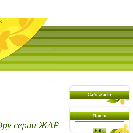
S
Сайт живет
Поиск
дру серии ЖАР