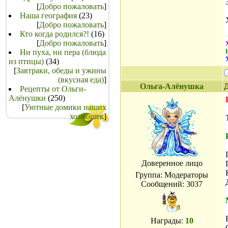
[
Добро пожаловать
]
Наша география
(23)
[
Добро пожаловать
]
Кто когда родился?!
(16)
[
Добро пожаловать
]
Ни пуха, ни пера (блюда
из птицы)
(34)
[
Завтраки, обеды и ужины
(вкусная еда)
]
Ольга-Алёнушка
Д
Рецепты от Ольги-
Алёнушки
(250)
[
Уютные домики наших
хозяюшек
]
Доверенное лицо
Группа: Модераторы
Сообщений:
3037
Награды:
10