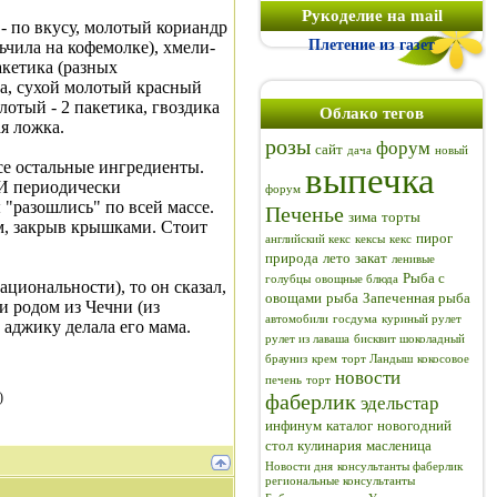
Рукоделие на mail
 - по вкусу, молотый кориандр
Плетение из газет
ьчила на кофемолке), хмели-
акетика (разных
ка, сухой молотый красный
лотый - 2 пакетика, гвоздика
Облако тегов
ая ложка.
розы
форум
сайт
дача
новый
се остальные ингредиенты.
выпечка
 И периодически
форум
 "разошлись" по всей массе.
Печенье
зима
торты
м, закрыв крышками. Стоит
пирог
английский кекс
кексы
кекс
природа
лето
закат
ленивые
Рыба с
голубцы
овощные блюда
ациональности), то он сказал,
овощами
рыба
Запеченная рыба
и родом из Чечни (из
автомобили
госдума
куриный рулет
ю аджику делала его мама.
рулет из лаваша
бисквит шоколадный
брауниз
крем
торт Ландыш
кокосовое
новости
печень
торт
)
фаберлик
эдельстар
инфинум
каталог
новогодний
стол
кулинария
масленица
Новости дня
консультанты фаберлик
региональные консультанты