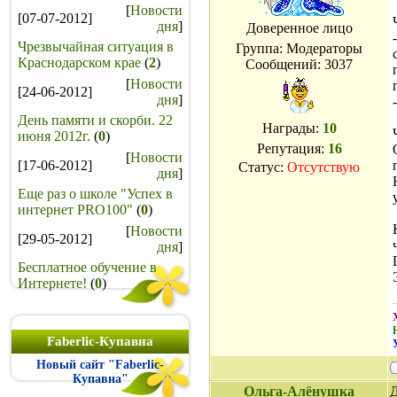
[
Новости
[07-07-2012]
дня
]
Доверенное лицо
Чрезвычайная ситуация в
Группа: Модераторы
Краснодарском крае
(
2
)
Сообщений:
3037
[
Новости
[24-06-2012]
дня
]
День памяти и скорби. 22
Награды:
10
июня 2012г.
(
0
)
Репутация:
16
[
Новости
[17-06-2012]
Статус:
Отсутствую
дня
]
Еще раз о школе "Успех в
интернет PRO100"
(
0
)
[
Новости
[29-05-2012]
дня
]
Бесплатное обучение в
Интернете!
(
0
)
Faberlic-Купавна
Новый сайт "Faberlic-
Купавна"
Ольга-Алёнушка
Д