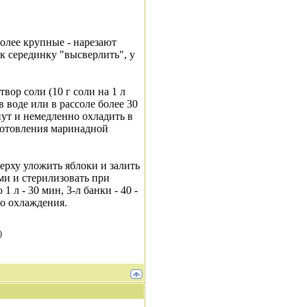
олее крупные - нарезают
ок серединку "высверлить", у
ор соли (10 г соли на 1 л
 воде или в рассоле более 30
нут и немедленно охладить в
готовления маринадной
верху уложить яблоки и залить
и и стерилизовать при
1 л - 30 мин, 3-л банки - 40 -
го охлаждения.
)