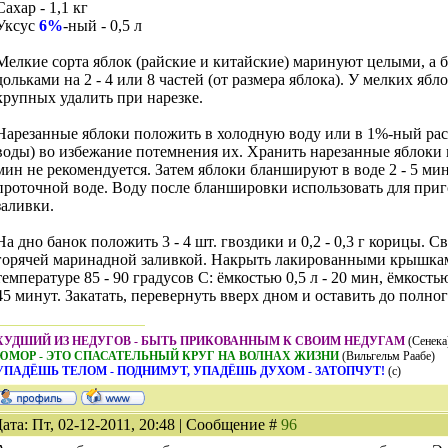
Сахар - 1,1 кг
Уксус
6%
-ный - 0,5 л
Мелкие сорта яблок (райские и китайские) маринуют целыми, а б
дольками на 2 - 4 или 8 частей (от размера яблока). У мелких ябл
крупных удалить при нарезке.
Нарезанные яблоки положить в холодную воду или в 1%-ный раств
воды) во избежание потемнения их. Хранить нарезанные яблоки в
мин не рекомендуется. Затем яблоки бланшируют в воде 2 - 5 ми
проточной воде. Воду после бланшировки использовать для при
заливки.
На дно банок положить 3 - 4 шт. гвоздики и 0,2 - 0,3 г корицы. С
горячей маринадной заливкой. Накрыть лакированными крышкам
температуре 85 - 90 градусов С: ёмкостью 0,5 л - 20 мин, ёмкостью 
45 минут. Закатать, перевернуть вверх дном и оставить до полно
ХУДШИЙ ИЗ НЕДУГОВ - БЫТЬ ПРИКОВАННЫМ К СВОИМ НЕДУГАМ
(Сенека
ЮМОР - ЭТО СПАСАТЕЛЬНЫЙ КРУГ НА ВОЛНАХ ЖИЗНИ
(Вильгельм Раабе)
УПАДЁШЬ ТЕЛОМ - ПОДНИМУТ, УПАДЁШЬ ДУХОМ - ЗАТОПЧУТ!
(с)
ата: Пт, 02-12-2011, 20:48 | Сообщение #
96