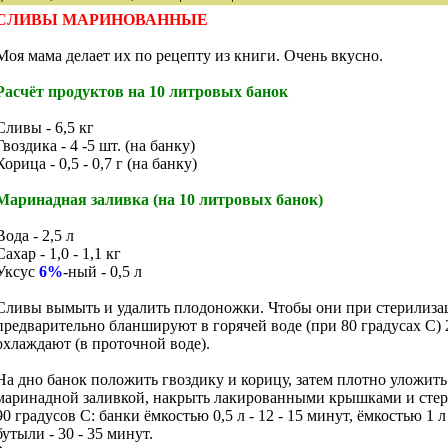
СЛИВЫ МАРИНОВАННЫЕ
Моя мама делает их по рецепту из книги. Очень вкусно.
Расчёт продуктов на 10 литровых банок
Сливы - 6,5 кг
Гвоздика - 4 -5 шт. (на банку)
Корица - 0,5 - 0,7 г (на банку)
Маринадная заливка (на 10 литровых банок)
Вода - 2,5 л
Сахар - 1,0 - 1,1 кг
Уксус
6%
-ный - 0,5 л
Сливы вымыть и удалить плодоножки. Чтобы они при стерилизац
предварительно бланшируют в горячей воде (при 80 градусах С) 
охлаждают (в проточной воде).
На дно банок положить гвоздику и корицу, затем плотно уложить
маринадной заливкой, накрыть лакированными крышками и стер
90 градусов С: банки ёмкостью 0,5 л - 12 - 15 минут, ёмкостью 1 л
бутыли - 30 - 35 минут.