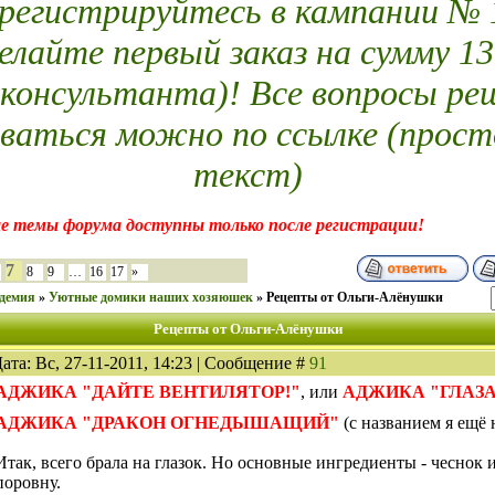
егистрируйтесь в кампании № 14
елайте первый заказ на сумму 13
 консультанта)! Все вопросы ре
ваться можно по ссылке (прост
текст)
е темы форума доступны только после регистрации!
7
8
9
…
16
17
»
демия
»
Уютные домики наших хозяюшек
»
Рецепты от Ольги-Алёнушки
Рецепты от Ольги-Алёнушки
ата: Вс, 27-11-2011, 14:23 | Сообщение #
91
АДЖИКА "ДАЙТЕ ВЕНТИЛЯТОР!"
, или
АДЖИКА "ГЛАЗА
АДЖИКА "ДРАКОН ОГНЕДЫШАЩИЙ"
(с названием я ещё
Итак, всего брала на глазок. Но основные ингредиенты - чеснок 
поровну.