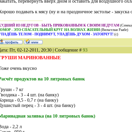
Закатать, перевернуть вверх дном и оставить для воздушного ох
Хорошо подавать к мясу (ну и на праздничное застолье - закуска
ХУДШИЙ ИЗ НЕДУГОВ - БЫТЬ ПРИКОВАННЫМ К СВОИМ НЕДУГАМ
(Сенека
ЮМОР - ЭТО СПАСАТЕЛЬНЫЙ КРУГ НА ВОЛНАХ ЖИЗНИ
(Вильгельм Раабе)
УПАДЁШЬ ТЕЛОМ - ПОДНИМУТ, УПАДЁШЬ ДУХОМ - ЗАТОПЧУТ!
(с)
ата: Пт, 02-12-2011, 20:30 | Сообщение #
93
ГРУШИ МАРИНОВАННЫЕ
Тоже очень вкусно
Расчёт продуктов на 10 литровых банок
Груши - 7 кг
Гвоздика - 3 - 4 шт. (на банку)
Корица - 0,5 - 0,7 г (на банку)
Душистый перец - 3 - 4 шт. (на банку)
Маринадная заливка (на 10 литровых банок)
Вода - 2,2 л
Сахар - 950 г