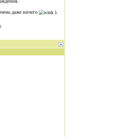
лаждения.
 очень даже ничего
).
)