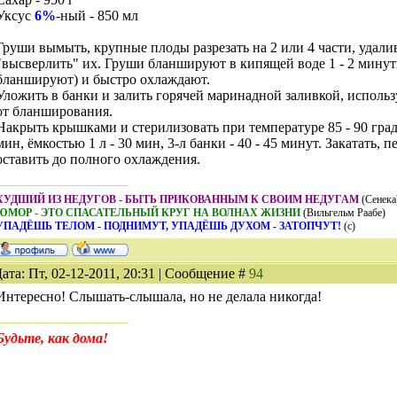
Уксус
6%
-ный - 850 мл
Груши вымыть, крупные плоды разрезать на 2 или 4 части, удалив
"высверлить" их. Груши бланшируют в кипящей воде 1 - 2 минут
бланшируют) и быстро охлаждают.
Уложить в банки и залить горячей маринадной заливкой, использ
от бланширования.
Накрыть крышками и стерилизовать при температуре 85 - 90 граду
мин, ёмкостью 1 л - 30 мин, 3-л банки - 40 - 45 минут. Закатать, 
оставить до полного охлаждения.
ХУДШИЙ ИЗ НЕДУГОВ - БЫТЬ ПРИКОВАННЫМ К СВОИМ НЕДУГАМ
(Сенека
ЮМОР - ЭТО СПАСАТЕЛЬНЫЙ КРУГ НА ВОЛНАХ ЖИЗНИ
(Вильгельм Раабе)
УПАДЁШЬ ТЕЛОМ - ПОДНИМУТ, УПАДЁШЬ ДУХОМ - ЗАТОПЧУТ!
(с)
ата: Пт, 02-12-2011, 20:31 | Сообщение #
94
Интересно! Слышать-слышала, но не делала никогда!
Будьте, как дома!