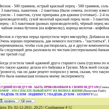
Чеснок - 500 граммов, острый красный перец - 500 граммов, соль
- 3 пакетика, пажитник - 2 пакетика (были семена, поэтому измел
сунели - 1 пакетик, сухие приправы для аджики (готовые) - 2-4 п
производителей), сухой молотый красный перец чили - 3 пакети
перец - 4-5 пакетиков (разных производителей), чёрный перец мо
- чайная ложка бутонов (на кофемолку), корица молотая - кофейн
Чеснок и стручки перца пропустила через мясорубку. Добавила в
Очень хорошо перемешала, дав немного постоять - "настояться".
перемешивала, чтобы соль растворилась, да и другие компоненты
На следующий день разложила по чистым (нестерильным) банка
уже третий год!
Когда угостила такой аджикой друга старшего сына (грузина по н
что такую аджику делала его бабушка в Грузии. Муж моей соседк
Грозного), так он даже рецепт попросил у меня, сказав, что таку
Это была наивысшая похвала моему эксперименту.
ХУДШИЙ ИЗ НЕДУГОВ - БЫТЬ ПРИКОВАННЫМ К СВОИМ НЕДУГАМ
(Сенека
ЮМОР - ЭТО СПАСАТЕЛЬНЫЙ КРУГ НА ВОЛНАХ ЖИЗНИ
(Вильгельм Раабе)
УПАДЁШЬ ТЕЛОМ - ПОДНИМУТ, УПАДЁШЬ ДУХОМ - ЗАТОПЧУТ!
(с)
ата: Пт, 02-12-2011, 20:25 | Сообщение #
92