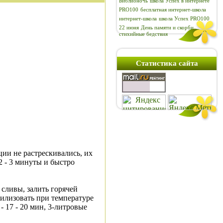
Библионочь
школа Успех в интернете
PRO100
бесплатная интернет-школа
интернет-школа
школа Успех PRO100
22 июня
День памяти и скорби
стихийные бедствия
Статистика сайта
ии не растрескивались, их
2 - 3 минуты и быстро
 сливы, залить горячей
илизовать при температуре
 - 17 - 20 мин, 3-литровые