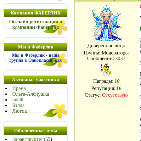
Компания ФАБЕРЛИК
Он-лайн регистрация в
компании Фаберлик
Доверенное лицо
Мы и Фаберлик
Группа: Модераторы
Мы и Фаберлик - наша
Сообщений:
3037
группа в Одноклассниках
Активные участники
Награды:
10
Ирэна
Репутация:
16
Ольга-Алёнушка
Статус:
Отсутствую
unelli
Бэлла
Лютик
Обновленные темы
Здравствуйте!
(55)