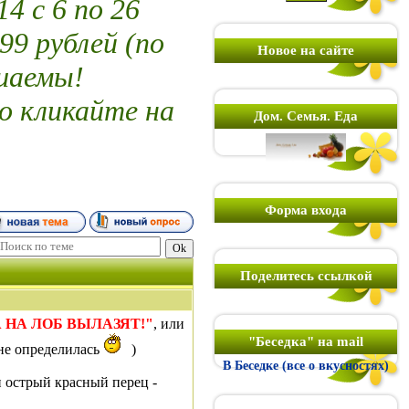
 с 6 по 26
99 рублей (по
Новое на сайте
шаемы!
о кликайте на
Дом. Семья. Еда
Форма входа
Поделитесь ссылкой
 НА ЛОБ ВЫЛАЗЯТ!"
, или
"Беседка" на mail
 не определилась
)
В Беседке (все о вкусностях)
и острый красный перец -