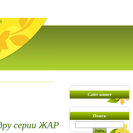
S
Сайт живет
Поиск
дру серии ЖАР