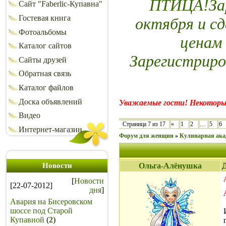
ПТИЦА!Зар
Сайт "Faberlic-Купавна"
Гостевая книга
октября и сд
Фотоальбомы
ценам
Каталог сайтов
Зарегистриро
Сайты друзей
Обратная связь
Каталог файлов
Доска объявлений
Уважаемые гости! Некоторы
Видео
Страница
7
из
17
«
1
2
…
5
6
Интернет-магазин
Форум для женщин
»
Кулинарная ака
Новости
Ольга-Алёнушка
Д
[
Новости
[22-07-2012]
дня
]
Авария на Бисеровском
шоссе под Старой
Купавной
(
2
)