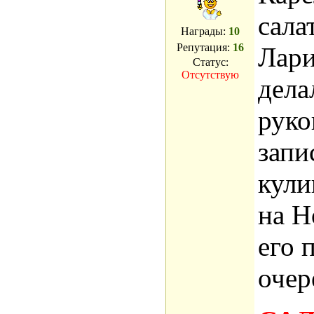
сала
Награды:
10
Репутация:
16
Лари
Статус:
Отсутствую
дела
руко
запи
кули
на Н
его 
очер