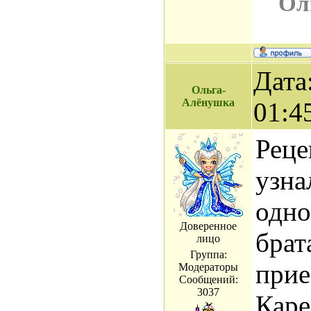
Ол
Дата
Ольга-
Алёнушка
01:4
Реце
узна
одно
Доверенное
брат
лицо
Группа:
прие
Модераторы
Сообщений:
3037
Каре