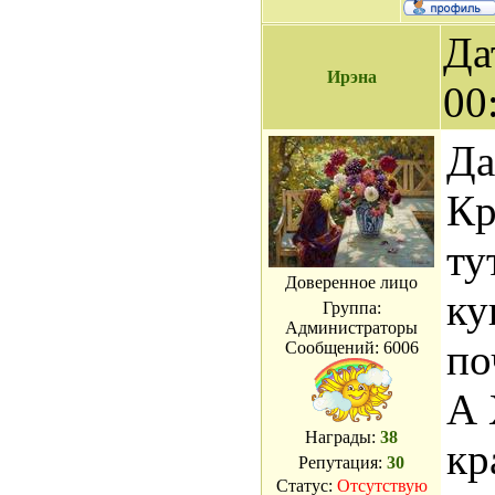
Да
Ирэна
00
Да
Кр
ту
Доверенное лицо
ку
Группа:
Администраторы
по
Сообщений:
6006
А 
Награды:
38
кр
Репутация:
30
Статус:
Отсутствую