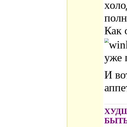
холо
полн
Как 
уже 
И во
аппе
ХУДШ
БЫТ