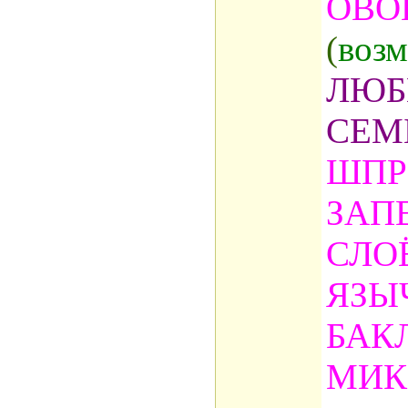
ОВО
(
воз
ЛЮБ
СЕМ
ШПР
ЗАП
СЛО
ЯЗЫ
БАК
МИК