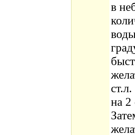
в не
коли
воды
град
быс
жела
ст.л
на 2
Зате
жела