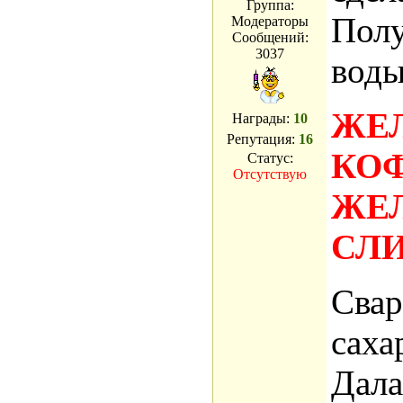
Группа:
Полу
Модераторы
Сообщений:
3037
воды
ЖЕЛ
Награды:
10
Репутация:
16
КО
Статус:
Отсутствую
ЖЕ
СЛ
Свар
саха
Дала