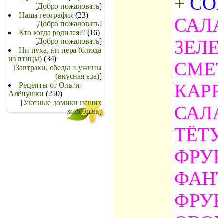
+
СО
[
Добро пожаловать
]
Наша география
(23)
САЛ
[
Добро пожаловать
]
Кто когда родился?!
(16)
ЗЕЛ
[
Добро пожаловать
]
Ни пуха, ни пера (блюда
из птицы)
(34)
СМЕ
[
Завтраки, обеды и ужины
(вкусная еда)
]
КАР
Рецепты от Ольги-
Алёнушки
(250)
[
Уютные домики наших
САЛ
хозяюшек
]
ТЁТ
ФРУ
ФАН
ФРУ