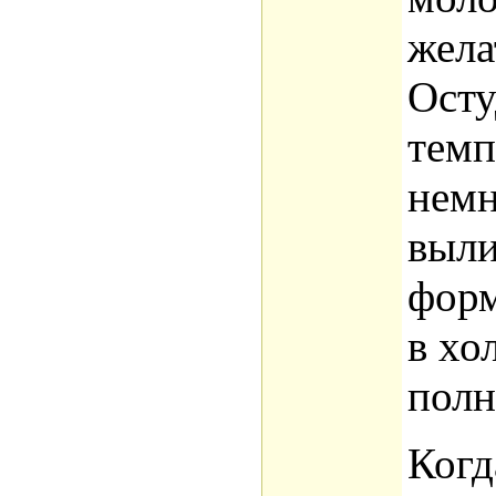
жела
Осту
темп
немн
выли
форм
в хо
полн
Когд