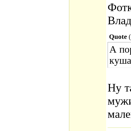
Фотк
Вла
Quote
(
А по
куша
Ну т
мужи
мал