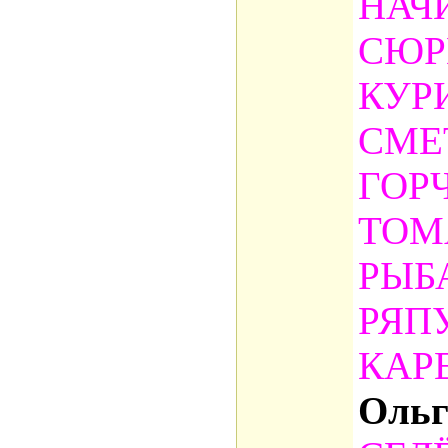
НАЧ
СЮР
КУР
СМЕ
ГОР
ТОМ
РЫБ
РЯП
КАР
Ольг