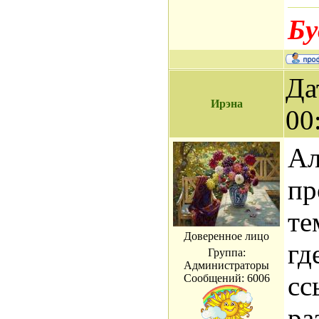
Бу
Да
Ирэна
00
Ал
пр
те
Доверенное лицо
гд
Группа:
Администраторы
сс
Сообщений:
6006
ра