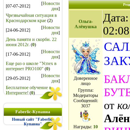
[
Новости
Рец
[07-07-2012]
дня
]
Дата:
Чрезвычайная ситуация в
Краснодарском крае
(
2
)
Ольга-
Алёнушка
02:08
[
Новости
[24-06-2012]
дня
]
День памяти и скорби. 22
САЛ
июня 2012г.
(
0
)
[
Новости
[17-06-2012]
ЗАК
дня
]
Еще раз о школе "Успех в
интернет PRO100"
(
0
)
БАК
[
Новости
[29-05-2012]
Доверенное
дня
]
лицо
Бесплатное обучение в
БУТ
Группа:
Интернете!
(
0
)
Модераторы
Сообщений:
от
ко
3037
Faberlic-Купавна
Алё
Новый сайт "Faberlic-
Купавна"
Награды:
10