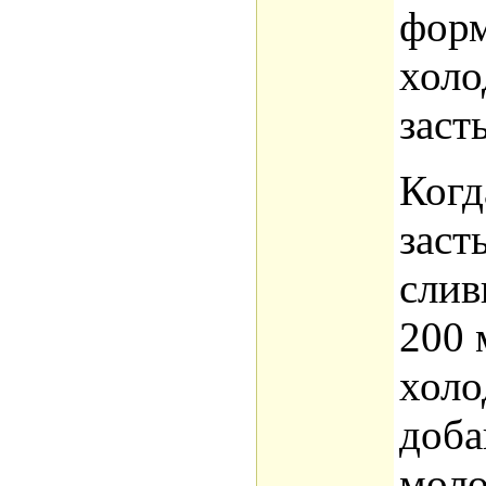
форм
холо
заст
Когд
заст
слив
200 
холо
доба
моло