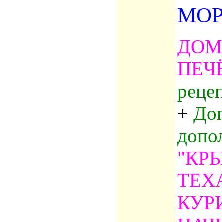
МОР
ДО
ПЕЧ
реце
+
До
допо
"КР
ТЕХ
КУР