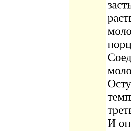
заст
раст
моло
порц
Соед
моло
Осту
темп
трет
И оп