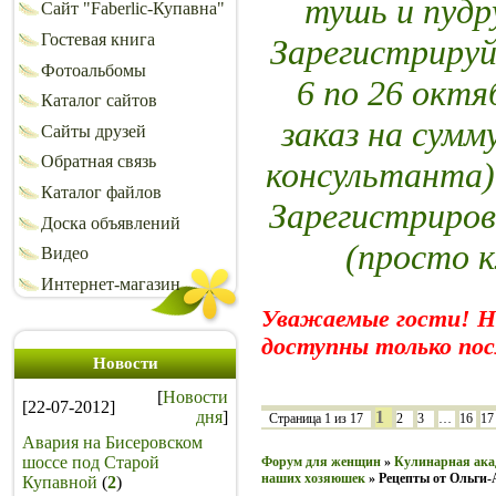
тушь и пуд
Сайт "Faberlic-Купавна"
Гостевая книга
Зарегистрируй
Фотоальбомы
6 по 26 октя
Каталог сайтов
заказ на сумм
Сайты друзей
Обратная связь
консультанта)
Каталог файлов
Зарегистриров
Доска объявлений
(просто 
Видео
Интернет-магазин
Уважаемые гости! 
доступны только пос
Новости
[
Новости
[22-07-2012]
дня
]
1
Страница
1
из
17
2
3
…
16
17
Авария на Бисеровском
шоссе под Старой
Форум для женщин
»
Кулинарная ака
наших хозяюшек
»
Рецепты от Ольги
Купавной
(
2
)