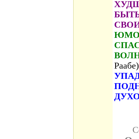
ХУДШ
БЫТ
СВО
ЮМОР
СПАС
ВОЛ
Раабе)
УПАД
ПОД
ДУХО
С