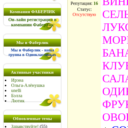
ВИН
Репутация:
16
Статус:
СЕЛ
Компания ФАБЕРЛИК
Отсутствую
Он-лайн регистрация в
ЛУК
компании Фаберлик
МОР
Мы и Фаберлик
БАН
Мы и Фаберлик - наша
группа в Одноклассниках
КЛУ
Активные участники
САЛ
Ирэна
Ольга-Алёнушка
ОДИ
unelli
Бэлла
ФРУ
Лютик
ОВО
Обновленные темы
Здравствуйте!
(55)