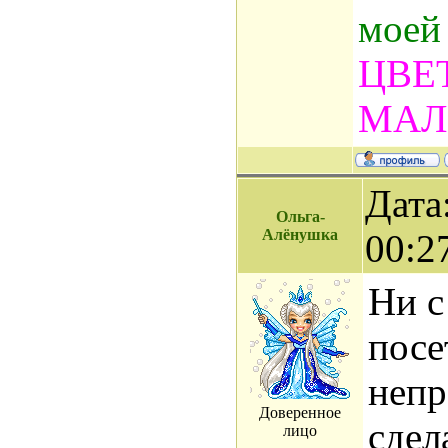
моей
ЦВЕ
МАЛ
Дата
Ольга-
Алёнушка
00:2
Ни с
посе
непр
Доверенное
сдел
лицо