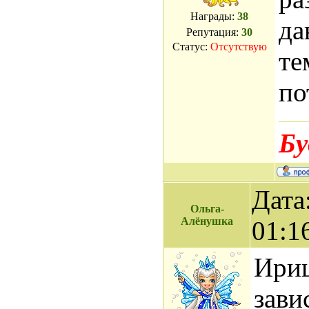
Награды:
38
да
Репутация:
30
Статус:
Отсутствую
те
по
Бу
Дата
Ольга-
Алёнушка
01:1
Ириш
зави