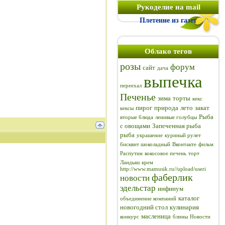
Рукоделие на mail
Плетение из газет
Облако тегов
розы
форум
сайт
дача
выпечка
переехал
Печенье
зима
торты
кекс
пирог
природа
лето
закат
кексы
Рыба
вторые блюда
ленивые голубцы
с овощами
Запеченная рыба
рыба
украшение
куриный рулет
бисквит шоколадный
Вконтакте
фильм
Распутин
кокосовое печень
торт
Ландыш
крем
http://www.mamusik.ru//upload/useri
фаберлик
новости
эдельстар
инфинум
каталог
объединение компаний
новогодний стол
кулинария
масленица
конкурс
блины
Новости