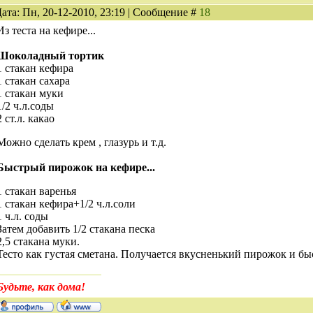
ата: Пн, 20-12-2010, 23:19 | Сообщение #
18
Из теста на кефире...
Шоколадный тортик
1 стакан кефира
1 стакан сахара
1 стакан муки
1/2 ч.л.соды
2 ст.л. какао
Можно сделать крем , глазурь и т.д.
Быстрый пирожок на кефире...
1 стакан варенья
1 стакан кефира+1/2 ч.л.соли
1 ч.л. соды
Затем добавить 1/2 стакана песка
2,5 стакана муки.
Тесто как густая сметана. Получается вкусненький пирожок и быс
Будьте, как дома!