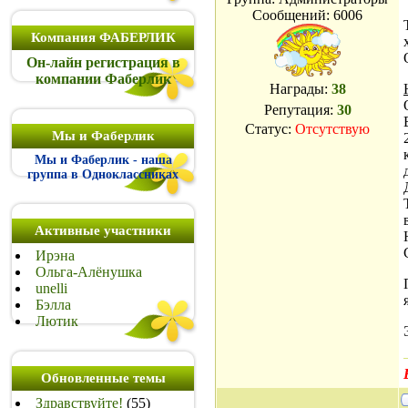
Сообщений:
6006
Компания ФАБЕРЛИК
Он-лайн регистрация в
компании Фаберлик
Награды:
38
Репутация:
30
Статус:
Отсутствую
Мы и Фаберлик
Мы и Фаберлик - наша
группа в Одноклассниках
Активные участники
Ирэна
Ольга-Алёнушка
unelli
Бэлла
Лютик
Обновленные темы
Здравствуйте!
(55)