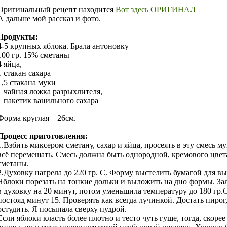
Оригинальный рецепт находится
Вот здесь ОРИГИНАЛ
А дальше мой рассказ и фото.
Продукты:
4-5 крупных яблока. Брала антоновку
100 гр. 15% сметаны
4 яйца,
1 стакан сахара
1,5 стакана муки
1 чайная ложка разрыхлителя,
1 пакетик ванильного сахара
Форма круглая – 26см.
Процесс приготовления:
1.Взбить миксером сметану, сахар и яйца, просеять в эту смесь м
всё перемешать. Смесь должна быть однородной, кремового цве
сметаны.
2.Духовку нагрела до 220 гр. С. Форму выстелить бумагой для вы
Яблоки порезать на тонкие дольки и выложить на дно формы. Зал
в духовку на 20 минут, потом уменьшила температуру до 180 гр.С
постояд минут 15. Проверять как всегда лучинкой. Достать пирог,
остудить. Я посыпала сверху пудрой.
Если яблоки класть более плотно и тесто чуть гуще, тогда, скоре