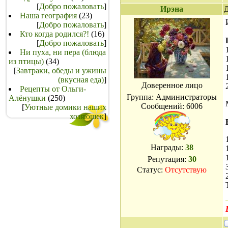
[
Добро пожаловать
]
Ирэна
Д
Наша география
(23)
[
Добро пожаловать
]
Кто когда родился?!
(16)
[
Добро пожаловать
]
Ни пуха, ни пера (блюда
из птицы)
(34)
[
Завтраки, обеды и ужины
(вкусная еда)
]
Доверенное лицо
Рецепты от Ольги-
Группа: Администраторы
Алёнушки
(250)
Сообщений:
6006
[
Уютные домики наших
хозяюшек
]
Награды:
38
Репутация:
30
Статус:
Отсутствую