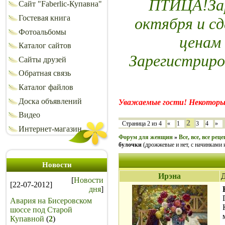
ПТИЦА!Зар
Сайт "Faberlic-Купавна"
Гостевая книга
октября и сд
Фотоальбомы
ценам
Каталог сайтов
Зарегистриро
Сайты друзей
Обратная связь
Каталог файлов
Доска объявлений
Уважаемые гости! Некоторы
Видео
2
Страница
2
из
4
«
1
3
4
»
Интернет-магазин
Форум для женщин
»
Все, все, все рец
булочки
(дрожжевые и нет, с начинками и 
Новости
Ирэна
Д
[
Новости
[22-07-2012]
дня
]
Авария на Бисеровском
шоссе под Старой
Купавной
(
2
)