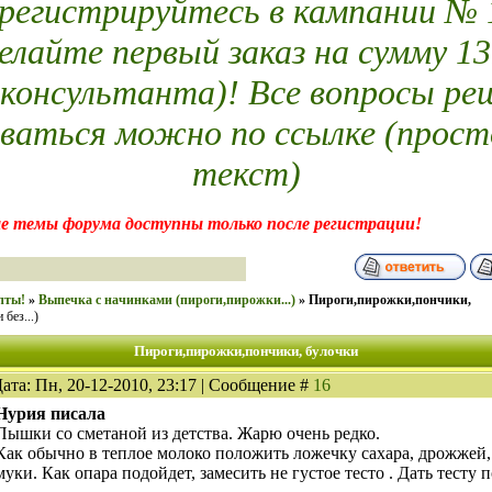
егистрируйтесь в кампании № 14
елайте первый заказ на сумму 13
 консультанта)! Все вопросы ре
ваться можно по ссылке (прост
текст)
е темы форума доступны только после регистрации!
епты!
»
Выпечка с начинками (пироги,пирожки...)
»
Пироги,пирожки,пончики,
без...)
Пироги,пирожки,пончики, булочки
ата: Пн, 20-12-2010, 23:17 | Сообщение #
16
Нурия писала
Пышки со сметаной из детства. Жарю очень редко.
Как обычно в теплое молоко положить ложечку сахара, дрожжей, 
муки. Как опара подойдет, замесить не густое тесто . Дать тесту 