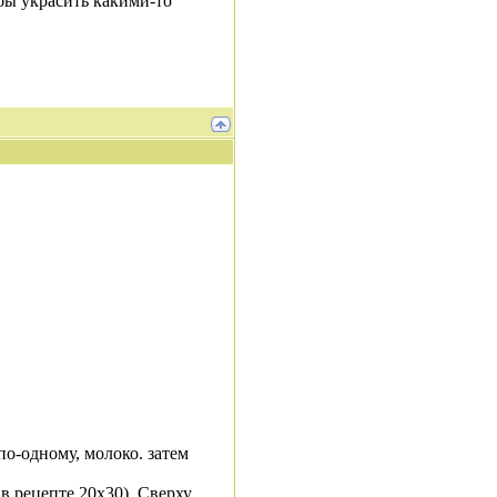
бы украсить какими-то
по-одному, молоко. затем
 рецепте 20х30). Сверху