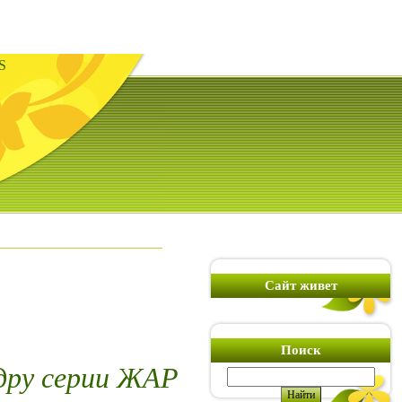
S
Сайт живет
Поиск
дру серии ЖАР