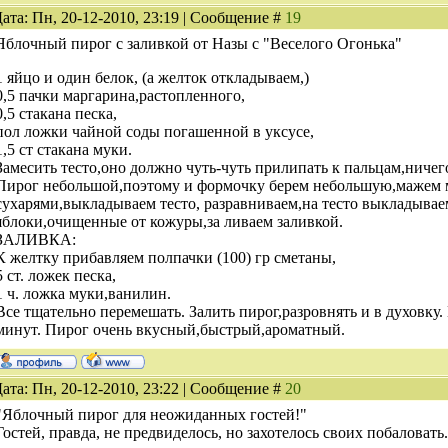
ата: Пн, 20-12-2010, 23:19 | Сообщение #
19
Яблочный пирог с заливкой от Назы с "Веселого Огонька"
1 яйцо и один белок, (а желток откладываем,)
0,5 пачки маргарина,растопленного,
0,5 стакана песка,
пол ложки чайной соды погашенной в уксусе,
1,5 ст стакана муки.
Замесить тесто,оно должно чуть-чуть прилипать к пальцам,ничег
Пирог небольшой,поэтому и формочку берем небольшую,мажем 
сухарями,выкладываем тесто, разравниваем,на тесто выкладыва
яблоки,очищенные от кожуры,за ливаем заливкой.
ЗАЛИВКА:
К желтку прибавляем полпачки (100) гр сметаны,
5 ст. ложек песка,
1 ч. ложка муки,ванилин.
Все тщательно перемешать. Залить пирог,разровнять и в духовку
минут. Пирог очень вкусный,быстрый,ароматный.
ата: Пн, 20-12-2010, 23:22 | Сообщение #
20
"Яблочный пирог для неожиданных гостей!"
Гостей, правда, не предвиделось, но захотелось своих побаловать.