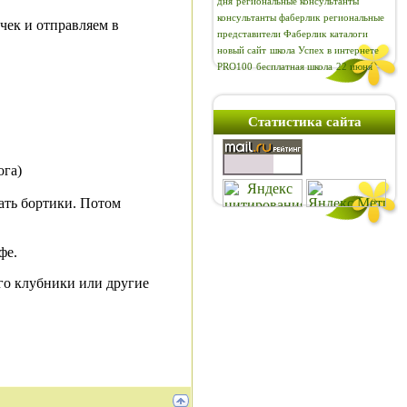
дня
региональные консультанты
консультанты фаберлик
региональные
чек и отправляем в
представители Фаберлик
каталоги
новый сайт
школа Успех в интернете
PRO100
бесплатная школа
22 июня
Статистика сайта
ога)
ать бортики. Потом
фе.
го клубники или другие