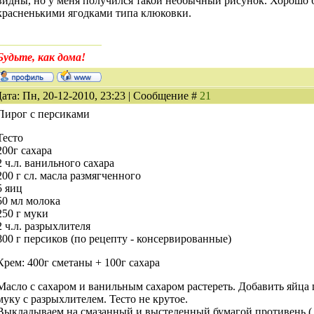
видны, но у меня получился такой необычный рисунок. Хорошо 
красненькими ягодками типа клюковки.
Будьте, как дома!
ата: Пн, 20-12-2010, 23:23 | Сообщение #
21
Пирог с персиками
Тесто
200г сахара
2 ч.л. ванильного сахара
200 г сл. масла размягченного
5 яиц
50 мл молока
250 г муки
2 ч.л. разрыхлителя
800 г персиков (по рецепту - консервированные)
Крем: 400г сметаны + 100г сахара
Масло с сахаром и ванильным сахаром растереть. Добавить яйца 
муку с разрыхлителем. Тесто не крутое.
Выкладываем на смазанный и выстеленный бумагой противень ( в