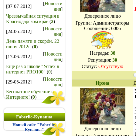
[
Новости
[07-07-2012]
дня
]
Чрезвычайная ситуация в
Доверенное лицо
Краснодарском крае
(
2
)
Группа: Администраторы
Сообщений:
6006
[
Новости
[24-06-2012]
дня
]
День памяти и скорби. 22
июня 2012г.
(
0
)
Награды:
38
[
Новости
[17-06-2012]
дня
]
Репутация:
30
Еще раз о школе "Успех в
Статус:
Отсутствую
интернет PRO100"
(
0
)
[
Новости
[29-05-2012]
Ирэна
Д
дня
]
Бесплатное обучение в
Интернете!
(
0
)
Faberlic-Купавна
Новый сайт "Faberlic-
Доверенное лицо
Купавна"
Группа: Администраторы