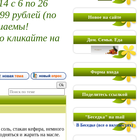
 с 6 по 26
99 рублей (по
Новое на сайте
шаемы!
о кликайте на
Дом. Семья. Еда
Форма входа
Поделитесь ссылкой
"Беседка" на mail
В Беседке (все о вкусностях)
соль, стакан кефира, немного
подняться и жарить на масле.