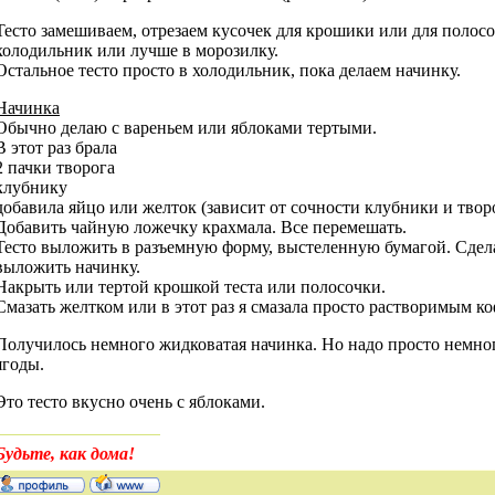
Тесто замешиваем, отрезаем кусочек для крошики или для полосо
холодильник или лучше в морозилку.
Остальное тесто просто в холодильник, пока делаем начинку.
Начинка
Обычно делаю с вареньем или яблоками тертыми.
В этот раз брала
2 пачки творога
клубнику
добавила яйцо или желток (зависит от сочности клубники и твор
Добавить чайную ложечку крахмала. Все перемешать.
Тесто выложить в разъемную форму, выстеленную бумагой. Сдел
выложить начинку.
Накрыть или тертой крошкой теста или полосочки.
Смазать желтком или в этот раз я смазала просто растворимым ко
Получилось немного жидковатая начинка. Но надо просто немно
ягоды.
Это тесто вкусно очень с яблоками.
Будьте, как дома!