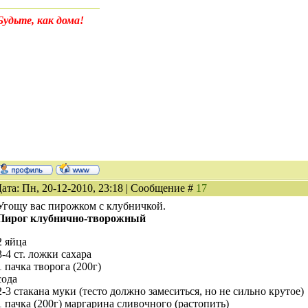
Будьте, как дома!
ата: Пн, 20-12-2010, 23:18 | Сообщение #
17
Угощу вас пирожком с клубничкой.
Пирог клубнично-творожный
2 яйца
3-4 ст. ложки сахара
1 пачка творога (200г)
сода
2-3 стакана муки (тесто должно замеситься, но не сильно крутое)
1 пачка (200г) маргарина сливочного (растопить)