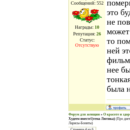
помер
Сообщений:
552
это бу
не пов
Награды:
10
может
Репутация:
26
то пом
Статус:
Отсутствую
ней эт
фильм
нее бы
тонкая
была 
Форум для женщин
»
О красоте и здор
Худеем вместе!(тема Лютика)
(Про диет
Ларисы-Бониты)
Страница
4
из
6