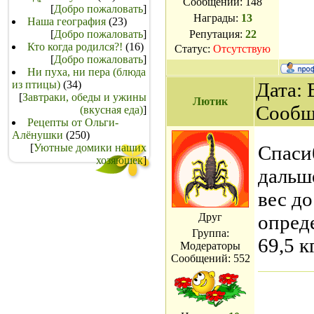
Сообщений:
148
[
Добро пожаловать
]
Награды:
13
Наша география
(23)
[
Добро пожаловать
]
Репутация:
22
Кто когда родился?!
(16)
Статус:
Отсутствую
[
Добро пожаловать
]
Ни пуха, ни пера (блюда
из птицы)
(34)
Дата: 
[
Завтраки, обеды и ужины
Лютик
Сообщ
(вкусная еда)
]
Рецепты от Ольги-
Алёнушки
(250)
[
Уютные домики наших
Спаси
хозяюшек
]
дальш
вес до
Друг
опреде
Группа:
69,5 кг
Модераторы
Сообщений:
552