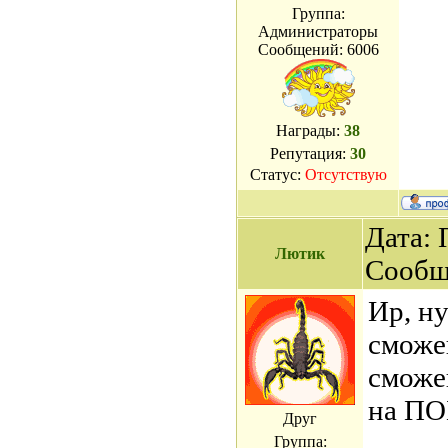
Группа:
Администраторы
Сообщений:
6006
Награды:
38
Репутация:
30
Статус:
Отсутствую
Дата: 
Лютик
Сообщ
Ир, ну
сможе
сможе
на ПО
Друг
Группа: