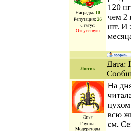
120 ш
Награды:
10
чем 2 
Репутация:
26
шт. И 
Статус:
Отсутствую
месяц
Дата: 
Лютик
Сообщ
На дн
читала
пухом!
всю ж
Друг
см. С
Группа:
Модераторы