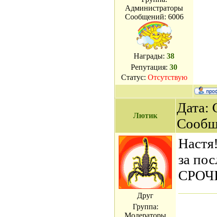
Администраторы
Сообщений:
6006
Награды:
38
Репутация:
30
Статус:
Отсутствую
Дата: 
Лютик
Сообщ
Настя!
за по
СРОЧН
Друг
Группа:
Модераторы