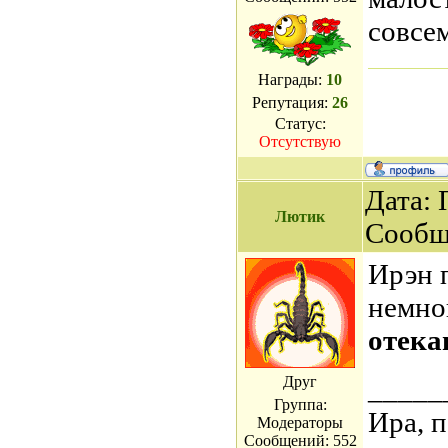
совсем
Награды:
10
Репутация:
26
Статус:
Отсутствую
Дата: 
Лютик
Сообщ
Ирэн 
немно
отека
Друг
_____
Группа:
Ира, 
Модераторы
Сообщений:
552