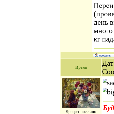
Перен
(прове
день 
много 
кг пад
Дат
Ирэна
Со
Буд
Доверенное лицо