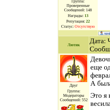
Группа:
Проверенные
Сообщений:
148
Награды:
13
Репутация:
22
Статус:
Отсутствую
Дата: 
Лютик
Сообщ
Девочк
еще од
феврал
А была
Друг
Группа:
Это я 
Модераторы
Сообщений:
552
весила