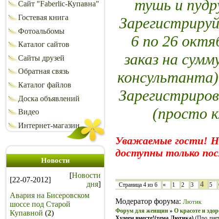
тушь и пуд
Сайт "Faberlic-Купавна"
Гостевая книга
Зарегистрируй
Фотоальбомы
6 по 26 октя
Каталог сайтов
заказ на сумм
Сайты друзей
Обратная связь
консультанта)
Каталог файлов
Зарегистриров
Доска объявлений
(просто 
Видео
Интернет-магазин
Уважаемые гости! 
доступны только пос
Новости
[
Новости
[22-07-2012]
дня
]
4
Страница
4
из
6
«
1
2
3
5
Авария на Бисеровском
Модератор форума:
Лютик
шоссе под Старой
Форум для женщин
»
О красоте и здор
Купавной
(
2
)
Худеем вместе!(тема Лютика)
(Про диет