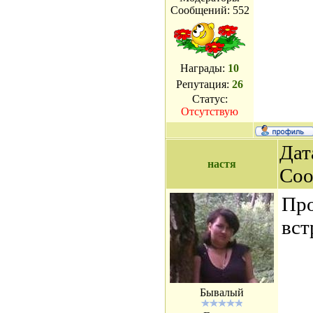
Сообщений:
552
Награды:
10
Репутация:
26
Статус:
Отсутствую
Дат
настя
Соо
Про
вст
Бывалый