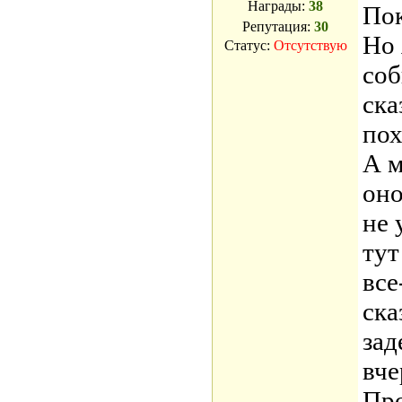
Награды:
38
Пок
Репутация:
30
Но 
Статус:
Отсутствую
соб
ска
пох
А м
оно
не 
тут
все
ска
зад
вче
Про