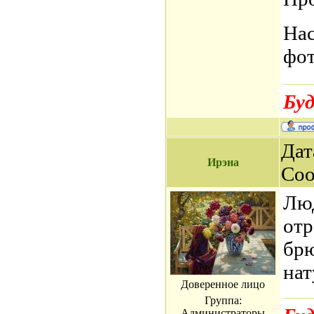
Нас
фот
Буд
Дат
Ирэна
Со
Люд
отр
брю
нат
Доверенное лицо
Группа:
Администраторы