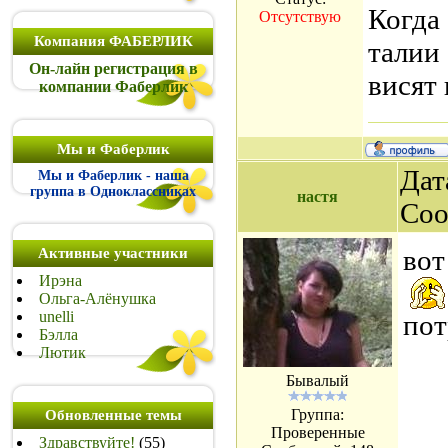
Когда 
Отсутствую
Компания ФАБЕРЛИК
талии
Он-лайн регистрация в
висят 
компании Фаберлик
Мы и Фаберлик
Дат
Мы и Фаберлик - наша
группа в Одноклассниках
настя
Соо
вот
Активные участники
Ирэна
Ольга-Алёнушка
unelli
пот
Бэлла
Лютик
Бывалый
Группа:
Обновленные темы
Проверенные
Здравствуйте!
(55)