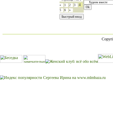
4
«
1
2
3
5
6
»
Copyr