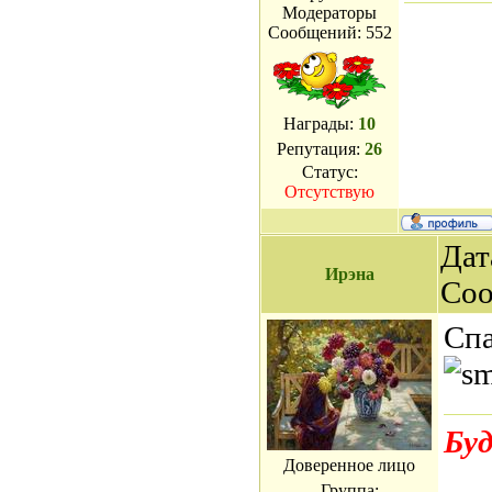
Модераторы
Сообщений:
552
Награды:
10
Репутация:
26
Статус:
Отсутствую
Дат
Ирэна
Со
Спа
Буд
Доверенное лицо
Группа: