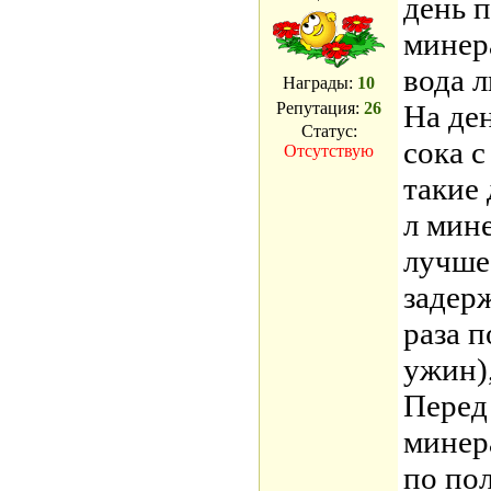
день п
минера
вода л
Награды:
10
Репутация:
26
На де
Статус:
сока с
Отсутствую
такие 
л мин
лучше 
задерж
раза п
ужин)
Перед
минер
по по