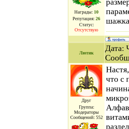
разме
парам
Награды:
10
Репутация:
26
шажка
Статус:
Отсутствую
Дата: 
Лютик
Сообщ
Настя,
что с
начин
микро
Друг
Алфав
Группа:
Модераторы
витам
Сообщений:
552
раздел