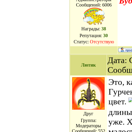
Буд
Сообщений:
6006
Награды:
38
Репутация:
30
Статус:
Отсутствую
Дата: 
Лютик
Сообщ
Это, к
Гурче
цвет.
длины
Друг
уже. Х
Группа:
Модераторы
малос
Сообщений:
552