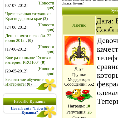
[
Новости
Ларисы-Бониты)
[07-07-2012]
дня
]
Худе
Чрезвычайная ситуация в
Краснодарском крае
(
2
)
Дата: 
[
Новости
Лютик
[24-06-2012]
Сообщ
дня
]
День памяти и скорби. 22
Девочк
июня 2012г.
(
0
)
[
Новости
качес
[17-06-2012]
дня
]
телефо
Еще раз о школе "Успех в
интернет PRO100"
(
0
)
сравн
[
Новости
Друг
[29-05-2012]
которы
дня
]
Группа:
Бесплатное обучение в
Модераторы
феврал
Интернете!
(
0
)
Сообщений:
552
одевал
Тепер
Faberlic-Купавна
Награды:
10
Новый сайт "Faberlic-
Репутация:
26
Купавна"
Статус: