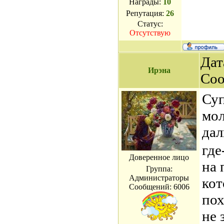
Награды:
10
Репутация:
26
Статус:
Отсутствую
Дат
Ирэна
Со
Суп
мол
дал
где
Доверенное лицо
на 
Группа:
Администраторы
кот
Сообщений:
6006
пох
не 