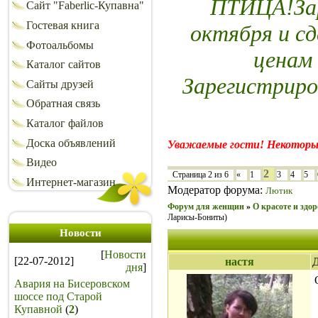
ПТИЦА!Зар
Сайт "Faberlic-Купавна"
Гостевая книга
октября и сд
Фотоальбомы
ценам
Каталог сайтов
Зарегистриро
Сайты друзей
Обратная связь
Каталог файлов
Доска объявлений
Уважаемые гости! Некоторы
Видео
2
Страница
2
из
6
«
1
3
4
5
Интернет-магазин
Модератор форума:
Лютик
Форум для женщин
»
О красоте и здор
Ларисы-Бониты)
Новости
[
Новости
[22-07-2012]
настя
Д
дня
]
Авария на Бисеровском
шоссе под Старой
Купавной
(
2
)