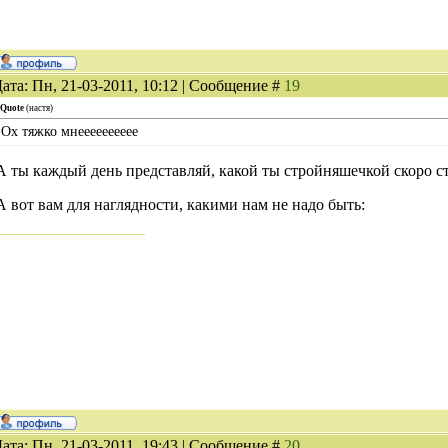
ата: Пн, 21-03-2011, 10:12 | Сообщение #
19
Quote
(
настя
)
Ох тяжко мнееееееееее
А ты каждый день представляй, какой ты стройняшечкой скоро с
А вот вам для наглядности, какими нам не надо быть:
ата: Пн, 21-03-2011, 19:43 | Сообщение #
20