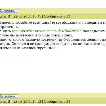
ата: Вт, 22-03-2011, 10:45 | Сообщение #
23
Девочки, просьба ко всем: давайте все обсуждения проводить в гл
страничках..
А здесь
http://vbesedke.ucoz.ru/forum/153-764-2#5699
выкладываем т
Иначе мы запутаемся, что и где потом искать.
Еще я открою отдельную подтемку, где буду делиться своими ре
недель. Хотя там и не такое уж разнообразие, но все-таки некото
чтобы они не казались "пресными".
ата: Вт, 22-03-2011, 10:52 | Сообщение #
24