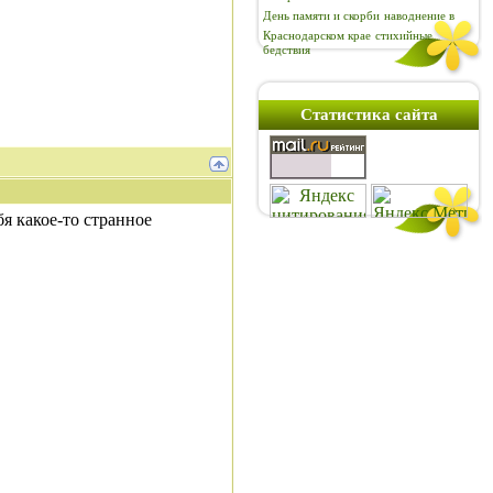
День памяти и скорби
наводнение в
Краснодарском крае
стихийные
бедствия
Статистика сайта
бя какое-то странное