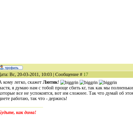
ата: Вс, 20-03-2011, 10:03 | Сообщение #
17
А кому легко, скажет
Лютик
!
настя, я думаю нам с тобой проще сбить кг, так как мы полненьки
которые все не успокоятся, вот им сложнее. Так что думай об это
диете работаю, так что - держись!
Будьте, как дома!