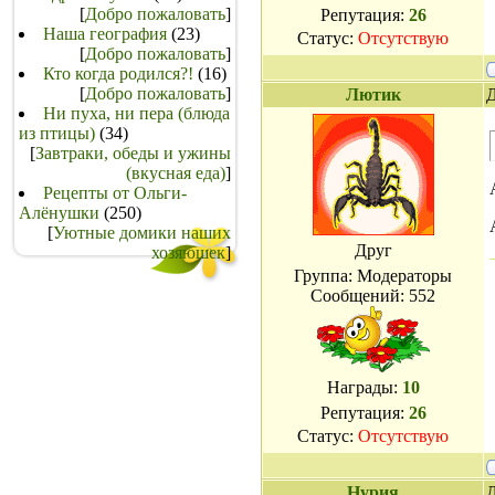
[
Добро пожаловать
]
Репутация:
26
Наша география
(23)
Статус:
Отсутствую
[
Добро пожаловать
]
Кто когда родился?!
(16)
[
Добро пожаловать
]
Лютик
Д
Ни пуха, ни пера (блюда
из птицы)
(34)
[
Завтраки, обеды и ужины
(вкусная еда)
]
Рецепты от Ольги-
Алёнушки
(250)
[
Уютные домики наших
Друг
хозяюшек
]
Группа: Модераторы
Сообщений:
552
Награды:
10
Репутация:
26
Статус:
Отсутствую
Нурия
Д