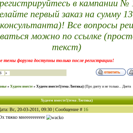
егистрируйтесь в кампании № 14
елайте первый заказ на сумму 13
 консультанта)! Все вопросы ре
ваться можно по ссылке (прост
текст)
е темы форума доступны только после регистрации!
6
»
овье
»
Худеем вместе
»
Худеем вместе!(тема Лютика)
(Про диету и не только... Диета
Худеем вместе!(тема Лютика)
ата: Вс, 20-03-2011, 09:30 | Сообщение #
16
Ох тяжко мнееееееееее