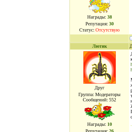
Награды:
38
Репутация:
30
Статус:
Отсутствую
Лютик
Д
Друг
Группа: Модераторы
Сообщений:
552
Награды:
10
Репутация:
26