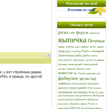
Рукоделие на mail
Плетение из газет
Облако тегов
розы
форум
сайт
переехал
выпечка
Печенье
зима
торты
пирог
лето
закат
кекс
природа
Рыба с овощами
голубцы
Запеченная рыба
рыба
стихи
автомобили
пирожное
рулет из лаваша
бисквит шоколадный
шоколадный
десерт
брауниз
фильм
торт
е, а вот стройным дамам,
новости
Час Земли
шашлык
еда
м!Но, я правда, по другой
фаберлик
эдельстар
инфинум
объединение компаний
каталог
новогодний стол
салаты
кулинария
масленица
Новости дня
региональные представители Фаберлик
рагистрация в фаберлик
фаберилк
каталоги
общение
школа Успех в
интернете PRO100
бесплатная школа