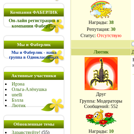
Компания ФАБЕРЛИК
Он-лайн регистрация в
Награды:
38
компании Фаберлик
Репутация:
30
Статус:
Отсутствую
Мы и Фаберлик
Лютик
Д
Мы и Фаберлик - наша
группа в Одноклассниках
Активные участники
Ирэна
Ольга-Алёнушка
Друг
unelli
Бэлла
Группа: Модераторы
Лютик
Сообщений:
552
Обновленные темы
Награды:
10
Здравствуйте!
(55)