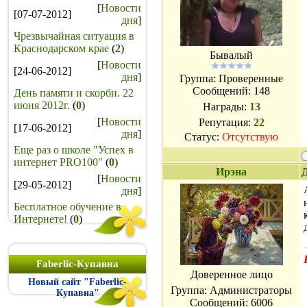
[
Новости
[07-07-2012]
дня
]
Чрезвычайная ситуация в
Краснодарском крае
(
2
)
Бывалый
[
Новости
[24-06-2012]
дня
]
Группа: Проверенные
Сообщений:
148
День памяти и скорби. 22
июня 2012г.
(
0
)
Награды:
13
[
Новости
Репутация:
22
[17-06-2012]
дня
]
Статус:
Отсутствую
Еще раз о школе "Успех в
интернет PRO100"
(
0
)
Ирэна
Д
[
Новости
[29-05-2012]
дня
]
Бесплатное обучение в
Интернете!
(
0
)
Faberlic-Купавна
Доверенное лицо
Новый сайт "Faberlic-
Группа: Администраторы
Купавна"
Сообщений:
6006