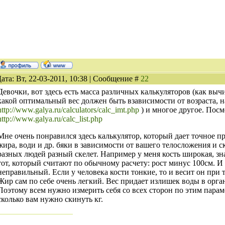
ата: Вт, 22-03-2011, 10:38 | Сообщение #
22
Девочки, вот здесь есть масса различных калькуляторов (как выч
какой оптимальный вес должен быть взависимости от возраста, н
http://www.galya.ru/calculators/calc_imt.php
) и многое другое. Посм
http://www.galya.ru/calc_list.php
Мне очень понравился здесь калькулятор, который дает точное пр
жира, води и др. бяки в зависимости от вашего телосложения и ск
разных людей разный скелет. Например у меня кость широкая, зна
тот, который считают по обычному расчету: рост минус 100см. И 
неправильный. Если у человека кости тонкие, то и весит он при
Жир сам по себе очень легкий. Вес придает излишек воды в орг
Поэтому всем нужно измерить себя со всех сторон по этим парам
сколько вам нужно скинуть кг.