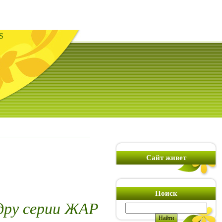
S
Сайт живет
Поиск
дру серии ЖАР