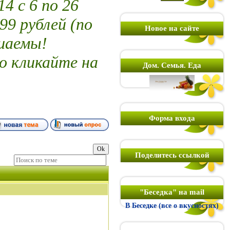
 с 6 по 26
99 рублей (по
Новое на сайте
шаемы!
о кликайте на
Дом. Семья. Еда
Форма входа
Поделитесь ссылкой
"Беседка" на mail
В Беседке (все о вкусностях)