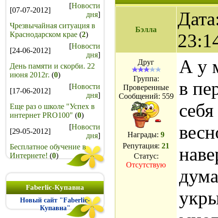
[
Новости
[07-07-2012]
Дата
дня
]
Чрезвычайная ситуация в
Бэлла
Краснодарском крае
(
2
)
23:1
[
Новости
[24-06-2012]
дня
]
А у 
Друг
День памяти и скорби. 22
июня 2012г.
(
0
)
Группа:
в пе
[
Новости
Проверенные
[17-06-2012]
дня
]
Сообщений:
559
себя
Еще раз о школе "Успех в
интернет PRO100"
(
0
)
весн
[
Новости
[29-05-2012]
Награды:
9
дня
]
Репутация:
21
Бесплатное обучение в
наве
Интернете!
(
0
)
Статус:
Отсутствую
дума
Faberlic-Купавна
укры
Новый сайт "Faberlic-
Купавна"