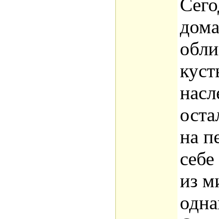
Сего
дома
обли
куст
насл
оста
на п
себ
из м
одна