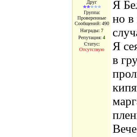
Я Бе
Друг
Группа:
но в
Проверенные
Сообщений:
490
случ
Награды:
7
Репутация:
4
Я се
Статус:
Отсутствую
в гр
прол
кипя
марг
плен
Вече