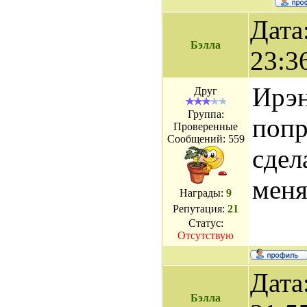
Дата
Бэлла
23:3
Ирэн
Друг
Группа:
попр
Проверенные
Сообщений:
559
сдел
меня
Награды:
9
Репутация:
21
Статус:
Отсутствую
Дата
Бэлла