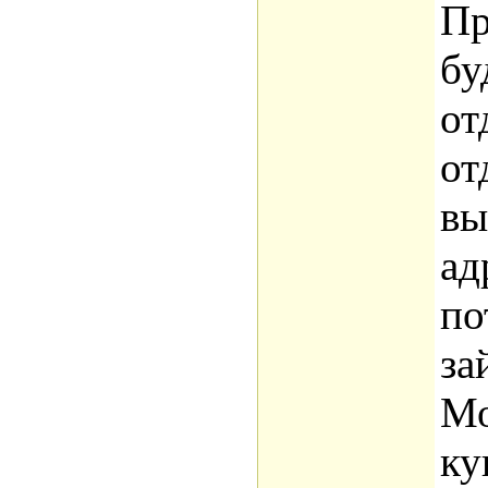
Пр
бу
от
от
вы
ад
по
за
Мо
ку