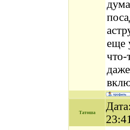
дума
поса
астр
еще 
что-
даже
вклю
Дата
Татоша
23:4