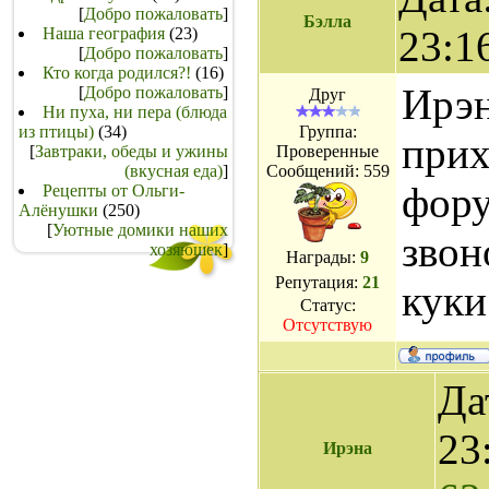
[
Добро пожаловать
]
Бэлла
23:1
Наша география
(23)
[
Добро пожаловать
]
Кто когда родился?!
(16)
Ирэн
[
Добро пожаловать
]
Друг
Ни пуха, ни пера (блюда
из птицы)
(34)
Группа:
прих
[
Завтраки, обеды и ужины
Проверенные
(вкусная еда)
]
Сообщений:
559
фору
Рецепты от Ольги-
Алёнушки
(250)
[
Уютные домики наших
звон
хозяюшек
]
Награды:
9
Репутация:
21
куки
Статус:
Отсутствую
Да
23
Ирэна