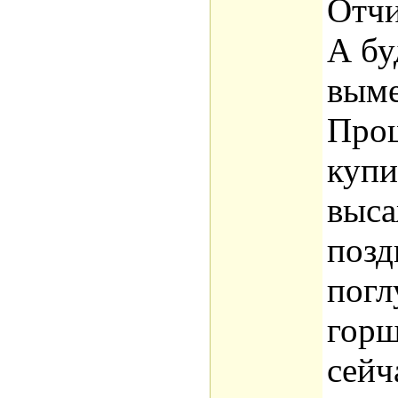
Отчи
А бу
выме
Про
купи
выса
позд
погл
горш
сейч