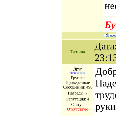
не
Бу
Дата
Татоша
23:1
Добр
Друг
Группа:
Наде
Проверенные
Сообщений:
490
труд
Награды:
7
Репутация:
4
руки
Статус:
Отсутствую