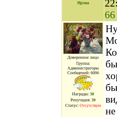
22
Ирэна
66
Ну
Мо
Ко
Доверенное лицо
бы
Группа:
Администраторы
хо
Сообщений:
6006
бы
Награды:
38
ви
Репутация:
30
Статус:
Отсутствую
не