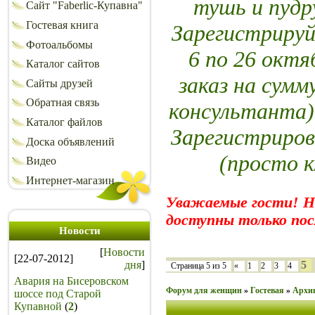
тушь и пуд
Сайт "Faberlic-Купавна"
Гостевая книга
Зарегистрируй
Фотоальбомы
6 по 26 октя
Каталог сайтов
заказ на сумм
Сайты друзей
Обратная связь
консультанта)
Каталог файлов
Зарегистриров
Доска объявлений
(просто 
Видео
Интернет-магазин
Уважаемые гости! 
доступны только пос
Новости
[
Новости
[22-07-2012]
дня
]
5
Страница
5
из
5
«
1
2
3
4
Авария на Бисеровском
Форум для женщин
»
Гостевая
»
Архи
шоссе под Старой
Купавной
(
2
)