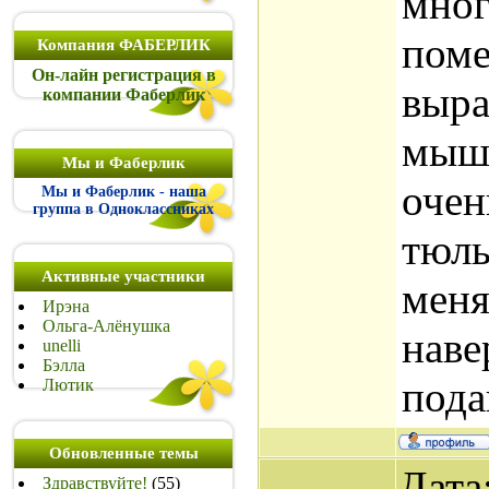
мног
поме
Компания ФАБЕРЛИК
Он-лайн регистрация в
выра
компании Фаберлик
мышк
Мы и Фаберлик
очен
Мы и Фаберлик - наша
группа в Одноклассниках
тюль
Активные участники
меня
Ирэна
Ольга-Алёнушка
наве
unelli
Бэлла
пода
Лютик
Обновленные темы
Дата
Здравствуйте!
(55)