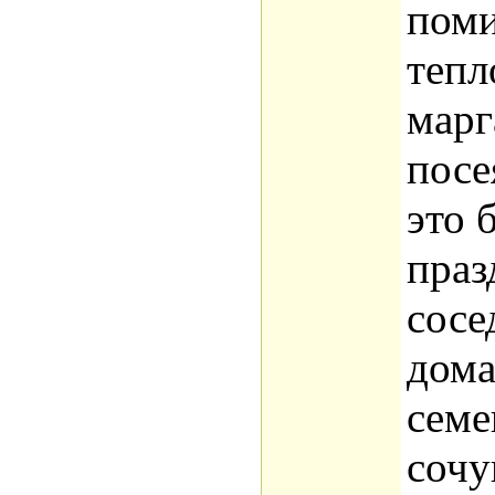
поми
тепл
марг
посе
это 
праз
сосе
дома
семе
сочу