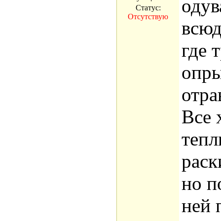
одув
Статус:
Отсутствую
всюд
где 
опры
отра
Все 
тепл
раск
но п
ней 