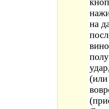
кно
нажи
на д
посл
вино
полу
удар
(или
вовр
(при