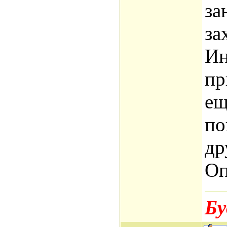
за
за
Ин
пр
ещ
по
др
Оп
Бу