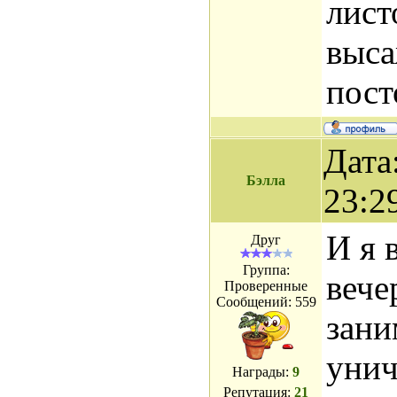
лист
выса
пост
Дата
Бэлла
23:2
И я 
Друг
Группа:
вече
Проверенные
Сообщений:
559
зани
уни
Награды:
9
Репутация:
21