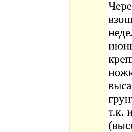
Чере
взош
неде
июню
креп
ножк
выса
грун
т.к.
(выс