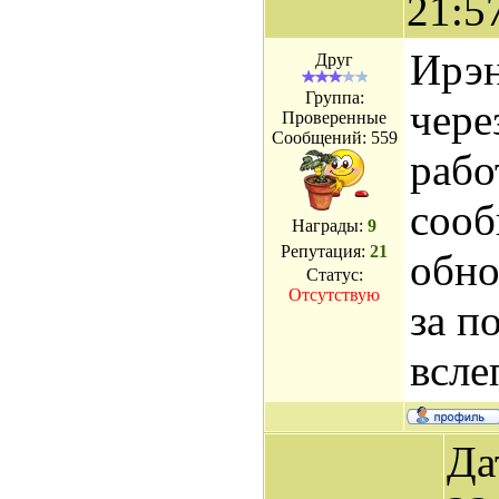
21:5
Ирэн
Друг
Группа:
чере
Проверенные
Сообщений:
559
рабо
соо
Награды:
9
Репутация:
21
обно
Статус:
Отсутствую
за п
всле
Да