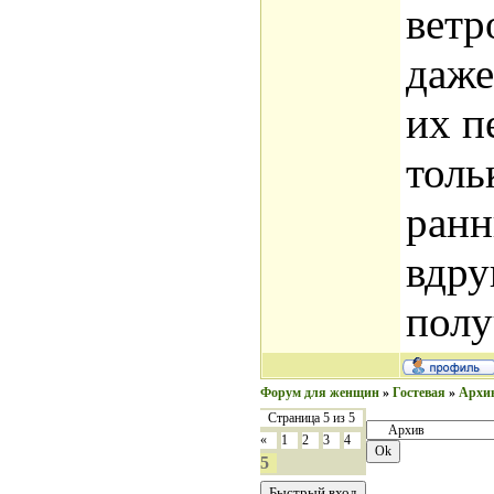
ветр
даже
их п
толь
ранн
вдру
полу
Форум для женщин
»
Гостевая
»
Архи
Страница
5
из
5
«
1
2
3
4
5