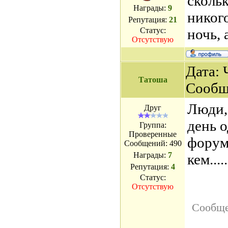
скольк
Награды:
9
никого
Репутация:
21
Статус:
ночь, 
Отсутствую
Дата: 
Татоша
Сообщ
Люди, 
Друг
день 
Группа:
Проверенные
форуме
Сообщений:
490
Награды:
7
кем.....
Репутация:
4
Статус:
Отсутствую
Сообще