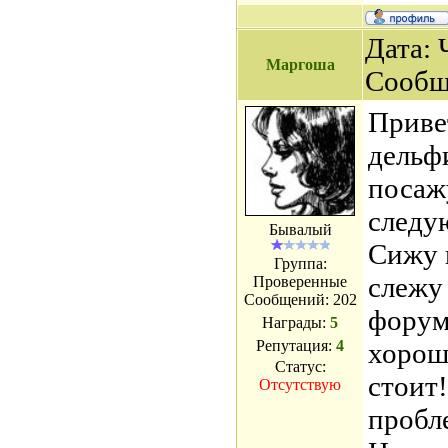
Дата: 
Маргоша
Сообщ
Приве
дельф
посажу
следу
Бывалый
Сижу 
Группа:
слежу
Проверенные
Сообщений:
202
форум
Награды:
5
Репутация:
4
хорош
Статус:
стоит!
Отсутствую
пробле