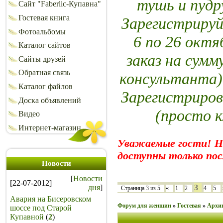
тушь и пуд
Сайт "Faberlic-Купавна"
Гостевая книга
Зарегистрируй
Фотоальбомы
6 по 26 октя
Каталог сайтов
заказ на сумм
Сайты друзей
Обратная связь
консультанта)
Каталог файлов
Зарегистриров
Доска объявлений
(просто 
Видео
Интернет-магазин
Уважаемые гости! 
доступны только пос
Новости
[
Новости
[22-07-2012]
дня
]
3
Страница
3
из
5
«
1
2
4
5
Авария на Бисеровском
Форум для женщин
»
Гостевая
»
Архи
шоссе под Старой
Купавной
(
2
)