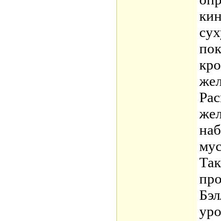
кин
сух
пок
кро
жел
Рас
жел
наб
мус
Так
про
Бэл
уро