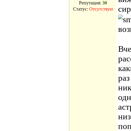
Репутация:
30
сир
Статус:
Отсутствую
во
Вче
рас
как
раз
ник
одн
аст
низ
поп