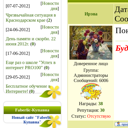
[
Новости
[07-07-2012]
Дат
дня
]
Ирэна
Чрезвычайная ситуация в
Со
Краснодарском крае
(
2
)
[
Новости
Пон
[24-06-2012]
дня
]
День памяти и скорби. 22
июня 2012г.
(
0
)
Буд
[
Новости
[17-06-2012]
дня
]
Еще раз о школе "Успех в
Доверенное лицо
интернет PRO100"
(
0
)
Группа:
[
Новости
Администраторы
[29-05-2012]
дня
]
Сообщений:
6006
Бесплатное обучение в
Интернете!
(
0
)
Награды:
38
Faberlic-Купавна
Репутация:
30
Статус:
Отсутствую
Новый сайт "Faberlic-
Купавна"