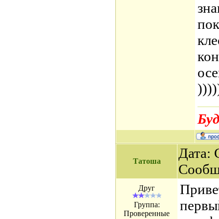
зна
пок
кле
кон
осе
))))
Буд
Дата: 
Татоша
Сообщ
Приве
Друг
первы
Группа:
Проверенные