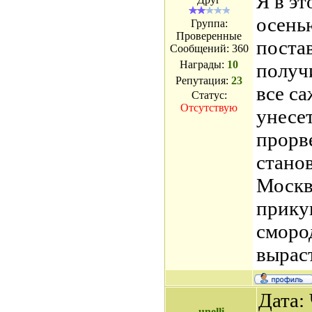
Я в эт
осень
Группа:
Проверенные
поста
Сообщений:
360
Награды:
10
получ
Репутация:
23
все са
Статус:
Отсутствую
унесет
прорв
станов
Москв
прику
сморо
выраст
Дата: 
unelli