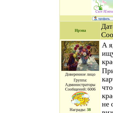
Дат
Ирэна
Со
А я
ищу
кра
При
Доверенное лицо
кар
Группа:
Администраторы
что
Сообщений:
6006
кра
не 
Награды:
38
виж