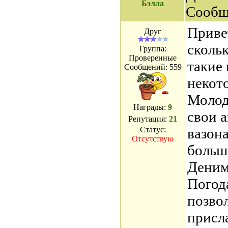
Бэлла
Сообщ
Приве
Друг
сколь
Группа:
Проверенные
такие
Сообщений:
559
некото
Молод
Награды:
9
свои 
Репутация:
21
Статус:
вазона
Отсутствую
больш
Деним
Погода
позво
присл