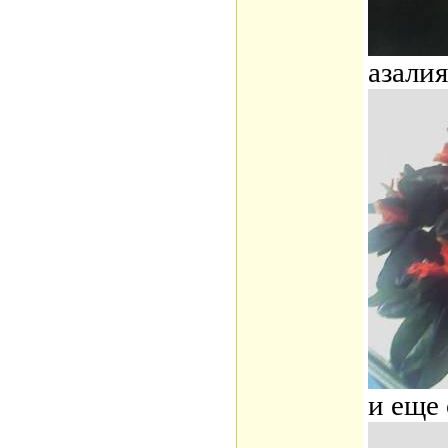
азалия
и еще