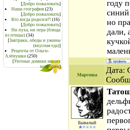
году п
[
Добро пожаловать
]
Наша география
(23)
синий
[
Добро пожаловать
]
Кто когда родился?!
(16)
но пра
[
Добро пожаловать
]
дали, 
Ни пуха, ни пера (блюда
из птицы)
(34)
кучкой
[
Завтраки, обеды и ужины
(вкусная еда)
]
малень
Рецепты от Ольги-
Алёнушки
(250)
[
Уютные домики наших
хозяюшек
]
Дата: 
Маргоша
Сообщ
Тато
дельф
радост
перво
Бывалый
первый