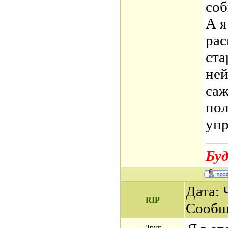
соб
А я
рас
ста
ней
саж
пол
упр
Буд
Дата: 
RIP
Сообщ
Друг