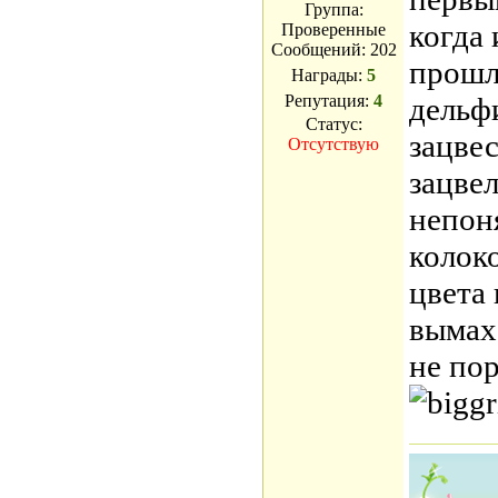
Группа:
когда 
Проверенные
Сообщений:
202
прошл
Награды:
5
Репутация:
4
дельф
Статус:
зацвес
Отсутствую
зацвел
непон
колок
цвета
вымаха
не по