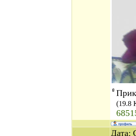
Прик
(19.8 
6851
Дата: 