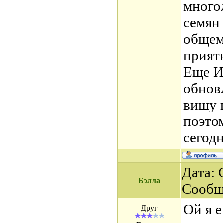
много
семян 
общем 
прият
Еще И
обнов
вишу г
поэтом
сегодн
Дата: 
Бэлла
Сообщ
Ой я 
Друг