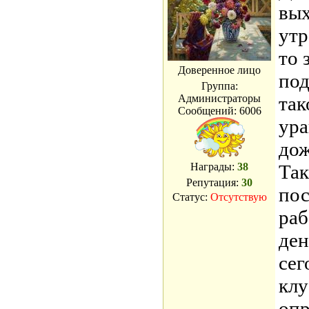
вых
утр
то 
Доверенное лицо
под
Группа:
Администраторы
так
Сообщений:
6006
ура
дож
Награды:
38
Так
Репутация:
30
пос
Статус:
Отсутствую
раб
ден
сег
клу
опр