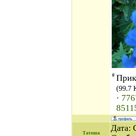
Прик
(99.7 
·
776
8511
Дата: 
Татоша