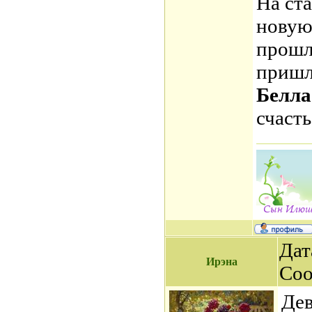
На ст
новую 
прошл
пришл
Белла
счасть
Дат
Ирэна
Со
Дев