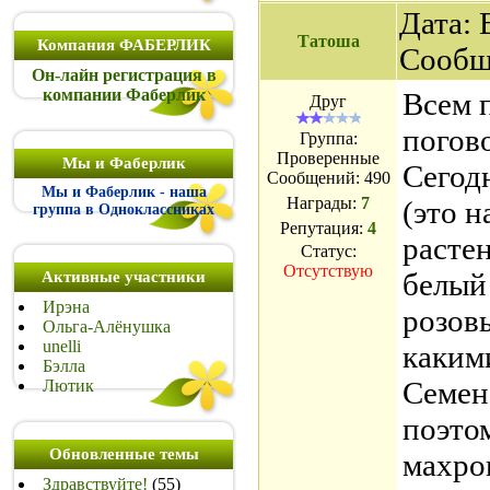
Дата: 
Татоша
Компания ФАБЕРЛИК
Сообщ
Он-лайн регистрация в
компании Фаберлик
Всем 
Друг
погов
Группа:
Проверенные
Мы и Фаберлик
Сегод
Сообщений:
490
Мы и Фаберлик - наша
Награды:
7
(это 
группа в Одноклассниках
Репутация:
4
расте
Статус:
Отсутствую
белый
Активные участники
Ирэна
розов
Ольга-Алёнушка
unelli
каким
Бэлла
Семен
Лютик
поэто
Обновленные темы
махро
Здравствуйте!
(55)