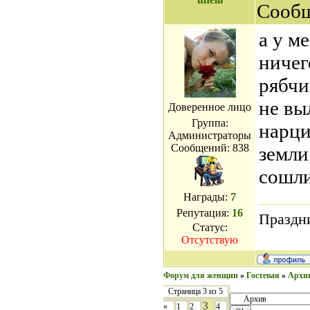
Сооб
а у м
ничег
рябчи
не вы
Доверенное лицо
Группа:
нарци
Администраторы
Сообщений:
838
земли
сошл
Награды:
7
Репутация:
16
Праздни
Статус:
Отсутствую
Форум для женщин
»
Гостевая
»
Архи
Страница
3
из
5
3
«
1
2
4