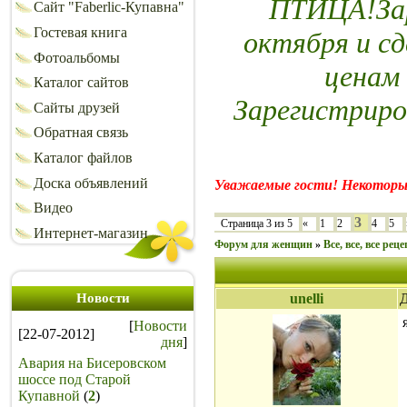
ПТИЦА!Зар
Сайт "Faberlic-Купавна"
Гостевая книга
октября и сд
Фотоальбомы
ценам
Каталог сайтов
Зарегистриро
Сайты друзей
Обратная связь
Каталог файлов
Доска объявлений
Уважаемые гости! Некоторы
Видео
3
Страница
3
из
5
«
1
2
4
5
Интернет-магазин
Форум для женщин
»
Все, все, все рец
Новости
unelli
Д
[
Новости
[22-07-2012]
дня
]
Авария на Бисеровском
шоссе под Старой
Купавной
(
2
)