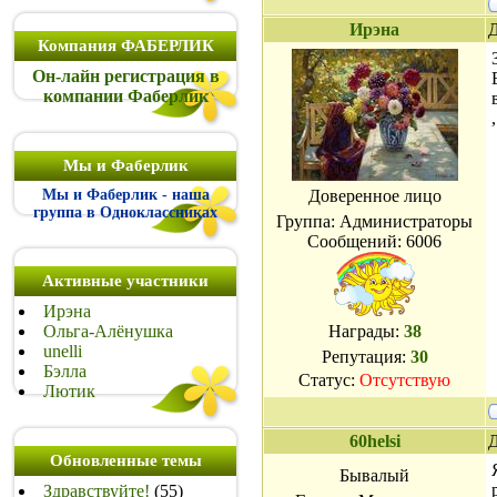
Ирэна
Д
Компания ФАБЕРЛИК
Он-лайн регистрация в
компании Фаберлик
,
Мы и Фаберлик
Мы и Фаберлик - наша
Доверенное лицо
группа в Одноклассниках
Группа: Администраторы
Сообщений:
6006
Активные участники
Ирэна
Ольга-Алёнушка
Награды:
38
unelli
Репутация:
30
Бэлла
Статус:
Отсутствую
Лютик
60helsi
Д
Обновленные темы
Бывалый
Здравствуйте!
(55)