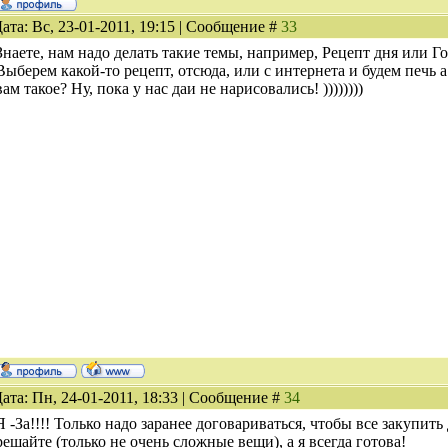
ата: Вс, 23-01-2011, 19:15 | Сообщение #
33
Знаете, нам надо делать такие темы, например, Рецепт дня или Г
Выберем какой-то рецепт, отсюда, или с интернета и будем печь 
вам такое? Ну, пока у нас даи не нарисовались! ))))))))
ата: Пн, 24-01-2011, 18:33 | Сообщение #
34
Я -За!!!! Только надо заранее договариваться, чтобы все закупит
решайте (только не очень сложные вещи), а я всегда готова!