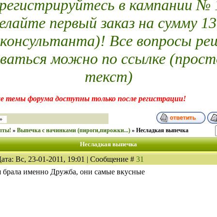
егистрируйтесь в кампании № 14
елайте первый заказ на сумму 13
 консультанта)! Все вопросы ре
ваться можно по ссылке (прост
текст)
е темы форума доступны только после регистрации!
»
епты!
»
Выпечка с начинками (пироги,пирожки...)
»
Несладкая выпечка
Несладкая выпечка
ата: Вс, 23-01-2011, 19:01 | Сообщение #
31
я брала именно Дружба, они самые вкусные