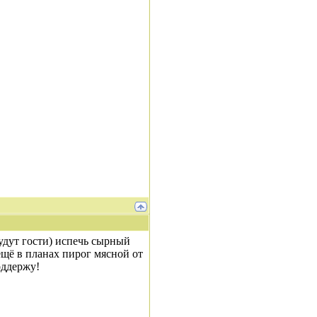
будут гости) испечь сырный
ещё в планах пирог мясной от
оддержу!