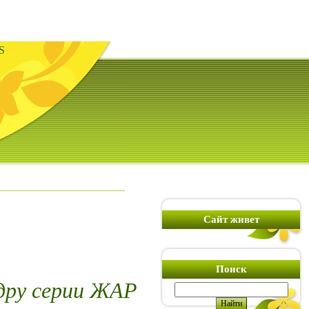
S
Сайт живет
Поиск
дру серии ЖАР