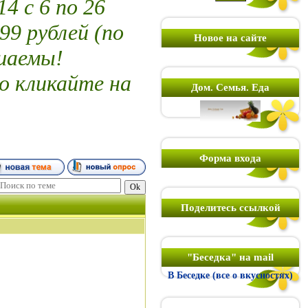
 с 6 по 26
99 рублей (по
Новое на сайте
шаемы!
о кликайте на
Дом. Семья. Еда
Форма входа
Поделитесь ссылкой
"Беседка" на mail
В Беседке (все о вкусностях)