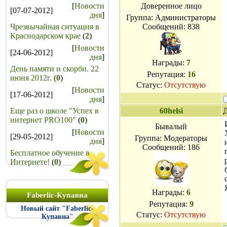
[
Новости
Доверенное лицо
[07-07-2012]
дня
]
Группа: Администраторы
Чрезвычайная ситуация в
Сообщений:
838
Краснодарском крае
(
2
)
[
Новости
[24-06-2012]
дня
]
Награды:
7
День памяти и скорби. 22
Репутация:
16
июня 2012г.
(
0
)
Статус:
Отсутствую
[
Новости
[17-06-2012]
дня
]
Еще раз о школе "Успех в
60helsi
Д
интернет PRO100"
(
0
)
Бывалый
[
Новости
[29-05-2012]
Группа: Модераторы
дня
]
Сообщений:
186
Бесплатное обучение в
Интернете!
(
0
)
Награды:
6
Faberlic-Купавна
Репутация:
9
Новый сайт "Faberlic-
Статус:
Отсутствую
Купавна"