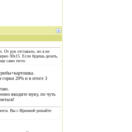
 От рук отставало, но я не
рно 30х15. Если будешь делать,
ще само тесто.
 грибы+картошка.
ез горки 20% и в итоге 3
отаю.
енно вводите муку, по чуть
читься!
ецепта. Вы с Иринкой решайте