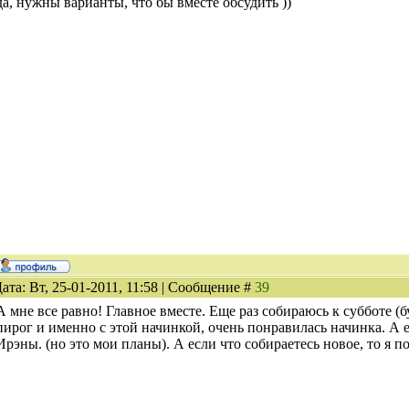
да, нужны варианты, что бы вместе обсудить ))
ата: Вт, 25-01-2011, 11:58 | Сообщение #
39
А мне все равно! Главное вместе. Еще раз собираюсь к субботе (
пирог и именно с этой начинкой, очень понравилась начинка. А 
Ирэны. (но это мои планы). А если что собираетесь новое, то я п