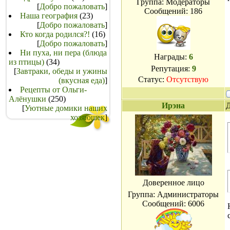
Группа: Модераторы
[
Добро пожаловать
]
Сообщений:
186
Наша география
(23)
[
Добро пожаловать
]
Кто когда родился?!
(16)
[
Добро пожаловать
]
Ни пуха, ни пера (блюда
Награды:
6
из птицы)
(34)
Репутация:
9
[
Завтраки, обеды и ужины
Статус:
Отсутствую
(вкусная еда)
]
Рецепты от Ольги-
Алёнушки
(250)
Ирэна
Д
[
Уютные домики наших
хозяюшек
]
Доверенное лицо
Группа: Администраторы
Сообщений:
6006