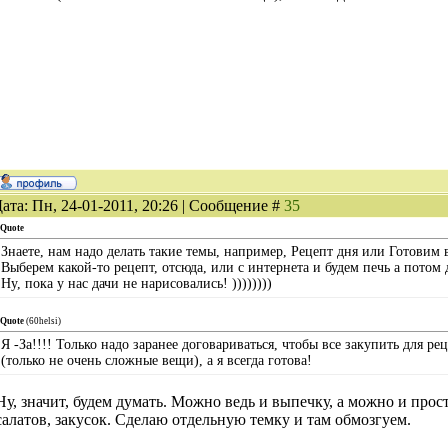
ата: Пн, 24-01-2011, 20:26 | Сообщение #
35
Quote
Знаете, нам надо делать такие темы, например, Рецепт дня или Готовим 
Выберем какой-то рецепт, отсюда, или с интернета и будем печь а потом 
Ну, пока у нас дачи не нарисовались! ))))))))
Quote
(
60helsi
)
Я -За!!!! Только надо заранее договариваться, чтобы все закупить для р
(только не очень сложные вещи), а я всегда готова!
Ну, значит, будем думать. Можно ведь и выпечку, а можно и прост
салатов, закусок. Сделаю отдельную темку и там обмозгуем.