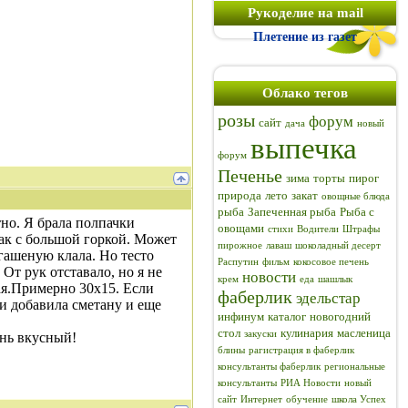
Рукоделие на mail
Плетение из газет
Облако тегов
розы
форум
сайт
дача
новый
выпечка
форум
Печенье
зима
торты
пирог
природа
лето
закат
овощные блюда
рыба
Запеченная рыба
Рыба с
но. Я брала полпачки
овощами
стихи
Водители
Штрафы
так с большой горкой. Может
пирожное
лаваш
шоколадный десерт
 гашеную клала. Но тесто
Распутин
фильм
кокосовое печень
От рук отставало, но я не
новости
крем
еда
шашлык
ая.Примерно 30х15. Если
фаберлик
эдельстар
и добавила сметану и еще
инфинум
каталог
новогодний
стол
кулинария
масленица
закуски
ень вкусный!
блины
рагистрация в фаберлик
консультанты фаберлик
региональные
консультанты
РИА Новости
новый
сайт
Интернет
обучение
школа Успех