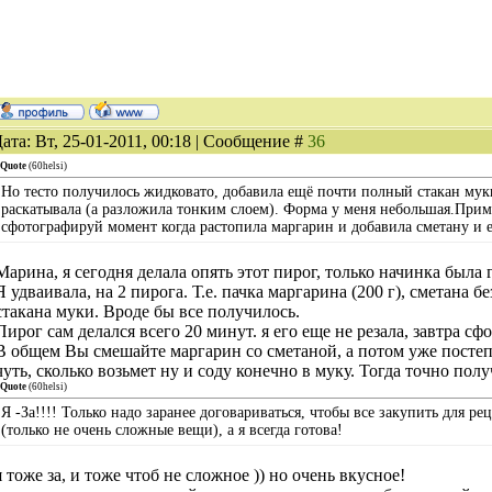
ата: Вт, 25-01-2011, 00:18 | Сообщение #
36
Quote
(
60helsi
)
Но тесто получилось жидковато, добавила ещё почти полный стакан муки.
раскатывала (а разложила тонким слоем). Форма у меня небольшая.Приме
сфотографируй момент когда растопила маргарин и добавила сметану и е
Марина, я сегодня делала опять этот пирог, только начинка была
Я удваивала, на 2 пирога. Т.е. пачка маргарина (200 г), сметана б
стакана муки. Вроде бы все получилось.
Пирог сам делался всего 20 минут. я его еще не резала, завтра сф
В общем Вы смешайте маргарин со сметаной, а потом уже постеп
чуть, сколько возьмет ну и соду конечно в муку. Тогда точно полу
Quote
(
60helsi
)
Я -За!!!! Только надо заранее договариваться, чтобы все закупить для р
(только не очень сложные вещи), а я всегда готова!
я тоже за, и тоже чтоб не сложное )) но очень вкусное!