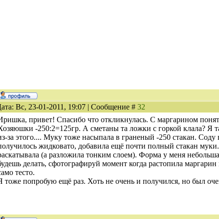
ата: Вс, 23-01-2011, 19:07 | Сообщение #
32
Иришка, привет! Спасибо что откликнулась. С маргарином понят
Хозяюшки -250:2=125гр. А сметаны та ложки с горкой клала? Я 
из-за этого.... Муку тоже насыпала в граненый -250 стакан. Соду
получилось жидковато, добавила ещё почти полный стакан муки. 
раскатывала (а разложила тонким слоем). Форма у меня небольш
будешь делать, сфотографируй момент когда растопила маргарин 
само тесто.
Я тоже попробую ещё раз. Хоть не очень и получился, но был оч