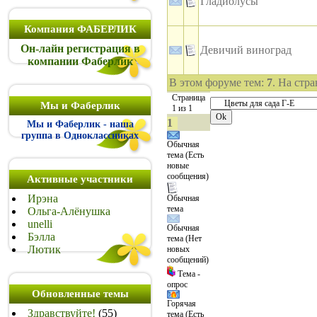
Гладиолусы
Компания ФАБЕРЛИК
Он-лайн регистрация в
Девичий виноград
компании Фаберлик
В этом форуме тем:
7
. На стр
Страница
Мы и Фаберлик
1
из
1
1
Мы и Фаберлик - наша
группа в Одноклассниках
Обычная
тема (Есть
новые
сообщения)
Активные участники
Ирэна
Обычная
тема
Ольга-Алёнушка
unelli
Обычная
Бэлла
тема (Нет
Лютик
новых
сообщений)
Тема -
опрос
Обновленные темы
Горячая
Здравствуйте!
(55)
тема (Есть