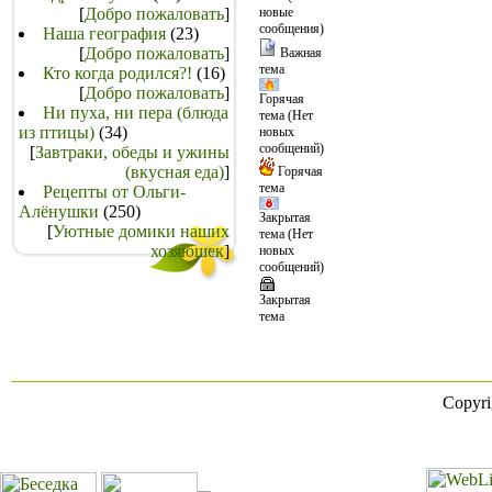
[
Добро пожаловать
]
новые
сообщения)
Наша география
(23)
[
Добро пожаловать
]
Важная
тема
Кто когда родился?!
(16)
[
Добро пожаловать
]
Горячая
Ни пуха, ни пера (блюда
тема (Нет
из птицы)
(34)
новых
сообщений)
[
Завтраки, обеды и ужины
(вкусная еда)
]
Горячая
тема
Рецепты от Ольги-
Алёнушки
(250)
Закрытая
[
Уютные домики наших
тема (Нет
хозяюшек
]
новых
сообщений)
Закрытая
тема
Copyr