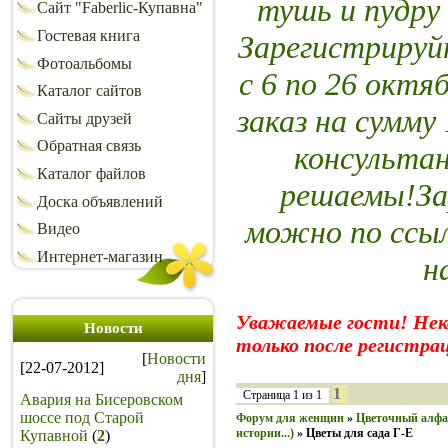
тушь и пудр
Сайт "Faberlic-Купавна"
Гостевая книга
Зарегистрируй
Фотоальбомы
с 6 по 26 октя
Каталог сайтов
заказ на сумму
Сайты друзей
Обратная связь
консультан
Каталог файлов
решаемы!За
Доска объявлений
можно по ссыл
Видео
Интернет-магазин
н
Уважаемые гости! Не
Новости
только после регистра
[
Новости
[22-07-2012]
дня
]
1
Страница
1
из
1
Авария на Бисеровском
шоссе под Старой
Форум для женщин
»
Цветочный алфав
истории...)
»
Цветы для сада Г-Е
Купавной
(
2
)