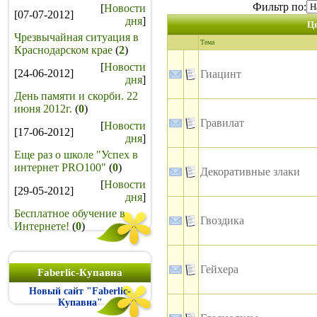
Фильтр по:
[
Новости
[07-07-2012]
дня
]
Цв
Чрезвычайная ситуация в
Тема
Краснодарском крае
(
2
)
[
Новости
[24-06-2012]
Гиацинт
дня
]
День памяти и скорби. 22
июня 2012г.
(
0
)
Гравилат
[
Новости
[17-06-2012]
дня
]
Еще раз о школе "Успех в
интернет PRO100"
(
0
)
Декоративные злаки
[
Новости
[29-05-2012]
дня
]
Бесплатное обучение в
Гвоздика
Интернете!
(
0
)
Гейхера
Faberlic-Купавна
Новый сайт "Faberlic-
Купавна"