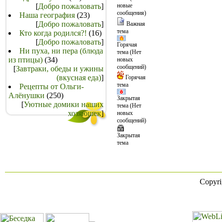
[
Добро пожаловать
]
новые
сообщения)
Наша география
(23)
[
Добро пожаловать
]
Важная
тема
Кто когда родился?!
(16)
[
Добро пожаловать
]
Горячая
Ни пуха, ни пера (блюда
тема (Нет
из птицы)
(34)
новых
сообщений)
[
Завтраки, обеды и ужины
(вкусная еда)
]
Горячая
тема
Рецепты от Ольги-
Алёнушки
(250)
Закрытая
[
Уютные домики наших
тема (Нет
хозяюшек
]
новых
сообщений)
Закрытая
тема
Copyr