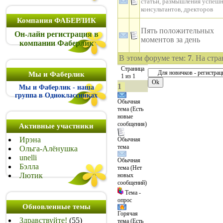
статьи, размышления успеш
консультантов, дректоров
Компания ФАБЕРЛИК
Пять положительных
Он-лайн регистрация в
моментов за день
компании Фаберлик
В этом форуме тем:
7
. На стр
Страница
Мы и Фаберлик
1
из
1
1
Мы и Фаберлик - наша
группа в Одноклассниках
Обычная
тема (Есть
новые
сообщения)
Активные участники
Ирэна
Обычная
тема
Ольга-Алёнушка
unelli
Обычная
Бэлла
тема (Нет
Лютик
новых
сообщений)
Тема -
опрос
Обновленные темы
Горячая
Здравствуйте!
(55)
тема (Есть