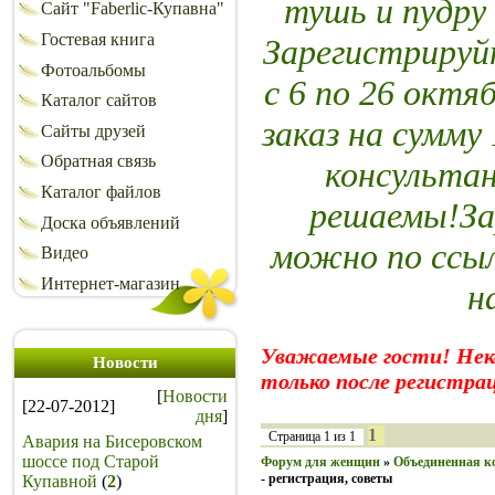
тушь и пудр
Сайт "Faberlic-Купавна"
Гостевая книга
Зарегистрируй
Фотоальбомы
с 6 по 26 октя
Каталог сайтов
заказ на сумму
Сайты друзей
Обратная связь
консультан
Каталог файлов
решаемы!За
Доска объявлений
можно по ссыл
Видео
Интернет-магазин
н
Уважаемые гости! Не
Новости
только после регистра
[
Новости
[22-07-2012]
дня
]
1
Страница
1
из
1
Авария на Бисеровском
шоссе под Старой
Форум для женщин
»
Объединенная ко
- регистрация, советы
Купавной
(
2
)