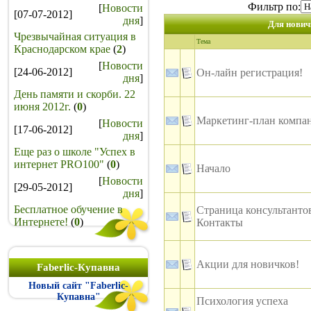
Фильтр по:
[
Новости
[07-07-2012]
дня
]
Для нович
Чрезвычайная ситуация в
Тема
Краснодарском крае
(
2
)
[
Новости
[24-06-2012]
Он-лайн регистрация!
дня
]
День памяти и скорби. 22
июня 2012г.
(
0
)
Маркетинг-план компа
[
Новости
[17-06-2012]
дня
]
Еще раз о школе "Успех в
интернет PRO100"
(
0
)
Начало
[
Новости
[29-05-2012]
дня
]
Бесплатное обучение в
Страница консультанто
Интернете!
(
0
)
Контакты
Акции для новичков!
Faberlic-Купавна
Новый сайт "Faberlic-
Купавна"
Психология успеха