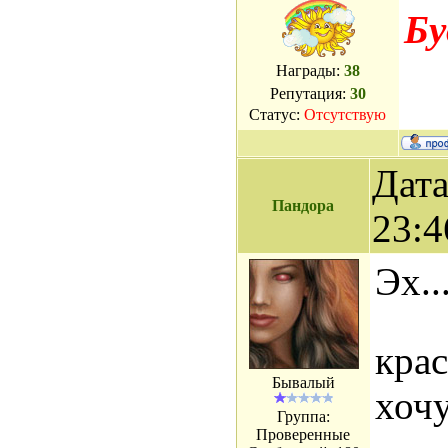
Бу
Награды:
38
Репутация:
30
Статус:
Отсутствую
Дата
Пандора
23:4
Эх..
кра
Бывалый
хочу
Группа:
Проверенные