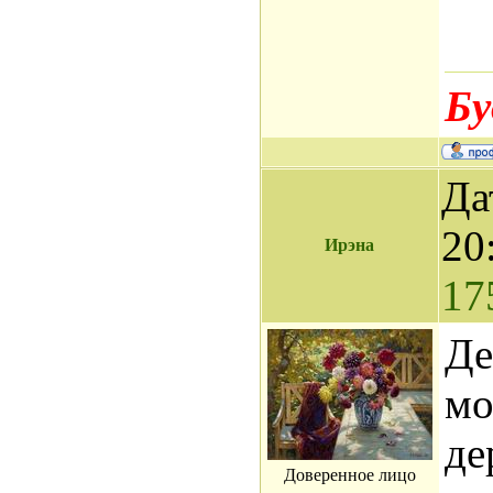
Бу
Да
20
Ирэна
17
Де
мо
де
Доверенное лицо