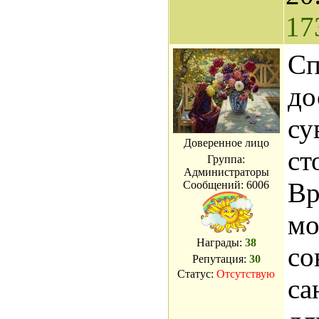
17
Сп
до
су
Доверенное лицо
ст
Группа:
Администраторы
Вр
Сообщений:
6006
мо
Награды:
38
со
Репутация:
30
Статус:
Отсутствую
са