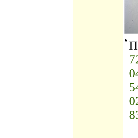
П
7
0
5
0
8