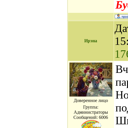
Бу
Да
15
Ирэна
17
Вч
па
Но
Доверенное лицо
по
Группа:
Администраторы
Шк
Сообщений:
6006