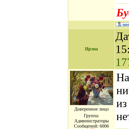
Бу
Да
15
Ирэна
17
На
ни
из
Доверенное лицо
не
Группа:
Администраторы
Сообщений:
6006