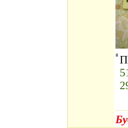
П
5
2
Бу