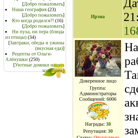
Да
[
Добро пожаловать
]
Наша география
(23)
21
[
Добро пожаловать
]
Ирэна
Кто когда родился?!
(16)
[
Добро пожаловать
]
16
Ни пуха, ни пера (блюда
из птицы)
(34)
[
Завтраки, обеды и ужины
На
(вкусная еда)
]
Рецепты от Ольги-
ра
Алёнушки
(250)
[
Уютные домики наших
хозяюшек
]
Та
Доверенное лицо
сд
Группа:
Администраторы
ак
Сообщений:
6006
зн
Награды:
38
за
Репутация:
30
Статус:
Отсутствую