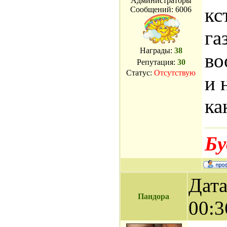
Администраторы
кс
Сообщений:
6006
га
Награды:
38
во
Репутация:
30
Статус:
Отсутствую
и 
ка
Бу
Дата
Пандора
00:3