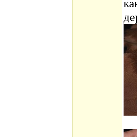
ка
де