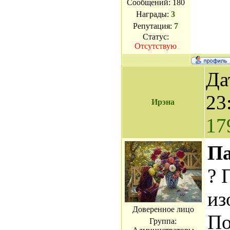
Сообщений:
180
Награды:
3
Репутация:
7
Статус:
Отсутствую
Да
23
Ирэна
17
Па
? 
из
Доверенное лицо
По
Группа: