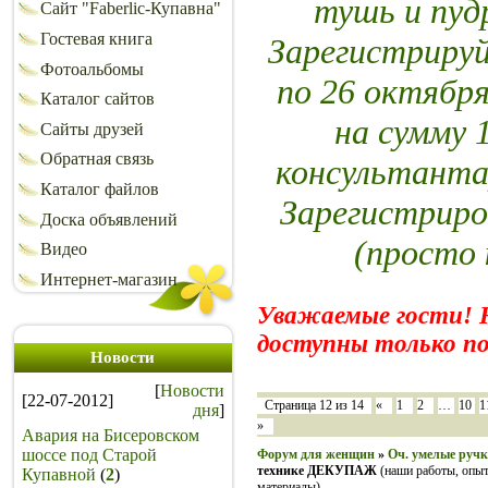
тушь и пу
Сайт "Faberlic-Купавна"
Гостевая книга
Зарегистрируй
Фотоальбомы
по 26 октября
Каталог сайтов
на сумму 
Сайты друзей
Обратная связь
консультанта
Каталог файлов
Зарегистриро
Доска объявлений
(просто 
Видео
Интернет-магазин
Уважаемые гости! 
доступны только по
Новости
[
Новости
[22-07-2012]
Страница
12
из
14
«
1
2
…
10
1
дня
]
»
Авария на Бисеровском
шоссе под Старой
Форум для женщин
»
Оч. умелые руч
технике ДЕКУПАЖ
(наши работы, опыт
Купавной
(
2
)
материалы)