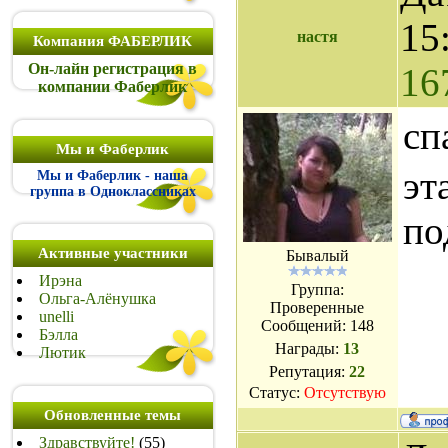
15
настя
Компания ФАБЕРЛИК
Он-лайн регистрация в
16
компании Фаберлик
сп
Мы и Фаберлик
эт
Мы и Фаберлик - наша
группа в Одноклассниках
по
Активные участники
Бывалый
Ирэна
Группа:
Ольга-Алёнушка
Проверенные
unelli
Сообщений:
148
Бэлла
Награды:
13
Лютик
Репутация:
22
Статус:
Отсутствую
Обновленные темы
Здравствуйте!
(55)