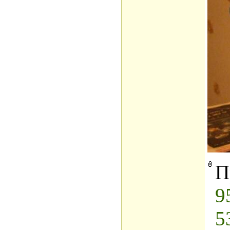
П
9
5