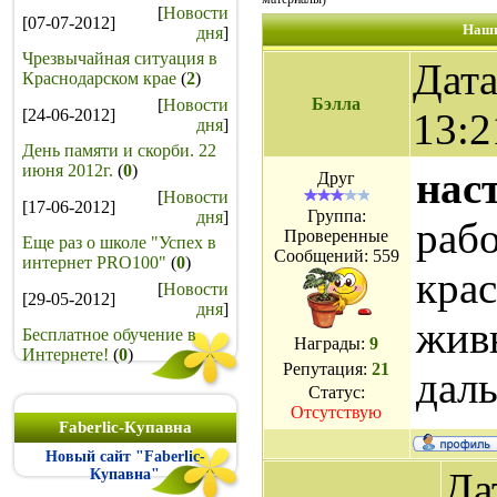
[
Новости
[07-07-2012]
Наши
дня
]
Чрезвычайная ситуация в
Дата
Краснодарском крае
(
2
)
Бэлла
[
Новости
[24-06-2012]
13:2
дня
]
День памяти и скорби. 22
июня 2012г.
(
0
)
нас
Друг
[
Новости
[17-06-2012]
Группа:
дня
]
раб
Проверенные
Еще раз о школе "Успех в
Сообщений:
559
интернет PRO100"
(
0
)
крас
[
Новости
[29-05-2012]
дня
]
жив
Бесплатное обучение в
Награды:
9
Интернете!
(
0
)
Репутация:
21
дал
Статус:
Отсутствую
Faberlic-Купавна
Новый сайт "Faberlic-
Да
Купавна"