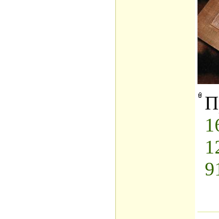
П
1
1
9