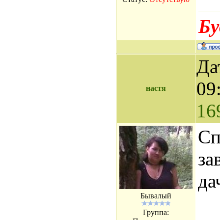
Бу
Да
09
настя
16
Сп
за
да
Бывалый
Группа: