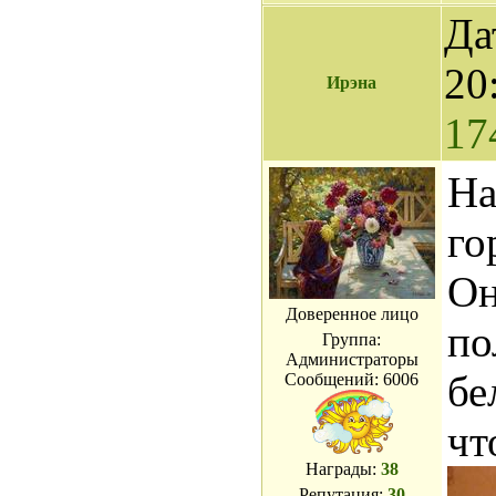
Да
20
Ирэна
17
На
го
Он
Доверенное лицо
по
Группа:
Администраторы
бе
Сообщений:
6006
чт
Награды:
38
Репутация:
30