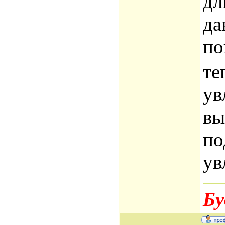
дл
да
по
те
ув
вы
по
ув
Бу