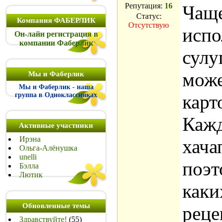
Репутация:
16
Чаще
Статус:
Компания ФАБЕРЛИК
Отсутствую
испо
Он-лайн регистрация в
компании Фаберлик
сулу
може
Мы и Фаберлик
Мы и Фаберлик - наша
группа в Одноклассниках
карт
Кажд
Активные участники
Ирэна
хача
Ольга-Алёнушка
unelli
поэт
Бэлла
Лютик
каки
Обновленные темы
реце
Здравствуйте!
(55)