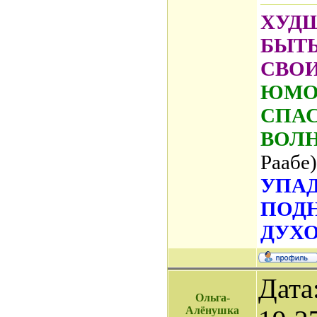
ХУДШ
БЫТ
СВО
ЮМОР
СПАС
ВОЛ
Раабе)
УПАД
ПОД
ДУХО
Дата
Ольга-
Алёнушка