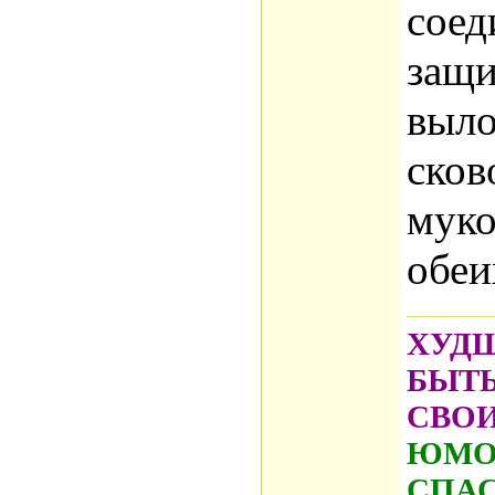
соед
защи
выло
сков
муко
обеи
ХУДШ
БЫТ
СВО
ЮМОР
СПАС