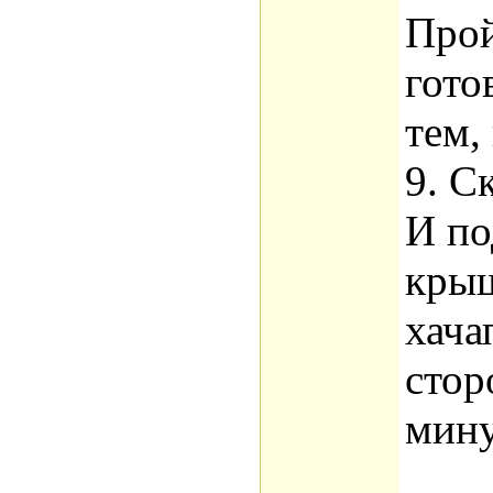
Прой
гото
тем,
9. С
И по
крыш
хача
стор
мину