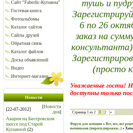
тушь и пуд
Сайт "Faberlic-Купавна"
Гостевая книга
Зарегистрируй
Фотоальбомы
6 по 26 октя
Каталог сайтов
заказ на сумм
Сайты друзей
Обратная связь
консультанта)
Каталог файлов
Зарегистриров
Доска объявлений
(просто 
Видео
Интернет-магазин
Уважаемые гости! 
доступны только пос
Новости
[
Новости
[22-07-2012]
дня
]
1
Страница
1
из
2
2
»
Авария на Бисеровском
шоссе под Старой
Форум для женщин
»
Все, все, все рец
начинками (пироги,пирожки...)
»
Хач
Купавной
(
2
)