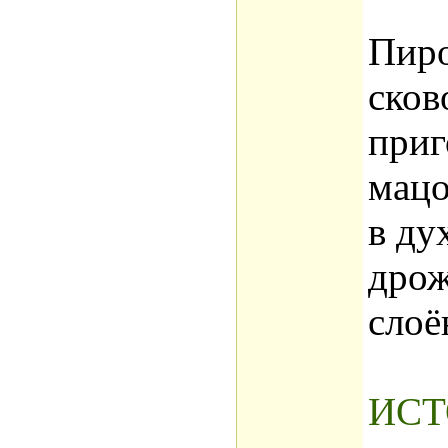
Пиро
сков
приг
мацо
в ду
дрож
слоё
ИСТ