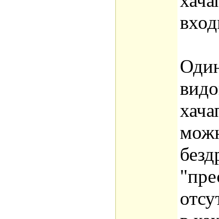
хача
вход
Один
видо
хача
можн
безд
"пре
отс