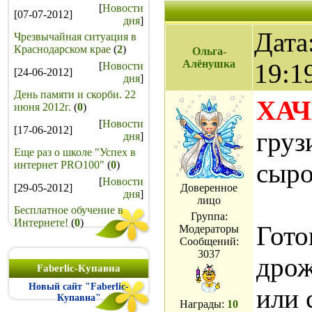
[
Новости
[07-07-2012]
дня
]
Дата
Чрезвычайная ситуация в
Краснодарском крае
(
2
)
Ольга-
Алёнушка
19:1
[
Новости
[24-06-2012]
дня
]
День памяти и скорби. 22
ХА
июня 2012г.
(
0
)
[
Новости
[17-06-2012]
груз
дня
]
Еще раз о школе "Успех в
сыро
интернет PRO100"
(
0
)
[
Новости
[29-05-2012]
Доверенное
дня
]
лицо
Бесплатное обучение в
Группа:
Интернете!
(
0
)
Гото
Модераторы
Сообщений:
3037
дрож
Faberlic-Купавна
Новый сайт "Faberlic-
или 
Купавна"
Награды:
10