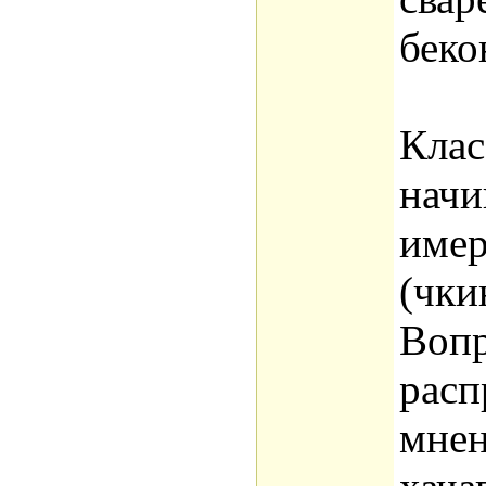
беко
Клас
нач
имер
(чки
Воп
расп
мнен