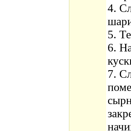
4. С
шари
5. Т
6. Н
куск
7. С
поме
сырн
закр
начи