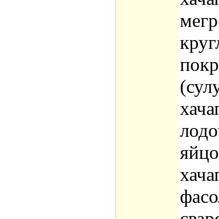
мегр
круг
пок
(сул
хача
лодо
яйцо
хача
фасо
свар