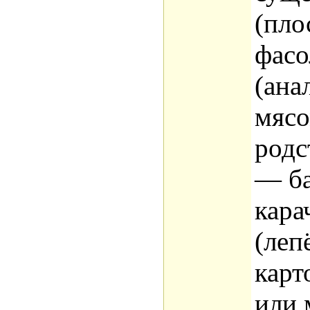
(пло
фасо
(ана
мясо
родс
— ба
кара
(леп
карт
или 