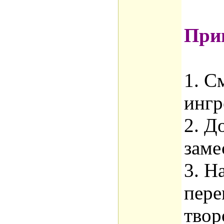
Приг
1. С
ингр
2. Д
заме
3. Н
пере
твор