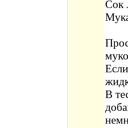
Сок 
Мук
Прос
муко
Если
жидк
В те
доба
немн