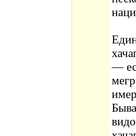
наци
Един
хача
— ес
мегр
имер
Быва
видо
хача