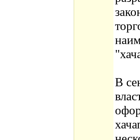
зако
торг
наим
"хач
В се
влас
офор
хача
неск