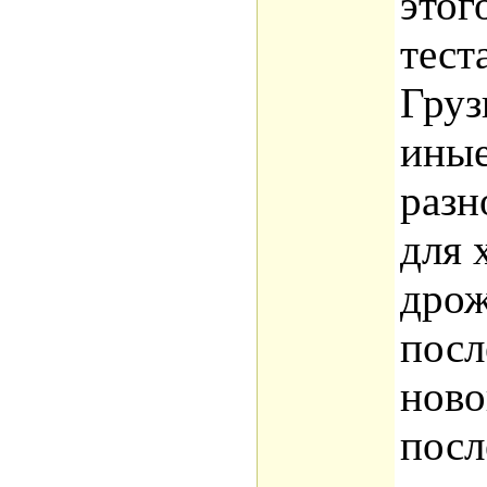
этог
тест
Груз
иные
разн
для 
дрож
посл
ново
посл