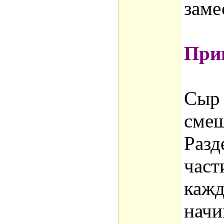
заме
Приг
Сыр 
смеш
Разд
част
кажд
начи