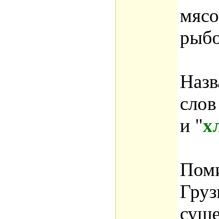
мясо
рыбо
Назв
слов
и "
х
Поми
Груз
сущ