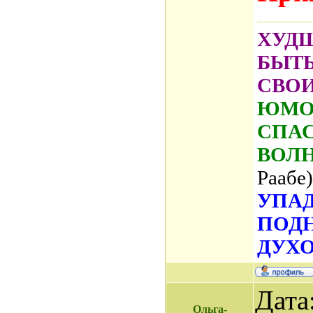
ХУДШ
БЫТ
СВО
ЮМОР
СПАС
ВОЛ
Раабе)
УПАД
ПОД
ДУХО
Дата
Ольга-