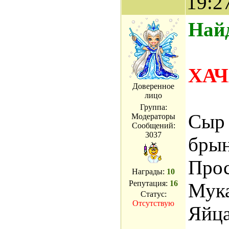
19:2
Найд
ХА
Доверенное
лицо
Группа:
Сыр 
Модераторы
Сообщений:
3037
брын
Прос
Награды:
10
Репутация:
16
Мука
Статус:
Отсутствую
Яйца