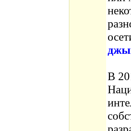
неко
разн
осет
джы
В 20
Наци
инте
собс
разр