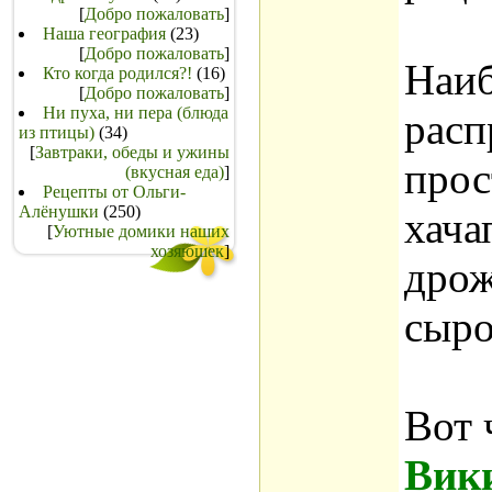
[
Добро пожаловать
]
Наша география
(23)
[
Добро пожаловать
]
Наиб
Кто когда родился?!
(16)
[
Добро пожаловать
]
Ни пуха, ни пера (блюда
расп
из птицы)
(34)
[
Завтраки, обеды и ужины
прос
(вкусная еда)
]
Рецепты от Ольги-
Алёнушки
(250)
хача
[
Уютные домики наших
хозяюшек
]
дрож
сыро
Вот 
Вик