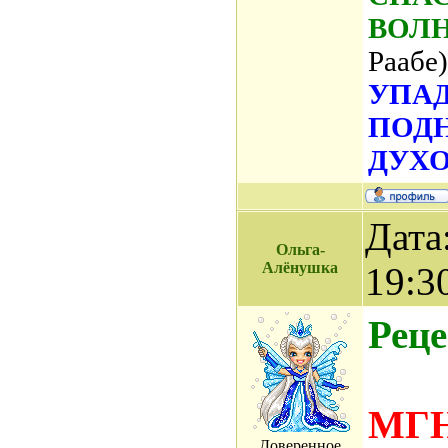
ВОЛ
Раабе)
УПАД
ПОД
ДУХО
Дата
Ольга-
Алёнушка
19:3
Реце
МГ
Доверенное