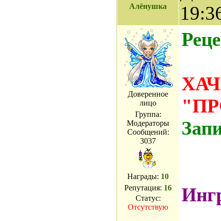
Алёнушка
19:3
Реце
ХА
Доверенное
"ПР
лицо
Группа:
Зап
Модераторы
Сообщений:
3037
Награды:
10
Репутация:
16
Инг
Статус:
Отсутствую