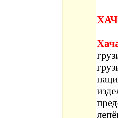
ХА
Хача
груз
груз
наци
изде
пред
лепё