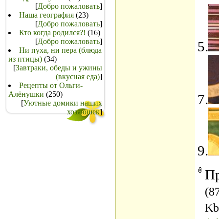
[
Добро пожаловать
]
Наша география
(23)
[
Добро пожаловать
]
Кто когда родился?!
(16)
[
Добро пожаловать
]
5.
Ни пуха, ни пера (блюда
из птицы)
(34)
[
Завтраки, обеды и ужины
(вкусная еда)
]
Рецепты от Ольги-
Алёнушки
(250)
7.
[
Уютные домики наших
хозяюшек
]
9.
П
(8
Kb