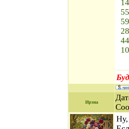
14
55
59
28
44
10
Буд
Дат
Ирэна
Со
Ну,
Есл