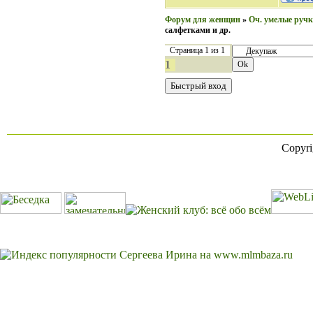
Форум для женщин
»
Оч. умелые руч
салфетками и др.
Страница
1
из
1
1
Copyr