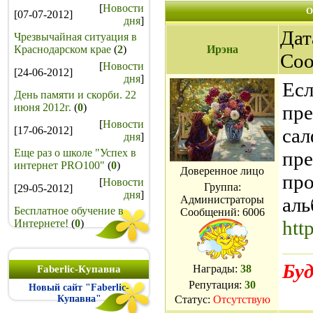
[
Новости
О
[07-07-2012]
дня
]
Дат
Чрезвычайная ситуация в
Краснодарском крае
(
2
)
Ирэна
Со
[
Новости
[24-06-2012]
дня
]
Есл
День памяти и скорби. 22
июня 2012г.
(
0
)
пре
[
Новости
[17-06-2012]
сал
дня
]
Еще раз о школе "Успех в
пре
интернет PRO100"
(
0
)
Доверенное лицо
про
[
Новости
Группа:
[29-05-2012]
дня
]
Администраторы
аль
Бесплатное обучение в
Сообщений:
6006
htt
Интернете!
(
0
)
Буд
Награды:
38
Faberlic-Купавна
Репутация:
30
Новый сайт "Faberlic-
Купавна"
Статус:
Отсутствую