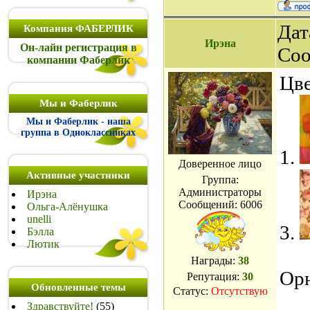
Дат
Компания ФАБЕРЛИК
Ирэна
Он-лайн регистрация в
Со
компании Фаберлик
Цв
Мы и Фаберлик
Мы и Фаберлик - наша
группа в Одноклассниках
1.
Доверенное лицо
Активные участники
Группа:
Администраторы
Ирэна
Сообщений:
6006
Ольга-Алёнушка
unelli
3.
Бэлла
Лютик
Награды:
38
Орн
Репутация:
30
Обновленные темы
Статус:
Отсутствую
Здравствуйте!
(55)