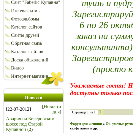
тушь и пуд
Сайт "Faberlic-Купавна"
Гостевая книга
Зарегистрируй
Фотоальбомы
6 по 26 октя
Каталог сайтов
заказ на сумм
Сайты друзей
Обратная связь
консультанта)
Каталог файлов
Зарегистриров
Доска объявлений
(просто 
Видео
Интернет-магазин
Уважаемые гости! 
доступны только пос
Новости
[
Новости
[22-07-2012]
дня
]
1
Страница
1
из
1
Авария на Бисеровском
шоссе под Старой
Форум для женщин
»
Оч. умелые руч
салфетками и др.
Купавной
(
2
)