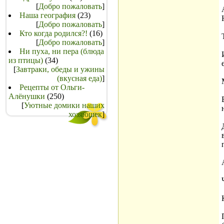
[
Добро пожаловать
]
Наша география
(23)
[
Добро пожаловать
]
Кто когда родился?!
(16)
[
Добро пожаловать
]
Ни пуха, ни пера (блюда
из птицы)
(34)
[
Завтраки, обеды и ужины
(вкусная еда)
]
Рецепты от Ольги-
Алёнушки
(250)
[
Уютные домики наших
хозяюшек
]