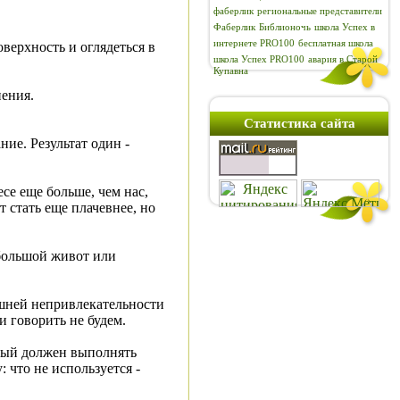
фаберлик
региональные представители
Фаберлик
Библионочь
школа Успех в
интернете PRO100
бесплатная школа
верхность и оглядеться в
школа Успех PRO100
авария в Старой
Купавна
нения.
Статистика сайта
ие. Результат один -
есе еще больше, чем нас,
 стать еще плачевнее, но
 большой живот или
ешней непривлекательности
и говорить не будем.
орый должен выполнять
 что не используется -