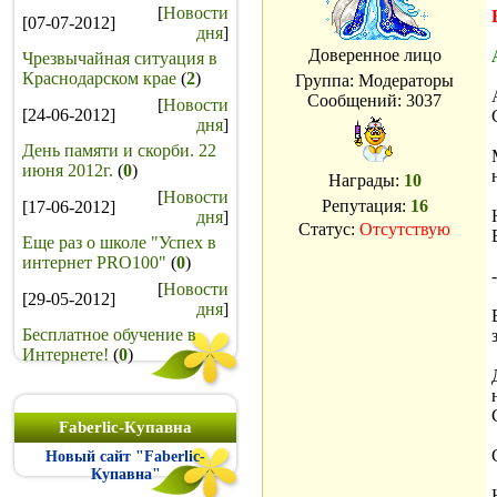
[
Новости
[07-07-2012]
дня
]
Доверенное лицо
Чрезвычайная ситуация в
Краснодарском крае
(
2
)
Группа: Модераторы
Сообщений:
3037
[
Новости
[24-06-2012]
дня
]
День памяти и скорби. 22
июня 2012г.
(
0
)
Награды:
10
[
Новости
Репутация:
16
[17-06-2012]
дня
]
Статус:
Отсутствую
Еще раз о школе "Успех в
интернет PRO100"
(
0
)
[
Новости
[29-05-2012]
дня
]
Бесплатное обучение в
Интернете!
(
0
)
Faberlic-Купавна
Новый сайт "Faberlic-
Купавна"