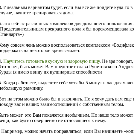
3. Идеальным вариантом будет, если Вы все же пойдете куда-то в
случае, начните тренироваться дома.
Благо сейчас различных комплексов для домашнего пользования -
(Представительницам прекрасного пола я бы порекомендовала 
Стандарта»)
Кому совсем лень можно воспользоваться комплексом «Бодифлекс
поддержать на некоторое время сможет.
4.
Научитесь готовить вкусную и здоровую пищу
. Не зря говоря
Кто знает, быть может Вам предстоит слава Рунетовского Андре
Бурды (я имею ввиду их кулинарные способности
5. Когда работаете, выделите себе хотя бы 5 минут в час для мал
небольшую разминку.
Вот на этом можно было бы и закончить. Но я хочу дать вам ещ
поводу вас и ваших взаимоотношений с собственным телом.
Быть может, это Вам покажется необычным. Но наше тело может 
вещи, как будто совершенно не относящиеся к нему.
- Например, можно начать поправляться, если Вы начинаете «коп