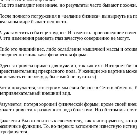
Так это выглядит или иначе, но результаты часто бывают похожи.
После полного погружения в «делание бизнеса» вынырнуть на по
реальном мире бывает непросто.
А уж заметить себя еще труднее. И заметить произошедшие изме
А эти изменения радовать глаз зачастую совершенно не могут.
Либо это лишний вес, либо ослабление мышечной массы и отощан
совершенно «никакая» физическая форма.
(Здесь я привела пример для мужчин, так как их в Интернет бизн
представительниц прекрасного пола. У женщин же картина может
описывать ее не хочу, дабы самой не пугаться).
Вот и получается, что строим мы свои бизнес в Сети в обмен на
непривлекательный внешний вид.
Разумеется, потеря хорошей физической формы, кроме своей вн
может привести к различного рода болезням. Но об этом мы почт
Даже если Вы относитесь к своему телу, как к инструменту, кот
различные функции. То, во-первых: вспомните известную истину:
атрофируется.