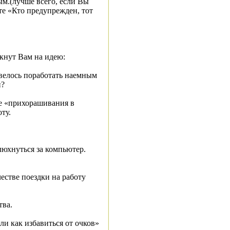
ым.(лучше всего, если Вы
те «Кто предупрежден, тот
лкнут Вам на идею:
овелось поработать наемным
и?
ие «прихорашивания в
ту.
люхнуться за компьютер.
естве поездки на работу
тва.
ли как избавиться от очков»