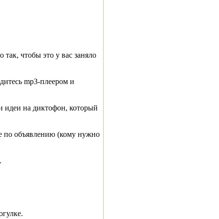
 так, чтобы это у вас заняло
едитесь mp3-плеером и
ои идеи на диктофон, который
те по объявлению (кому нужно
.
огулке.