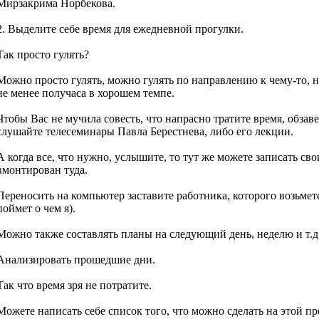
Мирзакрима Норбекова.
2. Выделите себе время для ежедневной прогулки.
Так просто гулять?
Можно просто гулять, можно гулять по направлению к чему-то, но
не менее получаса в хорошем темпе.
Чтобы Вас не мучила совесть, что напрасно тратите время, обзав
слушайте телесеминары Павла Берестнева, либо его лекции.
А когда все, что нужно, услышите, то тут же можете записать св
вмонтирован туда.
Переносить на компьютер заставите работника, которого возьме
поймет о чем я).
Можно также составлять планы на следующий день, неделю и т.д
Анализировать прошедшие дни.
Так что время зря не потратите.
Можете написать себе список того, что можно сделать на этой пр