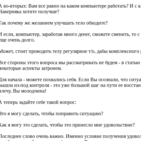
А во-вторых: Вам все равно на каком компьютере работать? И с 
Наверняка хотите получше?
Так почему же желанием улучшать тело обходите?
И если, компьютер, заработав много денег, сможете сменить, то 
еще очень долго.
Может, стоит проводить телу регулярное т/о, дабы комплексного 
Все стороны этого вопроса мы рассматривать не будем - в статью
некоторые аспекты затронем.
Для начала - можете похвались себя. Если Вы осознали, что сит
вышла из-под контроля - это уже большой шаг на пути ее восста
плечу, Вы молодчина!
А теперь задайте себе такой вопрос:
Что я могу сделать, чтобы поправить ситуацию?
Как я могу это сделать, чтобы это принесло мне удовольствие?
Последнее слово очень важно. Именно условие получения удовол