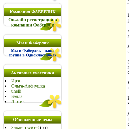
Компания ФАБЕРЛИК
Он-лайн регистрация в
компании Фаберлик
Мы и Фаберлик
Мы и Фаберлик - наша
группа в Одноклассниках
Активные участники
Ирэна
Ольга-Алёнушка
unelli
Бэлла
Лютик
Обновленные темы
Здравствуйте!
(55)