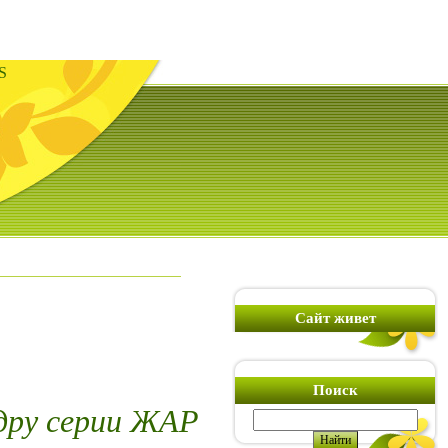
S
Сайт живет
Поиск
дру серии ЖАР