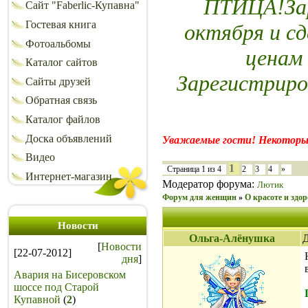
ПТИЦА!Зар
Сайт "Faberlic-Купавна"
Гостевая книга
октября и сд
Фотоальбомы
ценам
Каталог сайтов
Зарегистриро
Сайты друзей
Обратная связь
Каталог файлов
Доска объявлений
Уважаемые гости! Некоторы
Видео
1
Страница
1
из
4
2
3
4
»
Интернет-магазин
Модератор форума:
Лютик
Форум для женщин
»
О красоте и здор
Новости
Ольга-Алёнушка
Д
[
Новости
[22-07-2012]
дня
]
Авария на Бисеровском
шоссе под Старой
Купавной
(
2
)