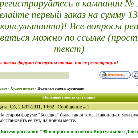
егистрируйтесь в кампании № 14
елайте первый заказ на сумму 13
 консультанта)! Все вопросы ре
ваться можно по ссылке (прост
текст)
е темы форума доступны только после регистрации!
овье
»
Худеем вместе
»
Полезные советы худеющим
Полезные советы худеющим
ата: Сб, 23-07-2011, 19:02 | Сообщение #
1
На старом форуме "Беседка" была такая тема. Наконец-то мои ру
восстановить её тут, на новом месте.
Письмо рассылки "99 вопросов и ответов Виртуального Докто