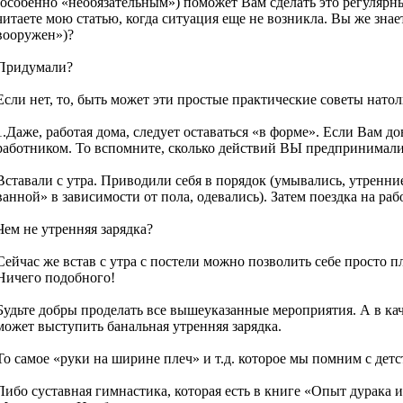
(особенно «необязательным») поможет Вам сделать это регулярн
читаете мою статью, когда ситуация еще не возникла. Вы же знае
вооружен»)?
Придумали?
Если нет, то, быть может эти простые практические советы нато
1.Даже, работая дома, следует оставаться «в форме». Если Вам д
работником. То вспомните, сколько действий ВЫ предпринимал
Вставали с утра. Приводили себя в порядок (умывались, утренн
ванной» в зависимости от пола, одевались). Затем поездка на рабо
Чем не утренняя зарядка?
Сейчас же встав с утра с постели можно позволить себе просто п
Ничего подобного!
Будьте добры проделать все вышеуказанные мероприятия. А в кач
может выступить банальная утренняя зарядка.
То самое «руки на ширине плеч» и т.д. которое мы помним с детс
Либо суставная гимнастика, которая есть в книге «Опыт дурака и