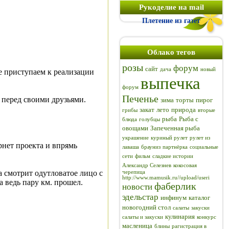
Рукоделие на mail
Плетение из газет
Облако тегов
розы
форум
сайт
дача
новый
е приступаем к реализации
выпечка
форум
Печенье
 перед своими друзьями.
зима
торты
пирог
закат
лето
природа
грибы
вторые
рыба
Рыба с
блюда
голубцы
овощами
Запеченная рыба
украшение
куриный рулет
рулет из
нет проекта и впрямь
лаваша
брауниз
партнёрка
социальные
сети
фильм
сладкие истории
Александр Селезнев
кокосовая
а смотрит одутловатое лицо с
черепица
http://www.mamusik.ru//upload/useri
 ведь пару км. прошел.
фаберлик
новости
эдельстар
инфинум
каталог
новогодний стол
салаты
закуски
кулинария
салаты и закуски
конкурс
масленица
блины
рагистрация в