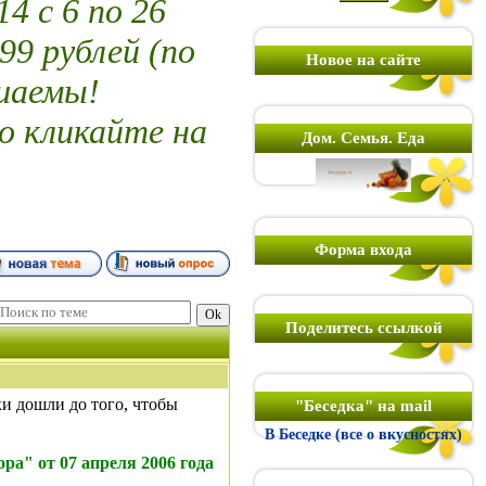
 с 6 по 26
99 рублей (по
Новое на сайте
шаемы!
о кликайте на
Дом. Семья. Еда
Форма входа
Поделитесь ссылкой
ки дошли до того, чтобы
"Беседка" на mail
В Беседке (все о вкусностях)
ра" от 07 апреля 2006 года