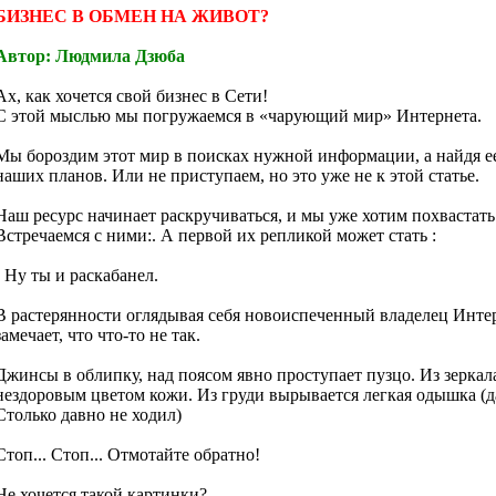
БИЗНЕС В ОБМЕН НА ЖИВОТ?
Автор: Людмила Дзюба
Ах, как хочется свой бизнес в Сети!
С этой мыслью мы погружаемся в «чарующий мир» Интернета.
Мы бороздим этот мир в поисках нужной информации, а найдя е
наших планов. Или не приступаем, но это уже не к этой статье.
Наш ресурс начинает раскручиваться, и мы уже хотим похвастать
Встречаемся с ними:. А первой их репликой может стать :
- Ну ты и раскабанел.
В растерянности оглядывая себя новоиспеченный владелец Интер
замечает, что что-то не так.
Джинсы в облипку, над поясом явно проступает пузцо. Из зеркал
нездоровым цветом кожи. Из груди вырывается легкая одышка (да
Столько давно не ходил)
Стоп... Стоп... Отмотайте обратно!
Не хочется такой картинки?