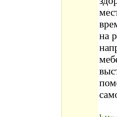
здо
мес
вре
на 
нап
меб
выс
пом
сам