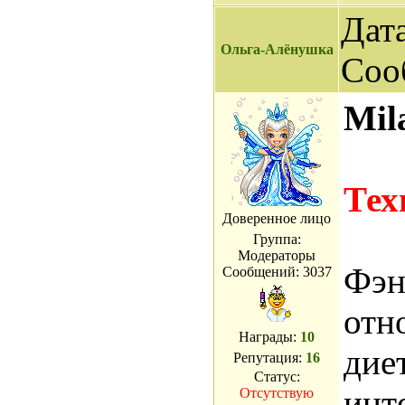
Дата
Ольга-Алёнушка
Соо
Mil
Тех
Доверенное лицо
Группа:
Модераторы
Фэн
Сообщений:
3037
отн
Награды:
10
дие
Репутация:
16
Статус:
инт
Отсутствую