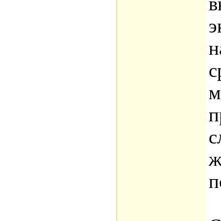
в
э
н
с
м
п
с
ж
п