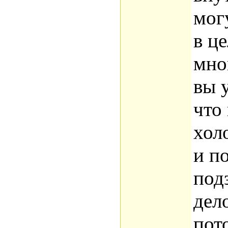
мог
в ц
мно
вы 
что
хол
и п
под
дел
пот