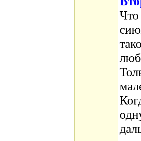
Вто
Что
сию
так
люб
Тол
мал
Ког
одн
дал