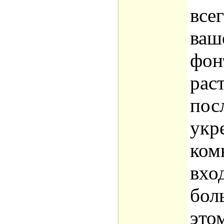
все
ваш
фон
рас
пос
укр
ком
вхо
бол
это