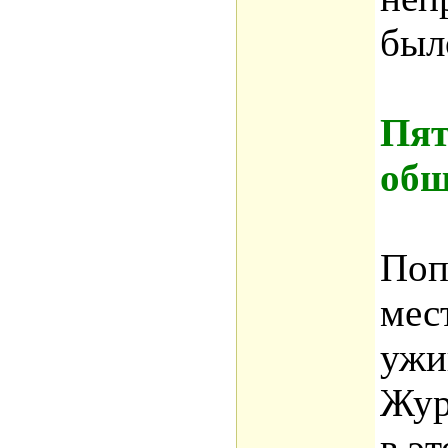
был
Пят
общ
Поп
мес
ужи
Жур
в э