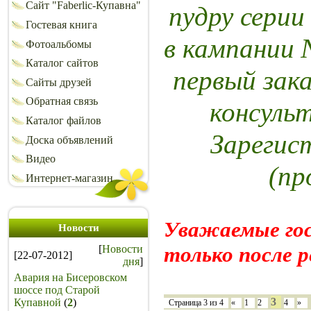
Сайт "Faberlic-Купавна"
пудру сери
Гостевая книга
в кампании 
Фотоальбомы
Каталог сайтов
первый зака
Сайты друзей
Обратная связь
консуль
Каталог файлов
Зарегис
Доска объявлений
Видео
(пр
Интернет-магазин
Уважаемые го
Новости
только после 
[
Новости
[22-07-2012]
дня
]
Авария на Бисеровском
шоссе под Старой
3
Купавной
(
2
)
Страница
3
из
4
«
1
2
4
»