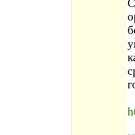
С
о
б
у
к
с
г
h