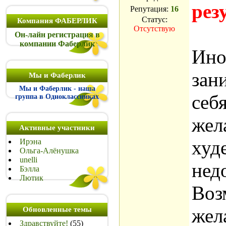
рез
Репутация:
16
Статус:
Компания ФАБЕРЛИК
Отсутствую
Он-лайн регистрация в
компании Фаберлик
Ино
зан
Мы и Фаберлик
Мы и Фаберлик - наша
себ
группа в Одноклассниках
жел
Активные участники
худ
Ирэна
Ольга-Алёнушка
unelli
нед
Бэлла
Лютик
Воз
жел
Обновленные темы
Здравствуйте!
(55)