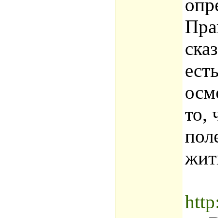
опр
Пра
сказ
ест
осм
то, 
поле
жит
http