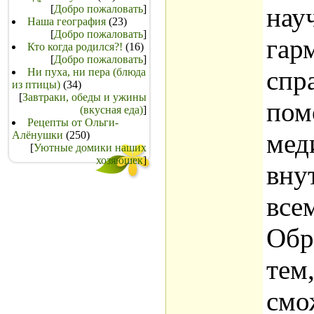
нау
[
Добро пожаловать
]
Наша география
(23)
[
Добро пожаловать
]
гар
Кто когда родился?!
(16)
[
Добро пожаловать
]
спр
Ни пуха, ни пера (блюда
из птицы)
(34)
[
Завтраки, обеды и ужины
пом
(вкусная еда)
]
Рецепты от Ольги-
мед
Алёнушки
(250)
[
Уютные домики наших
хозяюшек
]
вну
всем
Обр
тем
смо