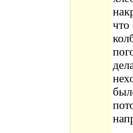
нак
что
кол
пог
дел
нех
был
пот
нап