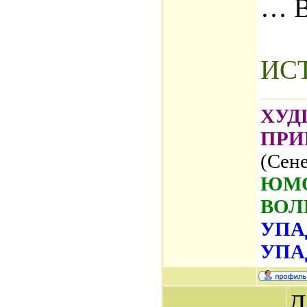
… 
ИС
ХУД
ПРИ
(Сене
ЮМО
ВОЛ
УПА
УПА
Д