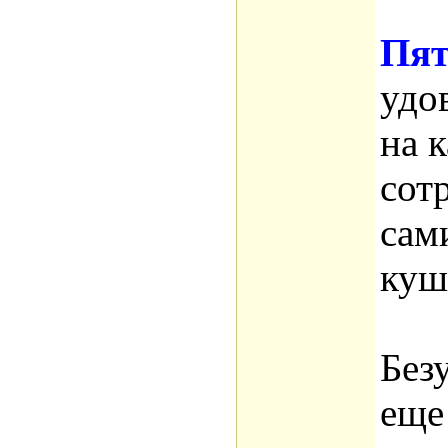
Пят
удо
на 
сот
сам
куш
Без
еще