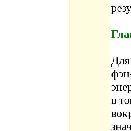
резу
Гла
Для
фэн
эне
в т
вок
зна