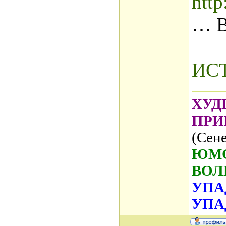
http
… 
ИС
ХУД
ПРИ
(Сене
ЮМО
ВОЛ
УПА
УПА