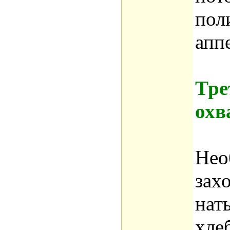
пол
апп
Тре
охв
Нео
захо
нат
хле