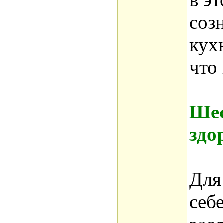
соз
кух
что
Шес
здо
Для
себ