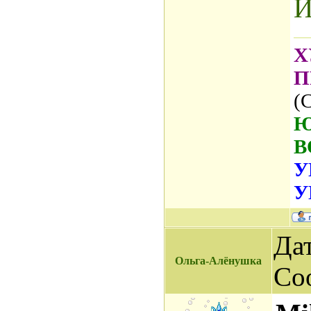
Х
П
(
Ю
В
У
У
Дат
Ольга-Алёнушка
Со