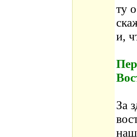
ту 
ска
и, 
Пер
Вос
За 
вос
наш