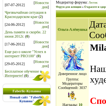
Модератор форума:
[
Новости
Лютик
[07-07-2012]
дня
]
Форум для женщин
»
О красоте и здор
Чрезвычайная ситуация в
Краснодарском крае
(
2
)
Дата
[
Новости
[24-06-2012]
дня
]
Ольга-Алёнушка
Соо
День памяти и скорби. 22
июня 2012г.
(
0
)
[
Новости
[17-06-2012]
Mil
дня
]
Еще раз о школе "Успех в
интернет PRO100"
(
0
)
[
Новости
[29-05-2012]
Наш
дня
]
Бесплатное обучение в
Доверенное лицо
Интернете!
(
0
)
худ
Группа:
Модераторы
Сообщений:
3037
Faberlic-Купавна
Новый сайт "Faberlic-
Спо
Купавна"
Награды:
10