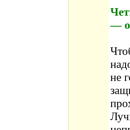
Чет
— о
Что
над
не 
защ
про
Луч
неп