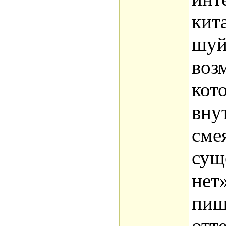
кит
шуй
воз
кот
вну
сме
сущ
нет
пищ
отт