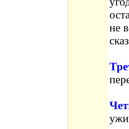
уго
ост
не 
сказ
Тре
пер
Чет
ужи