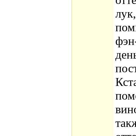
лук,
пом
фэн
ден
пос
Кста
пом
вино
так