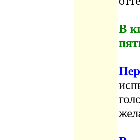
отт
В к
пят
Пер
исп
гол
жел