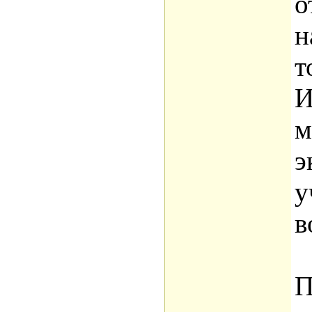
о
н
т
И
м
э
у
в
П