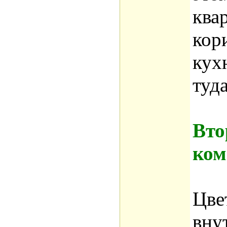
ква
кор
кух
туд
Вто
ком
Цве
вну