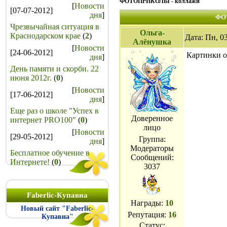
ФОТОПРИКОЛЫ - коллажи
[
Новости
[07-07-2012]
дня
]
ФО
Чрезвычайная ситуация в
Ольга-
Краснодарском крае
(
2
)
Дата: Пн, 0
Алёнушка
[
Новости
[24-06-2012]
Картинки 
дня
]
День памяти и скорби. 22
июня 2012г.
(
0
)
[
Новости
[17-06-2012]
дня
]
Еще раз о школе "Успех в
Доверенное
интернет PRO100"
(
0
)
лицо
[
Новости
[29-05-2012]
Группа:
дня
]
Модераторы
Бесплатное обучение в
Сообщений:
Интернете!
(
0
)
3037
Faberlic-Купавна
Награды:
10
Новый сайт "Faberlic-
Репутация:
16
Купавна"
Статус: