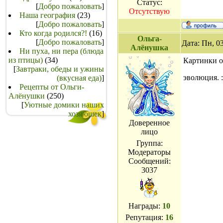
Статус:
[
Добро пожаловать
]
Отсутствую
Наша география
(23)
[
Добро пожаловать
]
Кто когда родился?!
(16)
Ольга-
[
Добро пожаловать
]
Дата: Пн, 0
Алёнушка
Ни пуха, ни пера (блюда
из птицы)
(34)
Картинки 
[
Завтраки, обеды и ужины
эволюция. 
(вкусная еда)
]
Рецепты от Ольги-
Алёнушки
(250)
[
Уютные домики наших
хозяюшек
]
Доверенное
лицо
Группа:
Модераторы
Сообщений:
3037
Награды:
10
Репутация:
16