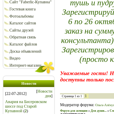
тушь и пуд
Сайт "Faberlic-Купавна"
Гостевая книга
Зарегистрируй
Фотоальбомы
6 по 26 октя
Каталог сайтов
заказ на сумм
Сайты друзей
Обратная связь
консультанта)
Каталог файлов
Зарегистриров
Доска объявлений
(просто 
Видео
Интернет-магазин
Уважаемые гости! 
доступны только пос
Новости
[
Новости
[22-07-2012]
дня
]
1
Страница
1
из
1
Авария на Бисеровском
Модератор форума:
Ольга-Алёну
шоссе под Старой
Купавной
(
2
)
Форум для женщин
»
Для души...
»
См