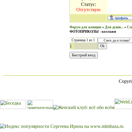
Статус:
Отсутствую
Форум для женщин
»
Для души...
»
См
ФОТОПРИКОЛЫ - коллажи
Страница
1
из
1
1
Copyr