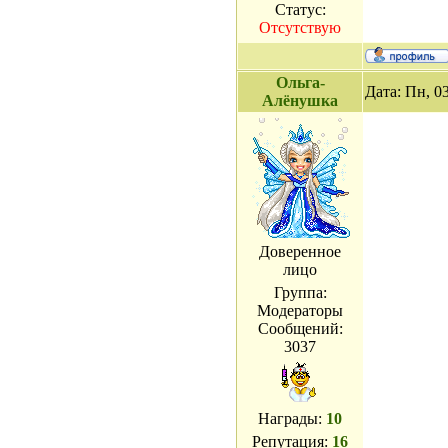
Статус:
Отсутствую
Ольга-
Дата: Пн, 0
Алёнушка
Доверенное
лицо
Группа:
Модераторы
Сообщений:
3037
Награды:
10
Репутация:
16