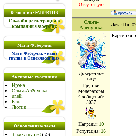
Отсутствую
Компания ФАБЕРЛИК
Он-лайн регистрация в
Ольга-
Дата: Пн, 0
компании Фаберлик
Алёнушка
Картинки 
Мы и Фаберлик
Мы и Фаберлик - наша
группа в Одноклассниках
Доверенное
Активные участники
лицо
Ирэна
Группа:
Ольга-Алёнушка
Модераторы
unelli
Сообщений:
Бэлла
3037
Лютик
Награды:
10
Обновленные темы
Репутация:
16
Здравствуйте!
(55)