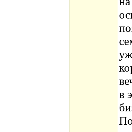
на
ос
по
се
уж
ко
ве
в 
би
По