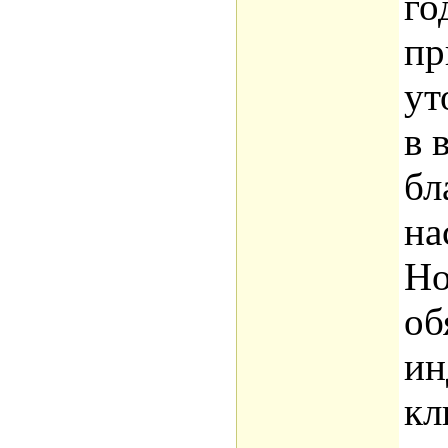
го
пр
ут
в 
бл
на
Но
об
ин
кл