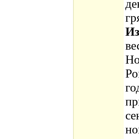
де
гр
Из
ве
Но
Ро
го
пр
се
но