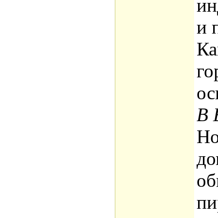
ин
и 
Ка
го
ос
В 
Но
до
об
пи