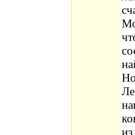
сч
Мо
чт
со
на
Но
Ле
на
ко
из