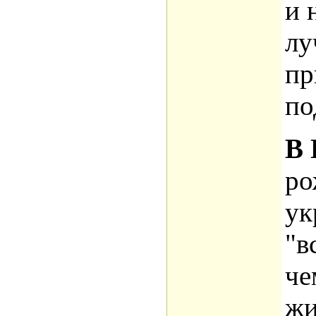
и 
лу
пр
по
В 
ро
ук
"в
че
жи