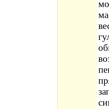
мо
ма
ве
гу
об
во
пе
пр
за
си