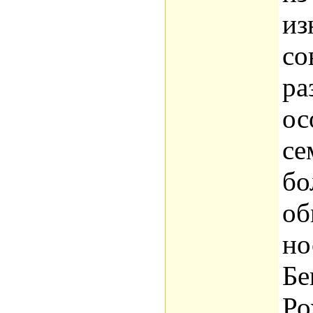
из
со
ра
ос
се
бо
об
но
Бе
Ро