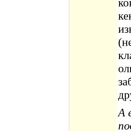
ко
ке
из
(н
кл
ол
за
др
А 
по