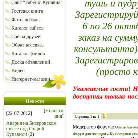
тушь и пуд
Сайт "Faberlic-Купавна"
Гостевая книга
Зарегистрируй
Фотоальбомы
6 по 26 октя
Каталог сайтов
заказ на сумм
Сайты друзей
Обратная связь
консультанта)
Каталог файлов
Зарегистриров
Доска объявлений
(просто 
Видео
Интернет-магазин
Уважаемые гости! 
доступны только пос
Новости
[
Новости
[22-07-2012]
дня
]
1
Страница
1
из
1
Авария на Бисеровском
Модератор форума:
Ольга-Алёну
шоссе под Старой
Купавной
(
2
)
Форум для женщин
»
Кулинарная ака