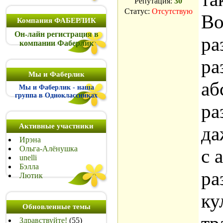
Репутация:
30
Статус:
Отсутствую
Во
Компания ФАБЕРЛИК
Он-лайн регистрация в
ра
компании Фаберлик
ра
Мы и Фаберлик
аб
Мы и Фаберлик - наша
группа в Одноклассниках
ра
Активные участники
да
Ирэна
Ольга-Алёнушка
с 
unelli
Бэлла
ра
Лютик
ку
Обновленные темы
Здравствуйте!
(55)