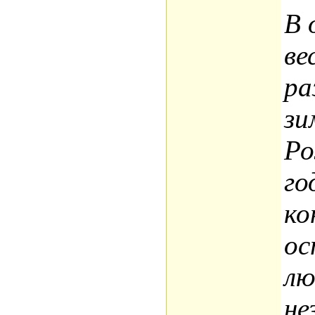
В 
ве
ра
зи
Ро
го
ко
ос
лю
не