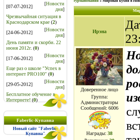
гурманомания
»
Мировая кухня в Нов
[
Новости
[07-07-2012]
дня
]
Мир
Чрезвычайная ситуация в
Да
Краснодарском крае
(
2
)
[
Новости
Ирэна
[24-06-2012]
23
дня
]
День памяти и скорби. 22
июня 2012г.
(
0
)
Но
[
Новости
[17-06-2012]
дня
]
до
Еще раз о школе "Успех в
интернет PRO100"
(
0
)
ро
[
Новости
[29-05-2012]
дня
]
Доверенное лицо
и
Бесплатное обучение в
Группа:
Интернете!
(
0
)
Администраторы
сл
Сообщений:
6006
Faberlic-Купавна
вс
Новый сайт "Faberlic-
Награды:
38
Купавна"
та