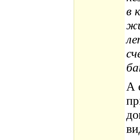
в 
жи
ле
сч
ба
А 
пр
до
ви