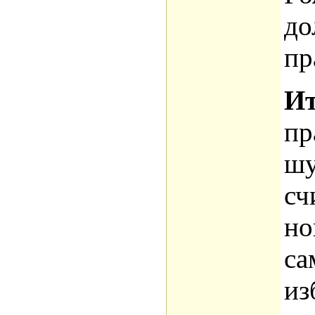
до
пр
И
пр
шу
сч
но
са
из