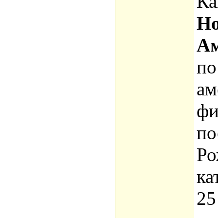
Ка
Но
А
по
ам
фи
по
Ро
ка
25