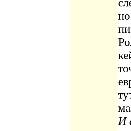
сл
но
пи
Ро
ке
то
ев
ту
ма
И 