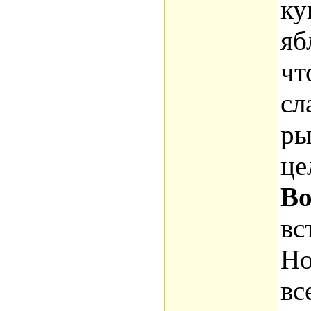
ку
яб
чт
сл
ры
це
В
вс
Но
вс