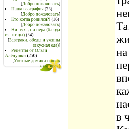
тр
[
Добро пожаловать
]
Наша география
(23)
не
[
Добро пожаловать
]
Кто когда родился?!
(16)
Та
[
Добро пожаловать
]
Ни пуха, ни пера (блюда
из птицы)
(34)
жи
[
Завтраки, обеды и ужины
(вкусная еда)
]
на
Рецепты от Ольги-
Алёнушки
(250)
[
Уютные домики наших
пе
хозяюшек
]
вп
ка
на
в 