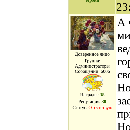
Ирэна
23
А 
ми
ве
Доверенное лицо
го
Группа:
Администраторы
св
Сообщений:
6006
Но
Награды:
38
за
Репутация:
30
Статус:
Отсутствую
пр
Но