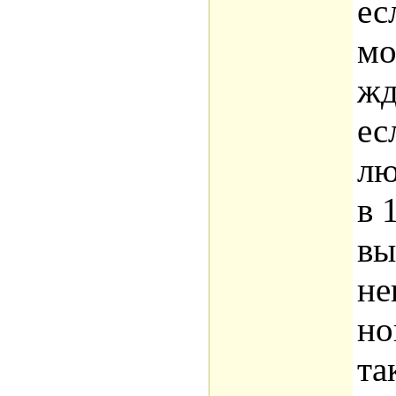
ес
мо
жд
ес
лю
в 
вы
не
но
та