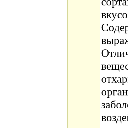
сорта
вкусо
Соде
выра
Отли
вещес
отхар
орган
забол
возде