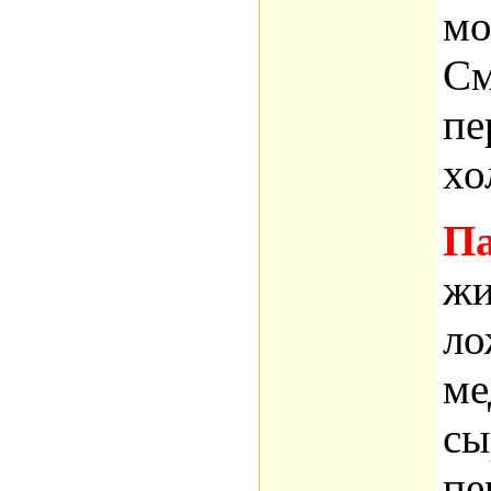
мо
См
пе
хо
Па
жи
ло
ме
сы
пе