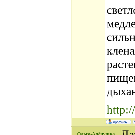
светл
медле
сильн
клена
расте
пищев
дыха
http:
Да
Ольга-Алёнушка