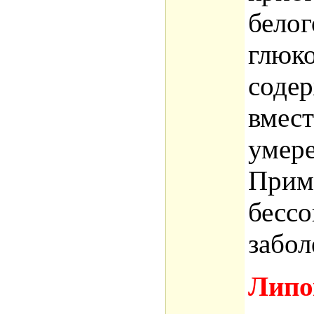
белог
глюко
соде
вмест
умер
Приме
бессо
забол
Липо