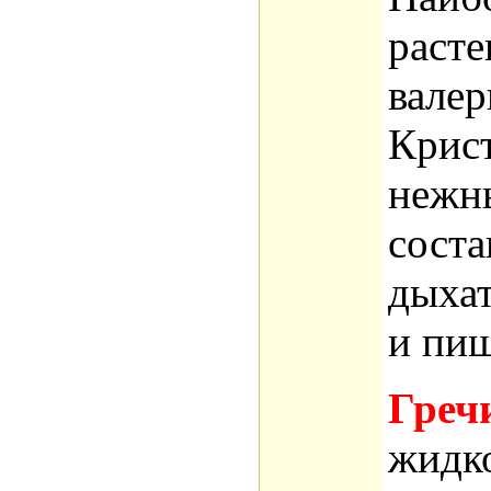
расте
валер
Крист
нежны
соста
дыхат
и пищ
Греч
жидко