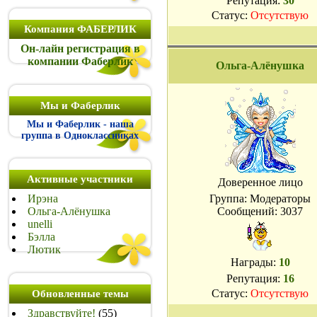
Репутация:
30
Статус:
Отсутствую
Компания ФАБЕРЛИК
Он-лайн регистрация в
компании Фаберлик
Ольга-Алёнушка
Мы и Фаберлик
Мы и Фаберлик - наша
группа в Одноклассниках
Активные участники
Доверенное лицо
Ирэна
Группа: Модераторы
Ольга-Алёнушка
Сообщений:
3037
unelli
Бэлла
Лютик
Награды:
10
Репутация:
16
Статус:
Отсутствую
Обновленные темы
Здравствуйте!
(55)