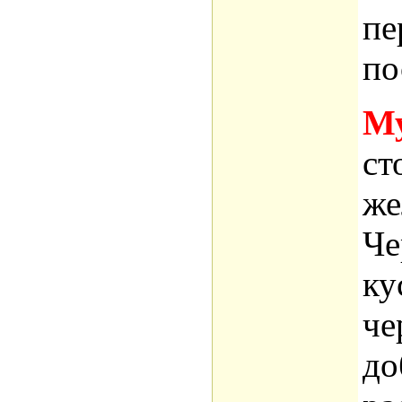
пе
по
Му
ст
же
Че
ку
че
до