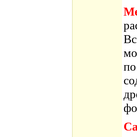
М
ра
Вс
мо
по
со
др
фо
Са