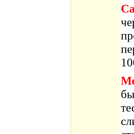
Са
че
пр
пе
10
Ме
бы
те
сл