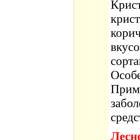
Крист
крист
корич
вкусо
сорта
Особе
Приме
забол
средс
Лесн