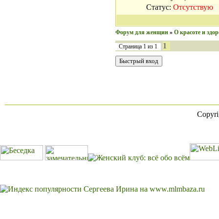
Статус:
Отсутствую
Форум для женщин
»
О красоте и здор
1
Страница
1
из
1
Copyr