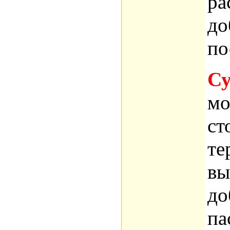
ра
до
по
Су
мо
ст
те
вы
до
па