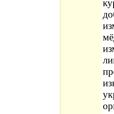
ку
до
из
мё
из
ли
пр
из
ук
ор