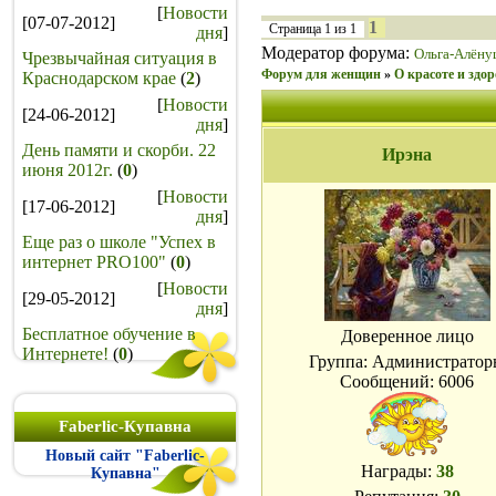
[
Новости
[07-07-2012]
1
Страница
1
из
1
дня
]
Модератор форума:
Ольга-Алёну
Чрезвычайная ситуация в
Форум для женщин
»
О красоте и здор
Краснодарском крае
(
2
)
[
Новости
[24-06-2012]
дня
]
День памяти и скорби. 22
Ирэна
июня 2012г.
(
0
)
[
Новости
[17-06-2012]
дня
]
Еще раз о школе "Успех в
интернет PRO100"
(
0
)
[
Новости
[29-05-2012]
дня
]
Бесплатное обучение в
Доверенное лицо
Интернете!
(
0
)
Группа: Администратор
Сообщений:
6006
Faberlic-Купавна
Новый сайт "Faberlic-
Награды:
38
Купавна"