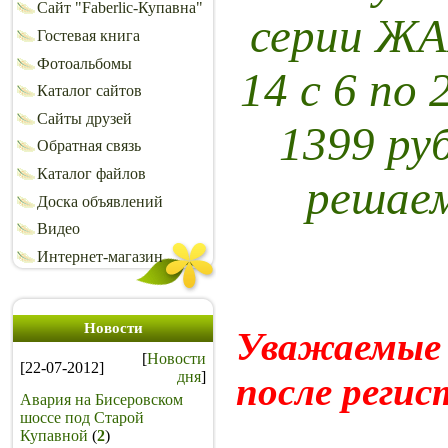
Сайт "Faberlic-Купавна"
серии ЖА
Гостевая книга
Фотоальбомы
14 с 6 по
Каталог сайтов
Сайты друзей
1399 ру
Обратная связь
Каталог файлов
решаем
Доска объявлений
Видео
Интернет-магазин
Новости
Уважаемые 
[
Новости
[22-07-2012]
дня
]
после реги
Авария на Бисеровском
шоссе под Старой
Купавной
(
2
)