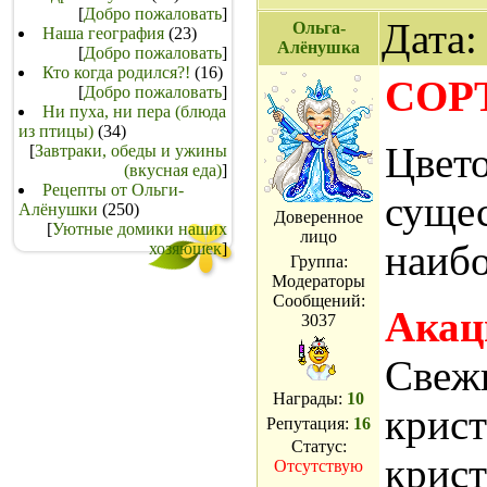
[
Добро пожаловать
]
Дата:
Ольга-
Наша география
(23)
Алёнушка
[
Добро пожаловать
]
Кто когда родился?!
(16)
СОР
[
Добро пожаловать
]
Ни пуха, ни пера (блюда
из птицы)
(34)
Цвето
[
Завтраки, обеды и ужины
(вкусная еда)
]
Рецепты от Ольги-
сущес
Алёнушки
(250)
Доверенное
[
Уютные домики наших
лицо
наибо
хозяюшек
]
Группа:
Модераторы
Сообщений:
Акац
3037
Свежи
Награды:
10
крист
Репутация:
16
Статус:
крист
Отсутствую