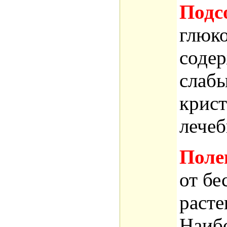
Подс
глюко
содер
слабы
крис
лече
Поле
от бе
расте
Наибо