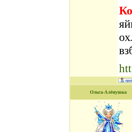
Ко
яй
ох
вз
ht
Ольга-Алёнушка