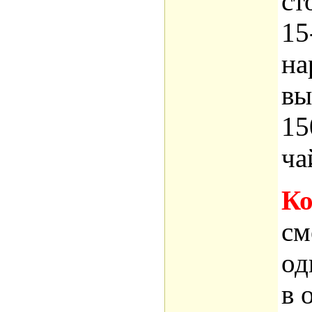
ст
15
на
вы
15
ча
Ко
см
од
в 