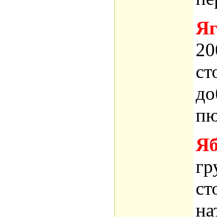
Яг
20
ст
до
пю
Яб
гр
ст
на