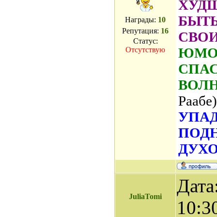
ХУДШ
БЫТ
Награды:
10
Репутация:
16
СВО
Статус:
ЮМОР
Отсутствую
СПАС
ВОЛ
Раабе)
УПАД
ПОД
ДУХО
Дата
JuliaTomi
10:3