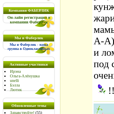
кунж
Компания ФАБЕРЛИК
жари
Он-лайн регистрация в
компании Фаберлик
мамы
А-А)
Мы и Фаберлик
Мы и Фаберлик - наша
группа в Одноклассниках
и ло
под 
Активные участники
Ирэна
очен
Ольга-Алёнушка
unelli
Бэлла
!!
Лютик
Обновленные темы
Здравствуйте!
(55)