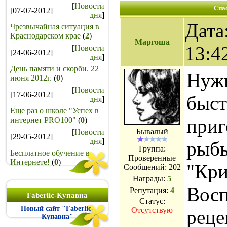
[
Новости
Спас
[07-07-2012]
дня
]
Дата
Чрезвычайная ситуация в
Краснодарском крае
(
2
)
Маргоша
13:4
[
Новости
[24-06-2012]
дня
]
День памяти и скорби. 22
Нужн
июня 2012г.
(
0
)
[
Новости
[17-06-2012]
быст
дня
]
Еще раз о школе "Успех в
приг
интернет PRO100"
(
0
)
Бывалый
[
Новости
[29-05-2012]
дня
]
рыбы
Группа:
Бесплатное обучение в
Проверенные
Интернете!
(
0
)
"Кри
Сообщений:
202
Награды:
5
Восп
Репутация:
4
Faberlic-Купавна
Статус:
Новый сайт "Faberlic-
Отсутствую
реце
Купавна"