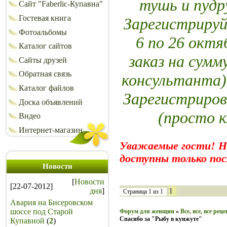
тушь и пуд
Сайт "Faberlic-Купавна"
Гостевая книга
Зарегистрируй
Фотоальбомы
6 по 26 октя
Каталог сайтов
заказ на сумм
Сайты друзей
Обратная связь
консультанта)
Каталог файлов
Зарегистриров
Доска объявлений
(просто 
Видео
Интернет-магазин
Уважаемые гости! 
доступны только пос
Новости
[
Новости
[22-07-2012]
дня
]
1
Страница
1
из
1
Авария на Бисеровском
шоссе под Старой
Форум для женщин
»
Все, все, все рец
Спасибо за "Рыбу в кунжуте"
Купавной
(
2
)