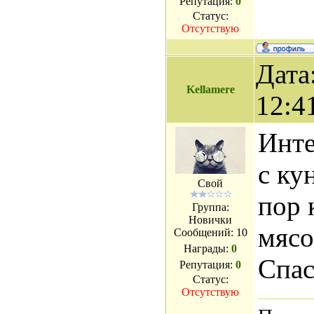
Репутация:
0
Статус:
Отсутствую
Дата
Kellamere
12:4
Инте
с ку
Свой
пор 
Группа:
Новички
мясо
Сообщений:
10
Награды:
0
Спас
Репутация:
0
Статус:
Отсутствую