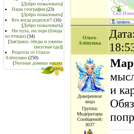
[
Добро пожаловать
]
Наша география
(23)
[
Добро пожаловать
]
Кто когда родился?!
(16)
[
Добро пожаловать
]
Дата
Ни пуха, ни пера (блюда
из птицы)
(34)
Ольга-
[
Завтраки, обеды и ужины
Алёнушка
18:5
(вкусная еда)
]
Рецепты от Ольги-
Алёнушки
(250)
Мар
[
Уютные домики наших
хозяюшек
]
мысл
и ка
Доверенное
Обяз
лицо
Группа:
попр
Модераторы
Сообщений:
3037