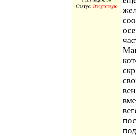
еще
Статус:
Отсутствую
жел
соо
осе
час
Mam
кот
скр
св
вен
вме
вег
пос
под