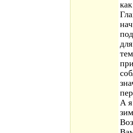
как
Гла
нач
под
для
те
при
соб
зна
пер
А я
зим
Воз
Вам