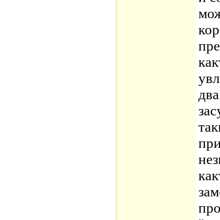
мож
кор
пре
как
увл
два
зас
так
при
нез
как
зам
про