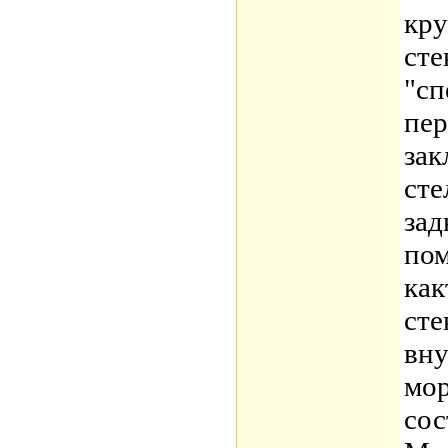
кру
сте
"сп
пер
зак
сте
зад
по
как
сте
вну
мо
сос