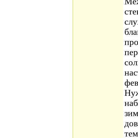
Меж
сте
слу
бла
про
пер
сол
нас
фев
Нуж
наб
зи
дов
тем