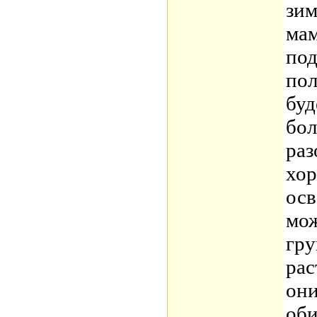
зи
ма
под
пол
буд
бол
раз
хор
осв
мож
гру
рас
они
оби