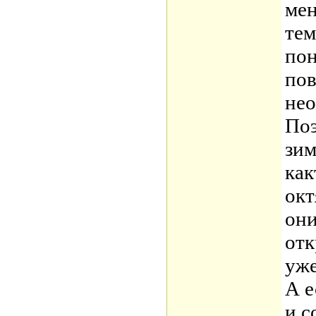
мен
тем
пон
пов
нео
Поэ
зи
как
окт
они
отк
уже
А е
и с