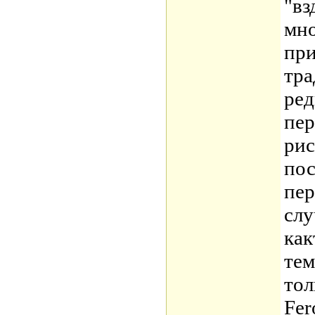
"вз
мн
при
тра
ред
пер
рис
пос
пер
слу
как
тем
тол
Fer