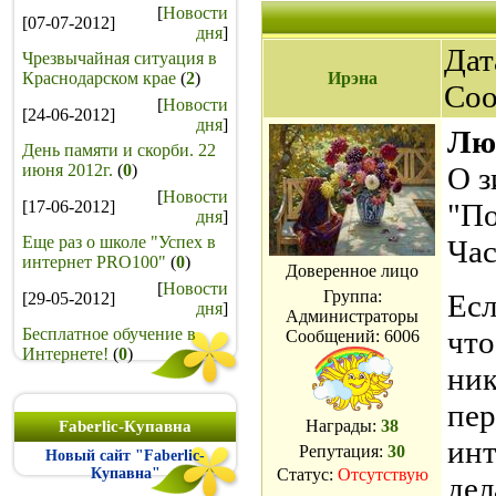
[
Новости
[07-07-2012]
дня
]
Дат
Чрезвычайная ситуация в
Краснодарском крае
(
2
)
Ирэна
Со
[
Новости
[24-06-2012]
дня
]
Лю
День памяти и скорби. 22
июня 2012г.
(
0
)
О з
[
Новости
[17-06-2012]
"По
дня
]
Еще раз о школе "Успех в
Час
интернет PRO100"
(
0
)
Доверенное лицо
[
Новости
Группа:
Есл
[29-05-2012]
дня
]
Администраторы
Бесплатное обучение в
что
Сообщений:
6006
Интернете!
(
0
)
ник
пер
Награды:
38
Faberlic-Купавна
инт
Репутация:
30
Новый сайт "Faberlic-
Купавна"
Статус:
Отсутствую
дел