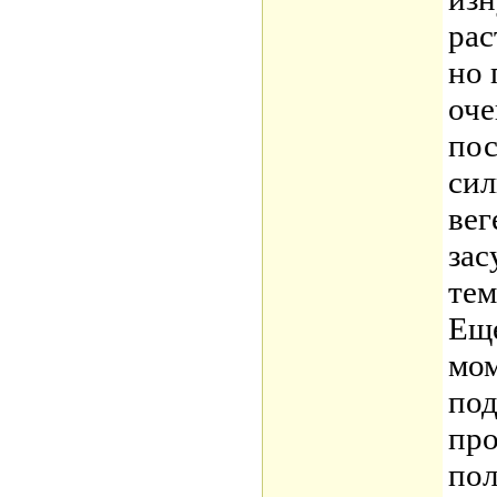
рас
но 
оче
пос
сил
вег
зас
тем
Ещ
мом
под
про
пол