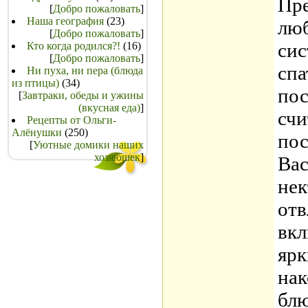
Пре
[
Добро пожаловать
]
Наша география
(23)
люб
[
Добро пожаловать
]
сис
Кто когда родился?!
(16)
[
Добро пожаловать
]
спа
Ни пуха, ни пера (блюда
из птицы)
(34)
пос
[
Завтраки, обеды и ужины
(вкусная еда)
]
счи
Рецепты от Ольги-
Алёнушки
(250)
пос
[
Уютные домики наших
хозяюшек
]
Вас
нек
отв
вкл
ярк
на
блю