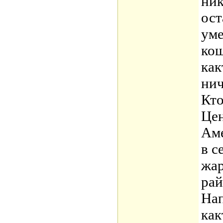
ник
ост
уме
кош
как
нич
Кто
Це
Аме
в с
жар
рай
Нап
как