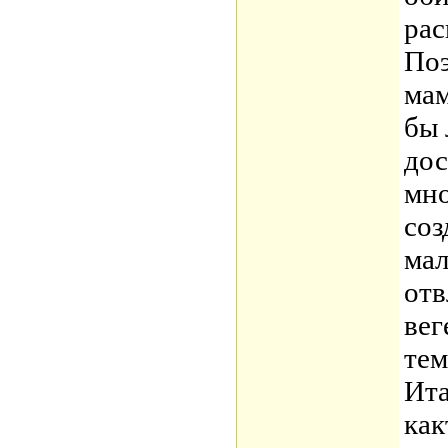
рас
Поэ
мам
бы 
дос
мно
соз
мал
отв
вег
тем
Ита
как