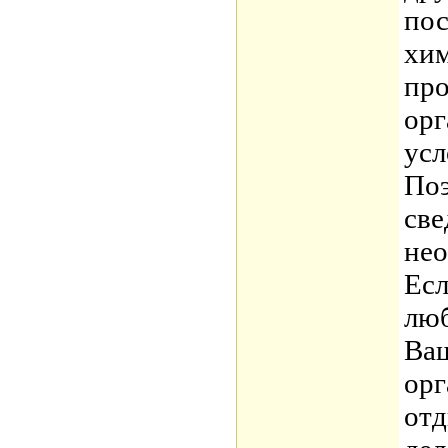
пос
хим
про
орг
усл
Поэ
све
нео
Есл
люб
Ваш
орг
отд