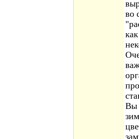
выр
во 
"ра
как
нек
Оче
важ
орг
про
ста
Вы 
зим
цве
за