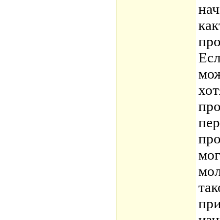
нач
как
про
Есл
мож
хот
про
пер
про
мог
мол
так
при
изн