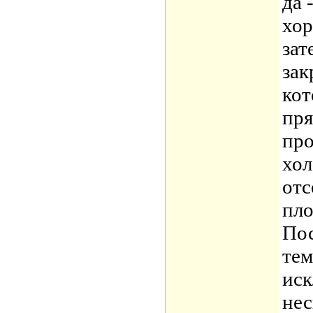
да 
хор
зат
зак
кот
пря
про
хол
отс
пло
Пос
тем
иск
нес