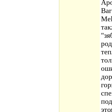
Apo
Bar
Mel
так
"зя
род
теп
тол
оши
дор
гор
спе
под
это