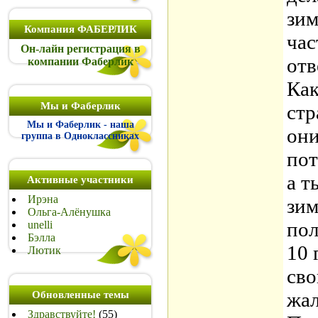
зим
Компания ФАБЕРЛИК
час
Он-лайн регистрация в
отв
компании Фаберлик
Как
Мы и Фаберлик
стр
Мы и Фаберлик - наша
они
группа в Одноклассниках
пот
а т
Активные участники
Ирэна
зим
Ольга-Алёнушка
пол
unelli
Бэлла
10 
Лютик
сво
жал
Обновленные темы
Здравствуйте!
(55)