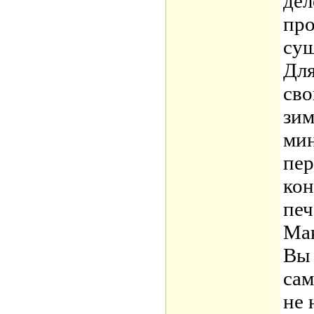
дел
про
сущ
Для
сво
зим
мин
пе
кон
печ
Ма
Вы 
сам
не 