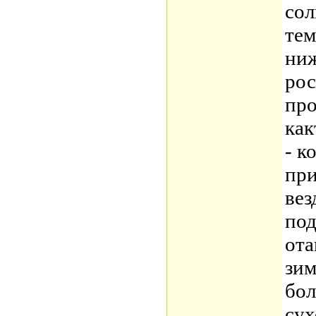
сол
тем
ниж
рос
про
как
- к
при
вез
по
ота
зим
бол
сух