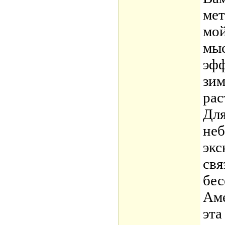
мет
мой
мыс
эфф
зим
рас
Для
неб
экс
свя
бес
Аме
эта