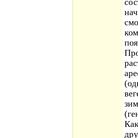
сос
нач
см
ком
поя
Про
рас
аре
(од
вег
зим
(ге
Как
дру