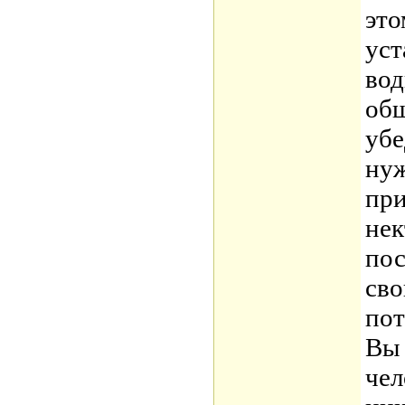
это
уст
вод
общ
убе
нуж
при
нек
пос
сво
пот
Вы 
чел