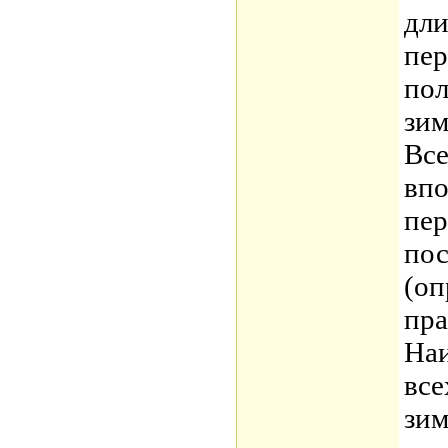
дли
пер
пол
зим
Все
впо
пер
пос
(оп
пра
Наи
все
зим