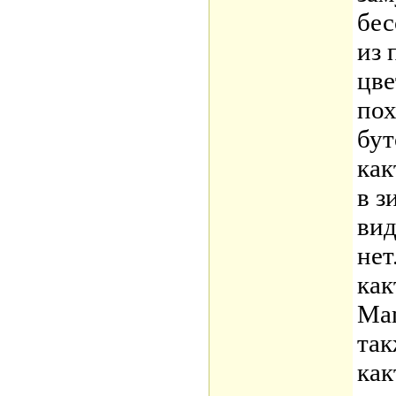
бес
из 
цве
пох
бут
как
в з
вид
нет
как
Mam
так
как