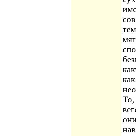
име
сов
тем
мяг
спо
без
как
как
нео
То,
вег
они
нав