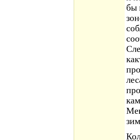
бы 
зон
со
соо
Сле
как
пр
лес
про
кам
Мек
зим
Кол