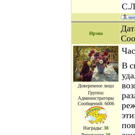
С.Л
Дат
Ирэна
Со
Час
В с
уда
воз
Доверенное лицо
Группа:
ра
Администраторы
реж
Сообщений:
6006
эти
пов
Награды:
38
Репутация:
30