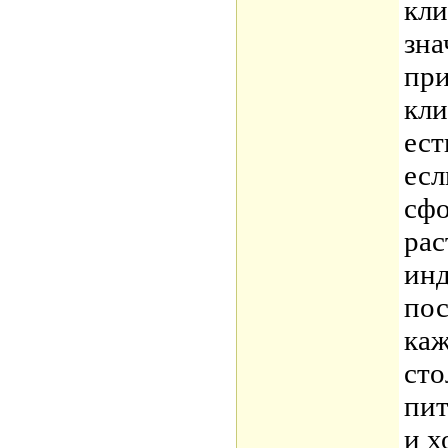
кли
зна
при
кли
ест
есл
сф
рас
инд
пос
каж
сто
пит
и х