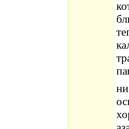
ко
бл
те
ка
тр
па
ни
ос
хо
аз