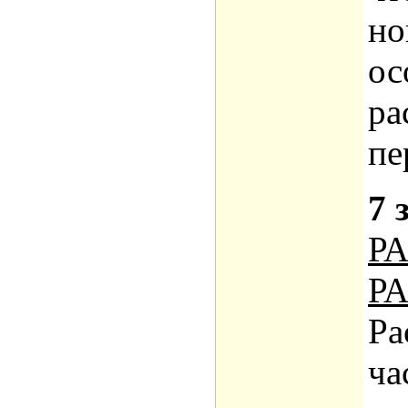
но
ос
ра
пе
7 
Р
Р
Ра
ча