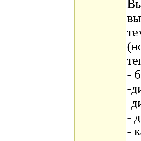
Вы
вы
те
(н
те
- 
-д
-д
- 
- 