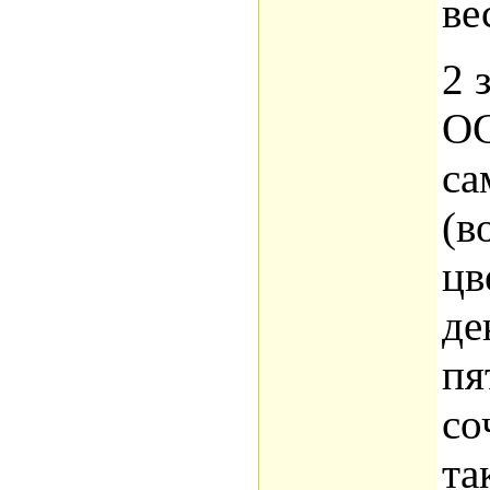
ве
2 
О
са
(в
цв
де
пя
со
та