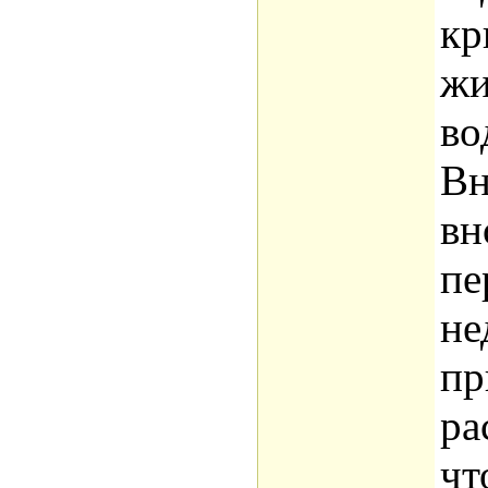
кр
жи
во
Вн
вн
пе
не
пр
ра
чт