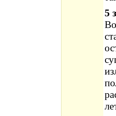
5 
Во
ст
ос
су
из
по
ра
ле