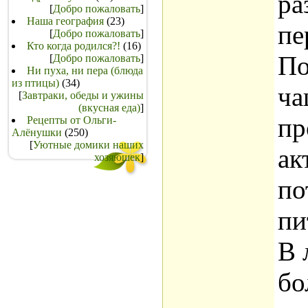
ра
[
Добро пожаловать
]
Наша география
(23)
пе
[
Добро пожаловать
]
Кто когда родился?!
(16)
По
[
Добро пожаловать
]
Ни пуха, ни пера (блюда
из птицы)
(34)
ча
[
Завтраки, обеды и ужины
(вкусная еда)
]
пр
Рецепты от Ольги-
Алёнушки
(250)
[
Уютные домики наших
ак
хозяюшек
]
по
пи
В 
бо