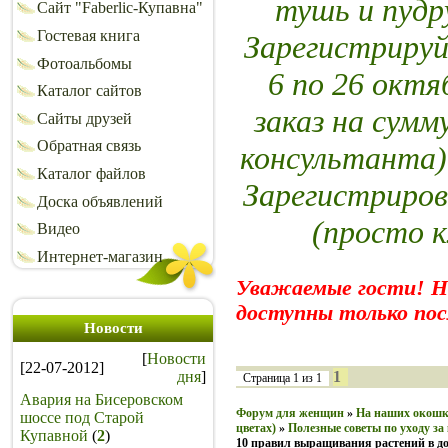
тушь и пуд
Сайт "Faberlic-Купавна"
Гостевая книга
Зарегистрируй
Фотоальбомы
6 по 26 октя
Каталог сайтов
заказ на сумм
Сайты друзей
Обратная связь
консультанта)
Каталог файлов
Зарегистриров
Доска объявлений
(просто 
Видео
Интернет-магазин
Уважаемые гости! 
доступны только пос
Новости
[
Новости
[22-07-2012]
дня
]
1
Страница
1
из
1
Авария на Бисеровском
Форум для женщин
»
На наших окошка
шоссе под Старой
цветах)
»
Полезные советы по уходу з
Купавной
(
2
)
10 правил выращивания растений в д