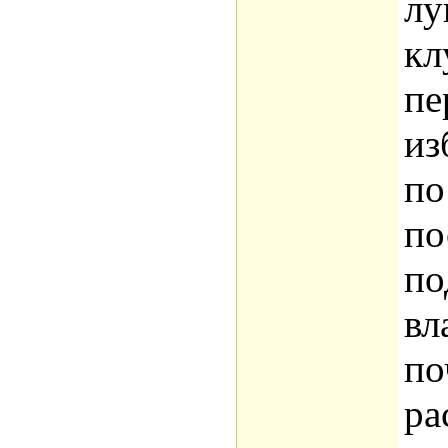
лу
кл
пе
из
по
по
по
вл
по
ра