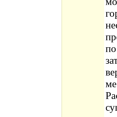
мо
го
не
пр
по
за
ве
ме
Ра
су