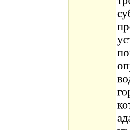
тр
су
пр
ус
по
оп
во
го
ко
ад