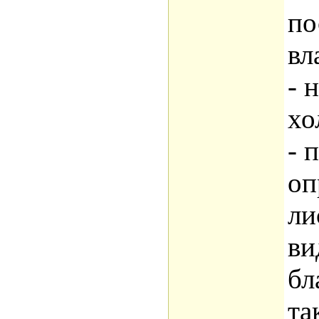
по
вл
- 
хо
- 
оп
ли
ви
бл
та