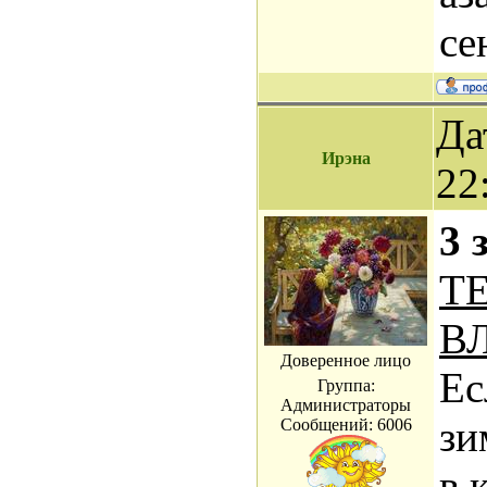
се
Да
Ирэна
22
3 
Т
В
Доверенное лицо
Ес
Группа:
Администраторы
зи
Сообщений:
6006
в 