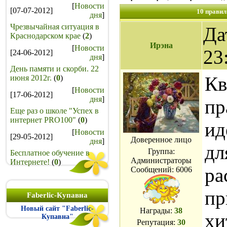
[
Новости
[07-07-2012]
10 правил
дня
]
Чрезвычайная ситуация в
Да
Краснодарском крае
(
2
)
Ирэна
[
Новости
23
[24-06-2012]
дня
]
День памяти и скорби. 22
Кв
июня 2012г.
(
0
)
[
Новости
[17-06-2012]
дня
]
пр
Еще раз о школе "Успех в
интернет PRO100"
(
0
)
ид
[
Новости
[29-05-2012]
Доверенное лицо
дня
]
дл
Группа:
Бесплатное обучение в
Администраторы
Интернете!
(
0
)
ра
Сообщений:
6006
пр
Faberlic-Купавна
Новый сайт "Faberlic-
Награды:
38
хи
Купавна"
Репутация:
30