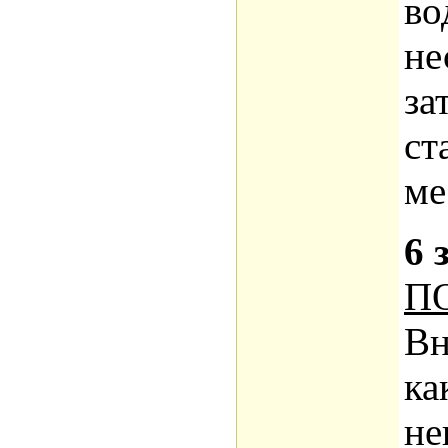
во
не
за
ст
ме
6 
П
Вн
ка
не