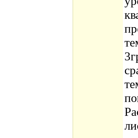
ур
кв
пр
те
3г
ср
те
по
Ра
ли