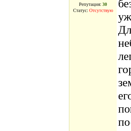
бе
Репутация:
30
Статус:
Отсутствую
уж
Дл
не
ле
го
зе
ег
по
по