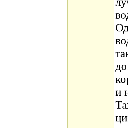
лу
во
Од
во
та
до
ко
и 
Та
ци