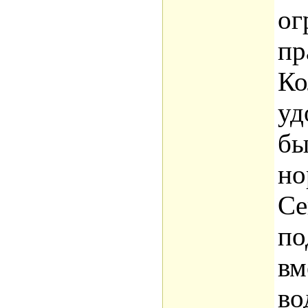
ог
пр
Ко
уд
бы
но
Се
по
вм
во