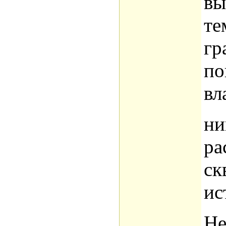
вы
те
гр
по
вл
ни
ра
ск
ис
Не