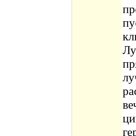
пр
пу
кл
Лу
пр
лу
ра
ве
ци
ге