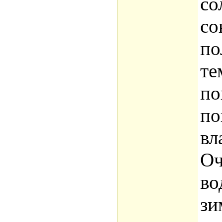
со
со
по
те
по
по
вл
Оч
во
зи