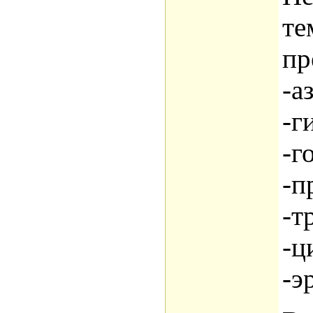
те
пр
-а
-г
-г
-п
-т
-ц
-э