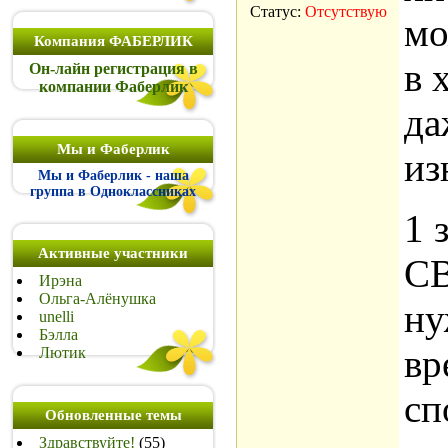
Статус:
Отсутствую
мо
Компания ФАБЕРЛИК
в 
Он-лайн регистрация в
компании Фаберлик
да
Мы и Фаберлик
из
Мы и Фаберлик - наша
группа в Одноклассниках
1 
Активные участники
С
Ирэна
Ольга-Алёнушка
ну
unelli
Бэлла
вр
Лютик
сп
Обновленные темы
Здравствуйте!
(55)