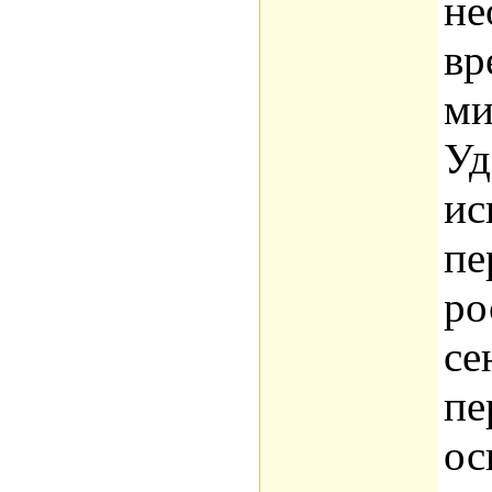
не
вр
ми
Уд
ис
пе
ро
се
пе
ос