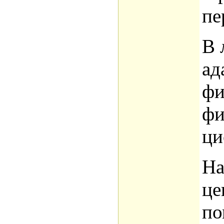
пе
В 
ад
фи
фи
ци
На
це
по