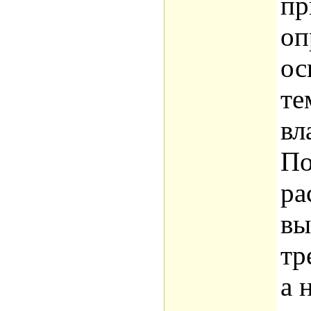
пр
оп
ос
те
вл
По
ра
вы
тр
а 