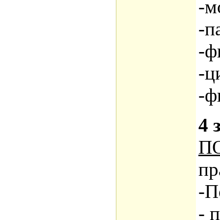
-м
-п
-ф
-ц
-ф
4 
П
пр
-П
- 