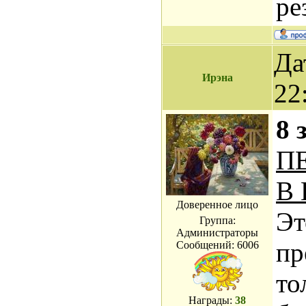
ре
Да
Ирэна
22
8 
П
В
Доверенное лицо
Эт
Группа:
Администраторы
пр
Сообщений:
6006
то
Награды:
38