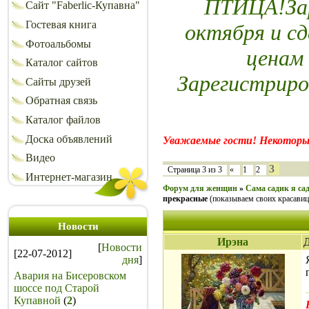
ПТИЦА!Зар
Сайт "Faberlic-Купавна"
Гостевая книга
октября и сд
Фотоальбомы
ценам
Каталог сайтов
Зарегистриро
Сайты друзей
Обратная связь
Каталог файлов
Доска объявлений
Уважаемые гости! Некоторы
Видео
3
Страница
3
из
3
«
1
2
Интернет-магазин
Форум для женщин
»
Сама садик я сад
прекрасные
(показываем своих красавиц
Новости
Ирэна
Д
[
Новости
[22-07-2012]
дня
]
Авария на Бисеровском
шоссе под Старой
Купавной
(
2
)