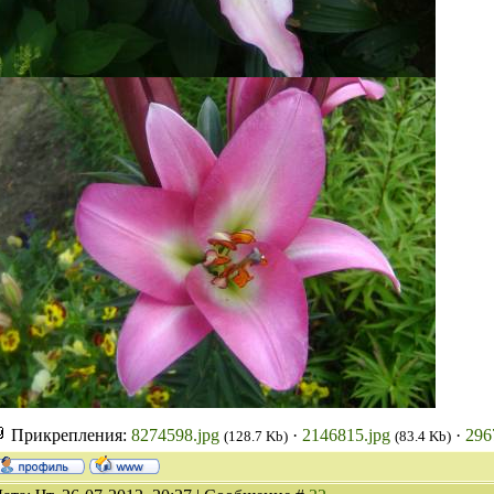
Прикрепления:
8274598.jpg
·
2146815.jpg
·
296
(128.7 Kb)
(83.4 Kb)