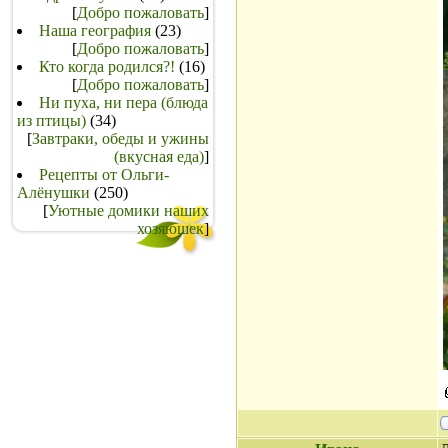
[
Добро пожаловать
]
Наша география
(23)
[
Добро пожаловать
]
Кто когда родился?!
(16)
[
Добро пожаловать
]
Ни пуха, ни пера (блюда
из птицы)
(34)
[
Завтраки, обеды и ужины
(вкусная еда)
]
Рецепты от Ольги-
Алёнушки
(250)
[
Уютные домики наших
хозяюшек
]