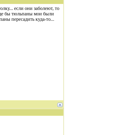
лку... если они заболеют, то
роде бы тюльпаны мои были
аны пересадить куда-то...