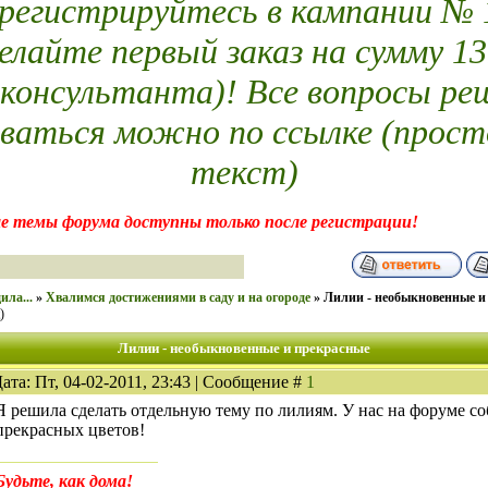
егистрируйтесь в кампании № 14
елайте первый заказ на сумму 13
 консультанта)! Все вопросы ре
ваться можно по ссылке (прост
текст)
е темы форума доступны только после регистрации!
ила...
»
Хвалимся достижениями в саду и на огороде
»
Лилии - необыкновенные и
)
Лилии - необыкновенные и прекрасные
ата: Пт, 04-02-2011, 23:43 | Сообщение #
1
Я решила сделать отдельную тему по лилиям. У нас на форуме с
прекрасных цветов!
Будьте, как дома!