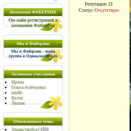
Репутация:
21
Статус:
Отсутствую
Компания ФАБЕРЛИК
Он-лайн регистрация в
компании Фаберлик
Мы и Фаберлик
Мы и Фаберлик - наша
группа в Одноклассниках
Активные участники
Ирэна
Ольга-Алёнушка
unelli
Бэлла
Лютик
Обновленные темы
Здравствуйте!
(55)