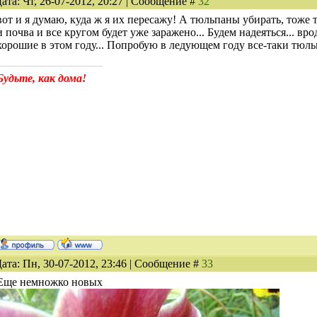
ата: Чт, 26-07-2012, 20:27 | Сообщение #
32
вот и я думаю, куда ж я их пересажу! А тюльпаны убирать, тоже то
и почва и все кругом будет уже заражено... Будем надеяться... в
хорошие в этом году... Попробую в ледующем году все-таки тюльп
Будьте, как дома!
ата: Пн, 30-07-2012, 23:46 | Сообщение #
33
Еще немножко новых