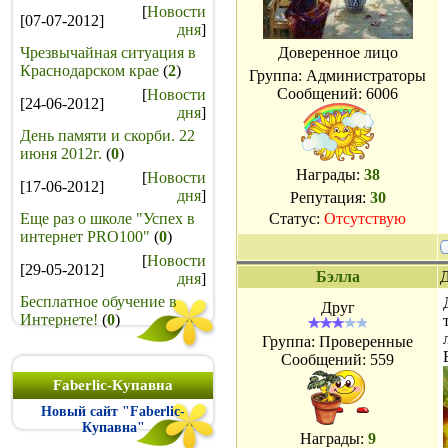
[
Новости
[07-07-2012]
дня
]
Чрезвычайная ситуация в
Доверенное лицо
Краснодарском крае
(
2
)
Группа: Администраторы
Сообщений:
6006
[
Новости
[24-06-2012]
дня
]
День памяти и скорби. 22
июня 2012г.
(
0
)
Награды:
38
[
Новости
[17-06-2012]
дня
]
Репутация:
30
Еще раз о школе "Успех в
Статус:
Отсутствую
интернет PRO100"
(
0
)
[
Новости
[29-05-2012]
Бэлла
Д
дня
]
Бесплатное обучение в
Друг
Интернете!
(
0
)
Группа: Проверенные
Сообщений:
559
Faberlic-Купавна
Новый сайт "Faberlic-
Купавна"
Награды:
9