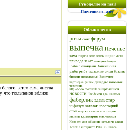
Рукоделие на mail
Плетение из газет
Облако тегов
розы
форум
сайт
выпечка
Печенье
зима
торты
пирог
лето
кекс
кексы
природа
закат
овощные блюда
Рыба с овощами
Запеченная
рыба
рыба
украшение
стихи
брауниз
бисквит шоколадный
Вконтакте
партнёрка
фильм
Депардье
кокосовая
черепица
 белого, затем сама листва
http://www.mamusik.ru//upload/useri
чу, что тюльпанов вблизи
новости
Час Земли
еда
шашлык
фаберлик
эдельстар
инфинум
каталог
новогодний
стол
закуски
салаты
новогодние
кулинария
масленица
закуски
Новости дня
общение
каталоги
школа
Успех в интернете PRO100
школа