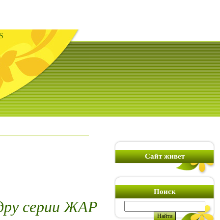
S
Сайт живет
Поиск
дру серии ЖАР