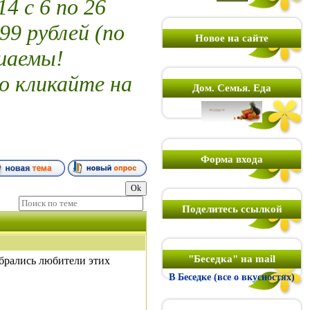
 с 6 по 26
99 рублей (по
Новое на сайте
шаемы!
о кликайте на
Дом. Семья. Еда
Форма входа
Поделитесь ссылкой
"Беседка" на mail
обрались любители этих
В Беседке (все о вкусностях)