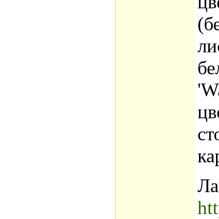
цв
(б
ли
бе
'W
цв
ст
ка
Ла
ht