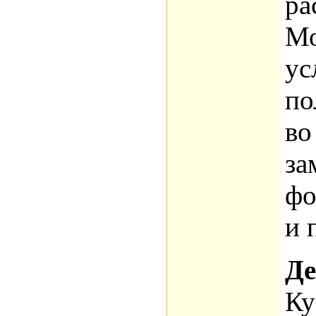
ра
Мо
ус
по
во
за
фо
и 
Де
Ку