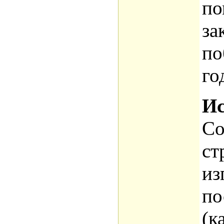
по
за
по
го
Ис
Со
ст
из
по
(к