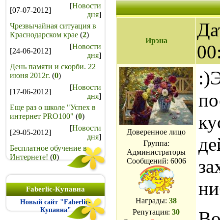
[
Новости
[07-07-2012]
дня
]
Да
Чрезвычайная ситуация в
Краснодарском крае
(
2
)
Ирэна
00
[
Новости
[24-06-2012]
дня
]
День памяти и скорби. 22
:)
июня 2012г.
(
0
)
[
Новости
[17-06-2012]
по
дня
]
Еще раз о школе "Успех в
ку
интернет PRO100"
(
0
)
[
Новости
Доверенное лицо
[29-05-2012]
дня
]
де
Группа:
Бесплатное обучение в
Администраторы
Интернете!
(
0
)
за
Сообщений:
6006
ни
Faberlic-Купавна
Награды:
38
Новый сайт "Faberlic-
Купавна"
Репутация:
30
Во