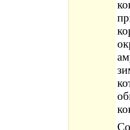
ко
пр
ко
ок
ам
зи
ко
об
ко
Со