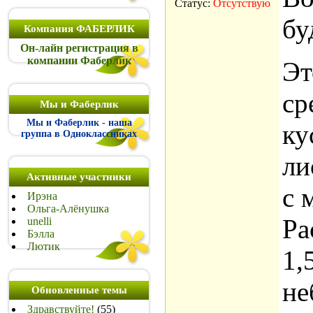
Статус:
Отсутствую
бу
Компания ФАБЕРЛИК
Он-лайн регистрация в
компании Фаберлик
Эт
ср
Мы и Фаберлик
Мы и Фаберлик - наша
ку
группа в Одноклассниках
ли
Активные участники
с 
Ирэна
Ольга-Алёнушка
Ра
unelli
Бэлла
Лютик
1,
не
Обновленные темы
Здравствуйте!
(55)