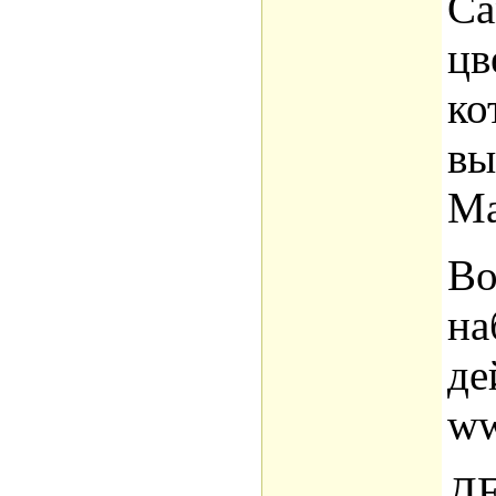
Са
цв
ко
вы
Ma
Во
на
де
ww
Д