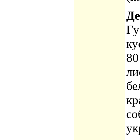
Де
Гу
ку
80
ли
бе
кр
со
ук