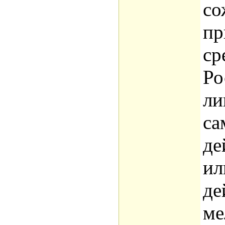
со
пр
ср
Ро
ли
са
де
ил
де
ме