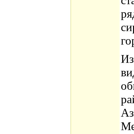
ст
ря
си
го
Из
ви
об
ра
Аз
Ме