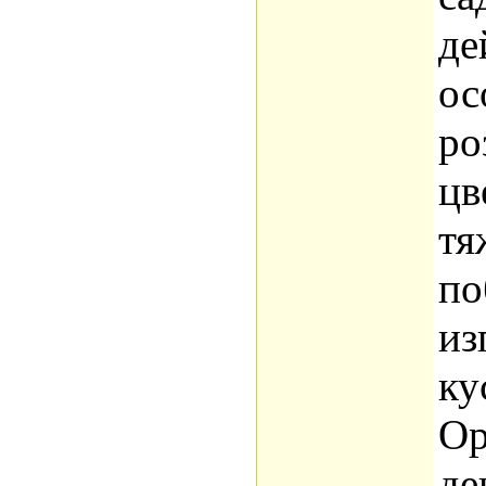
де
ос
ро
цв
тя
по
из
ку
Ор
де