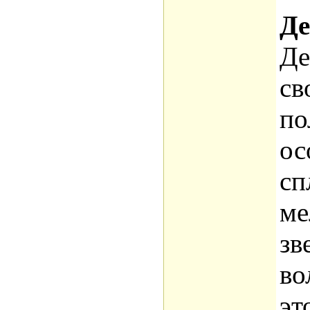
Де
Де
св
по
ос
сп
ме
зв
во
эт