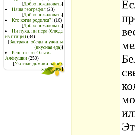
Ес
[
Добро пожаловать
]
Наша география
(23)
пр
[
Добро пожаловать
]
Кто когда родился?!
(16)
[
Добро пожаловать
]
ве
Ни пуха, ни пера (блюда
из птицы)
(34)
ме
[
Завтраки, обеды и ужины
(вкусная еда)
]
Рецепты от Ольги-
Бе
Алёнушки
(250)
[
Уютные домики наших
св
хозяюшек
]
ко
мо
ил
Эт