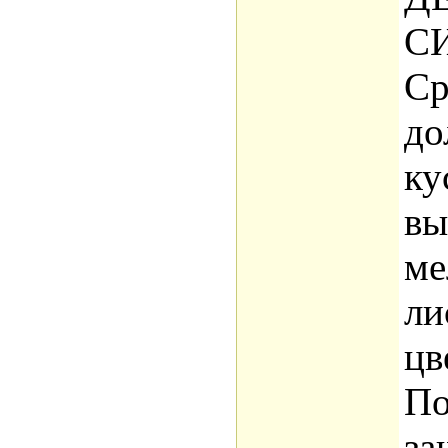
С
Ср
до
ку
вы
ме
ли
цв
По
за