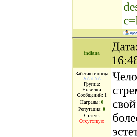
de
c=
Дата
indiana
16:4
Чело
Забегаю иногда
Группа:
стре
Новички
Сообщений:
1
свой
Награды:
0
Репутация:
0
боле
Статус:
Отсутствую
эсте