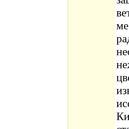
ве
ме
ра
не
не
цв
из
ис
Ки