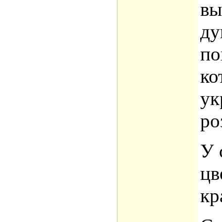
вы
ду
по
ко
ук
ро
У 
цв
кр