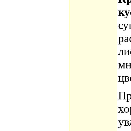
ку
су
ра
ли
мн
цв
Пр
хо
ув