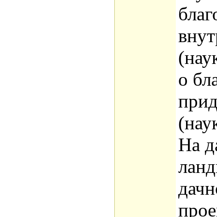
благ
внут
(нау
о бл
прид
(нау
На д
ланд
дачн
прое