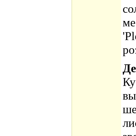
со
ме
'P
ро
Де
Ку
вы
ш
ли