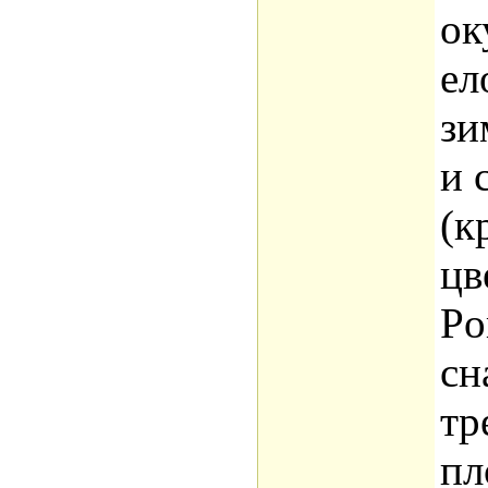
ок
ел
зи
и 
(к
цв
Po
сн
тр
пл