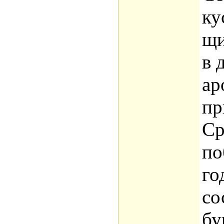
ку
щи
в 
ар
пр
Ср
по
го
со
бу