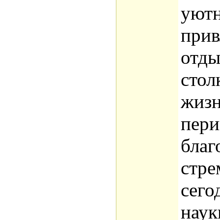
уют
прив
отды
стол
жиз
пери
благ
стре
сего
наук