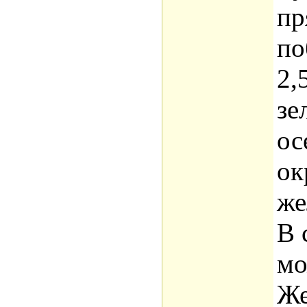
пр
по
2,
зе
ос
ок
же
В 
мо
Же