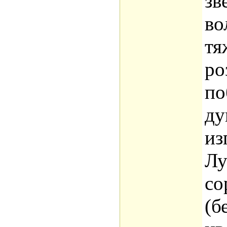
зв
во
тя
ро
по
ду
из
Лу
со
(б