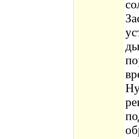
со
За
ус
ды
по
вр
Ну
ре
по
об