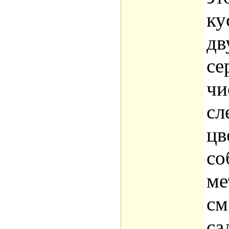
ку
дв
се
чи
сл
цв
со
ме
см
са