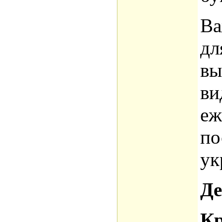
Ва
дл
вы
ви
еж
по
ук
Де
Кр