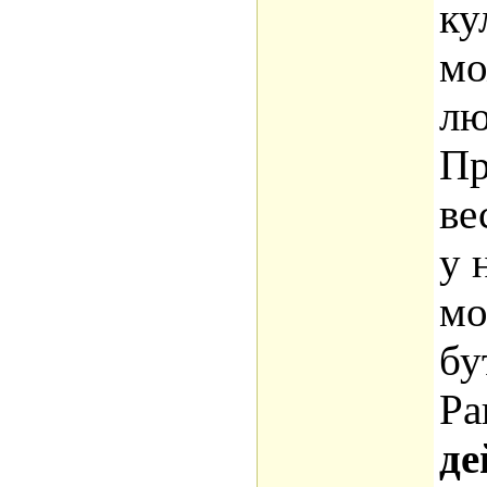
ку
мо
лю
Пр
ве
у 
мо
бу
Ра
де