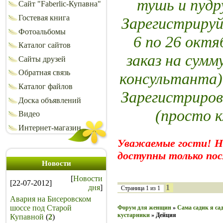
тушь и пуд
Сайт "Faberlic-Купавна"
Гостевая книга
Зарегистрируй
Фотоальбомы
6 по 26 октя
Каталог сайтов
заказ на сумм
Сайты друзей
Обратная связь
консультанта)
Каталог файлов
Зарегистриров
Доска объявлений
(просто 
Видео
Интернет-магазин
Уважаемые гости! 
доступны только пос
Новости
[
Новости
[22-07-2012]
дня
]
1
Страница
1
из
1
Авария на Бисеровском
шоссе под Старой
Форум для женщин
»
Сама садик я сад
кустарники
»
Дейция
Купавной
(
2
)