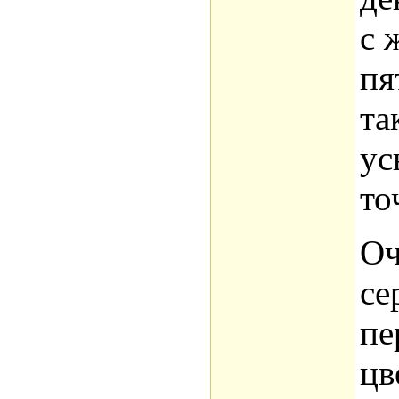
с 
пя
та
ус
то
Оч
се
пе
цв