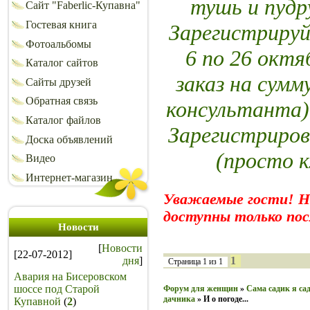
тушь и пуд
Сайт "Faberlic-Купавна"
Гостевая книга
Зарегистрируй
Фотоальбомы
6 по 26 октя
Каталог сайтов
заказ на сумм
Сайты друзей
Обратная связь
консультанта)
Каталог файлов
Зарегистриров
Доска объявлений
(просто 
Видео
Интернет-магазин
Уважаемые гости! 
доступны только пос
Новости
[
Новости
[22-07-2012]
дня
]
1
Страница
1
из
1
Авария на Бисеровском
шоссе под Старой
Форум для женщин
»
Сама садик я сад
дачника
»
И о погоде...
Купавной
(
2
)