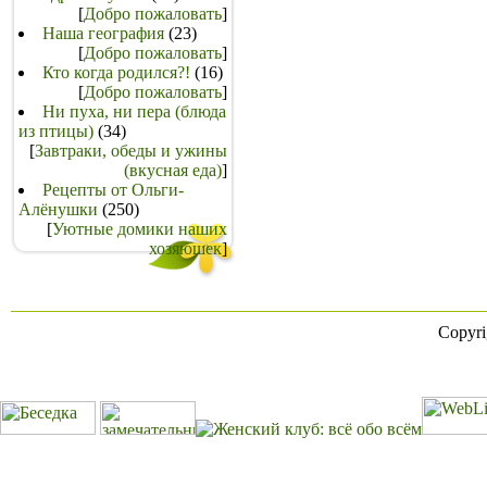
[
Добро пожаловать
]
Наша география
(23)
[
Добро пожаловать
]
Кто когда родился?!
(16)
[
Добро пожаловать
]
Ни пуха, ни пера (блюда
из птицы)
(34)
[
Завтраки, обеды и ужины
(вкусная еда)
]
Рецепты от Ольги-
Алёнушки
(250)
[
Уютные домики наших
хозяюшек
]
Copyr