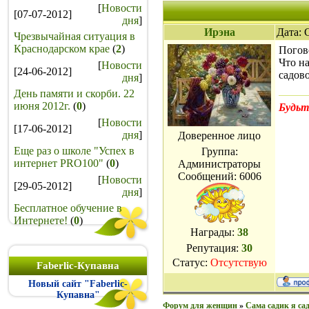
[
Новости
[07-07-2012]
дня
]
Ирэна
Дата: 
Чрезвычайная ситуация в
Краснодарском крае
(
2
)
Погов
Что н
[
Новости
[24-06-2012]
садов
дня
]
День памяти и скорби. 22
июня 2012г.
(
0
)
Будьт
[
Новости
[17-06-2012]
дня
]
Доверенное лицо
Еще раз о школе "Успех в
Группа:
интернет PRO100"
(
0
)
Администраторы
Сообщений:
6006
[
Новости
[29-05-2012]
дня
]
Бесплатное обучение в
Интернете!
(
0
)
Награды:
38
Репутация:
30
Статус:
Отсутствую
Faberlic-Купавна
Новый сайт "Faberlic-
Купавна"
Форум для женщин
»
Сама садик я сад