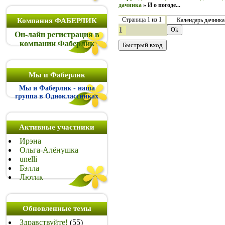
дачника
»
И о погоде...
Страница
1
из
1
Компания ФАБЕРЛИК
1
Он-лайн регистрация в
компании Фаберлик
Мы и Фаберлик
Мы и Фаберлик - наша
группа в Одноклассниках
Активные участники
Ирэна
Ольга-Алёнушка
unelli
Бэлла
Лютик
Обновленные темы
Здравствуйте!
(55)