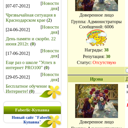
[
Новости
[07-07-2012]
дня
]
Чрезвычайная ситуация в
Доверенное лицо
Краснодарском крае
(
2
)
Группа: Администраторы
Сообщений:
6006
[
Новости
[24-06-2012]
дня
]
День памяти и скорби. 22
июня 2012г.
(
0
)
Награды:
38
[
Новости
[17-06-2012]
дня
]
Репутация:
30
Еще раз о школе "Успех в
Статус:
Отсутствую
интернет PRO100"
(
0
)
[
Новости
[29-05-2012]
Ирэна
Д
дня
]
Бесплатное обучение в
Интернете!
(
0
)
Faberlic-Купавна
Новый сайт "Faberlic-
Доверенное лицо
Купавна"