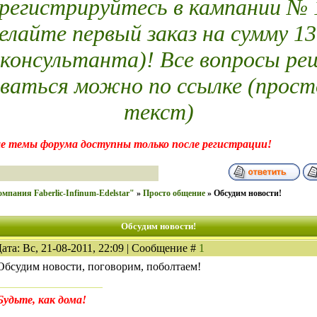
егистрируйтесь в кампании № 14
елайте первый заказ на сумму 13
 консультанта)! Все вопросы ре
ваться можно по ссылке (прост
текст)
е темы форума доступны только после регистрации!
мпания Faberlic-Infinum-Edelstar"
»
Просто общение
»
Обсудим новости!
Обсудим новости!
ата: Вс, 21-08-2011, 22:09 | Сообщение #
1
Обсудим новости, поговорим, поболтаем!
Будьте, как дома!