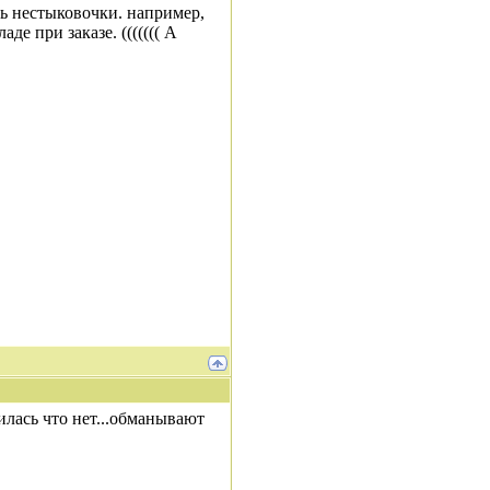
ть нестыковочки. например,
де при заказе. ((((((( А
оилась что нет...обманывают