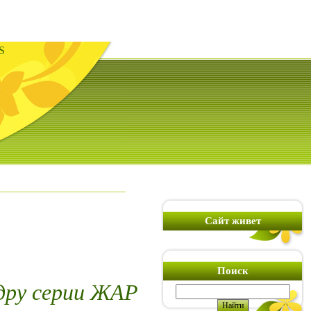
S
Сайт живет
Поиск
дру серии ЖАР