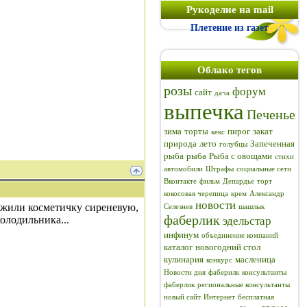
Рукоделие на mail
Плетение из газет
Облако тегов
розы
форум
сайт
дача
выпечка
Печенье
зима
торты
пирог
закат
кекс
природа
лето
Запеченная
голубцы
рыба
рыба
Рыба с овощами
стихи
автомобили
Штрафы
социальные сети
Вконтакте
фильм
Депардье
торт
кокосовая черепица
крем
Александр
новости
ожили косметичку сиреневую,
Селезнев
шашлык
фаберлик
олодильника...
эдельстар
инфинум
объединение компаний
каталог
новогодний стол
кулинария
масленица
конкурс
Новости дня
фаберилк
консультанты
фаберлик
региональные консультанты
новый сайт
Интернет
бесплатная