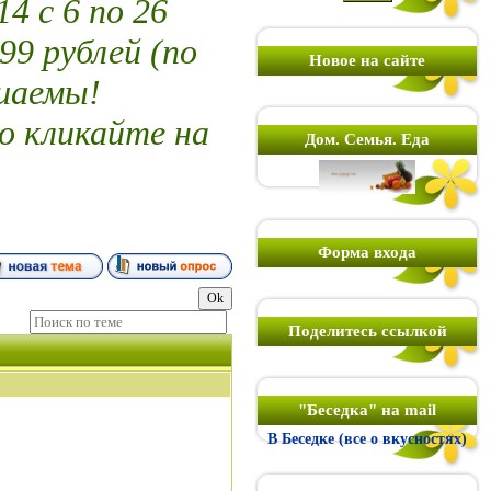
 с 6 по 26
99 рублей (по
Новое на сайте
шаемы!
о кликайте на
Дом. Семья. Еда
Форма входа
Поделитесь ссылкой
"Беседка" на mail
В Беседке (все о вкусностях)