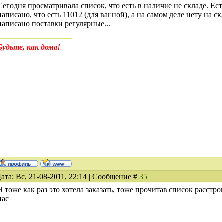
Сегодня просматривала список, что есть в наличие не складе. Ес
написано, что есть 11012 (для ванной), а на самом деле нету на скла
написано поставки регулярные...
Будьте, как дома!
ата: Вс, 21-08-2011, 22:14 | Сообщение #
35
Я тоже как раз это хотела заказать, тоже прочитав список расстр
нас