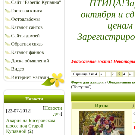
ПТИЦА!Зар
Сайт "Faberlic-Купавна"
Гостевая книга
октября и сд
Фотоальбомы
ценам
Каталог сайтов
Зарегистриро
Сайты друзей
Обратная связь
Каталог файлов
Доска объявлений
Уважаемые гости! Некоторы
Видео
3
Страница
3
из
4
«
1
2
4
»
Интернет-магазин
Форум для женщин
»
Объединенная ко
("болтушка")
Новости
Ирэна
Д
[
Новости
[22-07-2012]
дня
]
Авария на Бисеровском
шоссе под Старой
Купавной
(
2
)