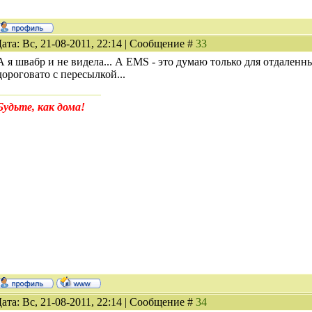
ата: Вс, 21-08-2011, 22:14 | Сообщение #
33
А я швабр и не видела... А EMS - это думаю только для отдаленн
дороговато с пересылкой...
Будьте, как дома!
ата: Вс, 21-08-2011, 22:14 | Сообщение #
34