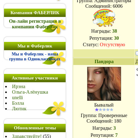
Группа: Администраторы
Сообщений:
6006
Компания ФАБЕРЛИК
Он-лайн регистрация в
компании Фаберлик
Награды:
38
Репутация:
30
Статус:
Отсутствую
Мы и Фаберлик
Мы и Фаберлик - наша
группа в Одноклассниках
Пандора
Д
Активные участники
Ирэна
Ольга-Алёнушка
unelli
Бэлла
Бывалый
Лютик
Группа: Проверенные
Сообщений:
180
Обновленные темы
Награды:
3
Репутация:
7
Здравствуйте!
(55)