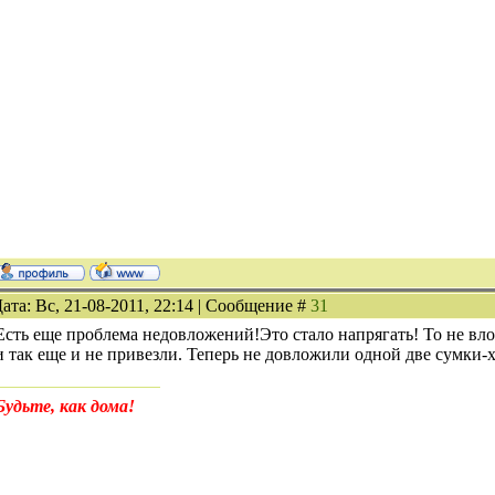
ата: Вс, 21-08-2011, 22:14 | Сообщение #
31
Есть еще проблема недовложений!Это стало напрягать! То не вл
и так еще и не привезли. Теперь не довложили одной две сумки-х
Будьте, как дома!