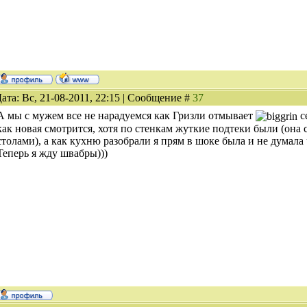
ата: Вс, 21-08-2011, 22:15 | Сообщение #
37
А мы с мужем все не нарадуемся как Гризли отмывает
с
как новая смотрится, хотя по стенкам жуткие подтеки были (она с
столами), а как кухню разобрали я прям в шоке была и не думала
Теперь я жду швабры)))