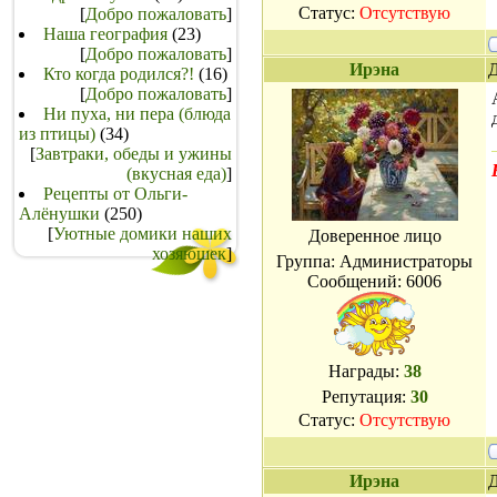
Статус:
Отсутствую
[
Добро пожаловать
]
Наша география
(23)
[
Добро пожаловать
]
Ирэна
Д
Кто когда родился?!
(16)
[
Добро пожаловать
]
Ни пуха, ни пера (блюда
из птицы)
(34)
[
Завтраки, обеды и ужины
(вкусная еда)
]
Рецепты от Ольги-
Алёнушки
(250)
[
Уютные домики наших
Доверенное лицо
хозяюшек
]
Группа: Администраторы
Сообщений:
6006
Награды:
38
Репутация:
30
Статус:
Отсутствую
Ирэна
Д