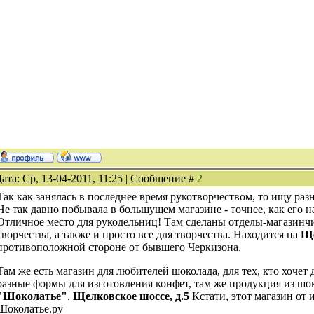
ата: Ср, 13-04-2011, 11:25 | Сообщение #
2
Так как занялась в последнее время рукотворчеством, то ищу ра
Не так давно побывала в большущем магазине - точнее, как его 
Отличное место для рукодельниц! Там сделаны отделы-магазинч
творчества, а также и просто все для творчества. Находится на
Ще
противоположной стороне от бывшего Черкизона.
Там же есть магазин для любителей шоколада, для тех, кто хочет
разные формы для изготовления конфет, там же продукция из шо
"Шоколатье"
.
Щелковское шоссе, д.5
Кстати, этот магазин от 
Шоколатье.ру