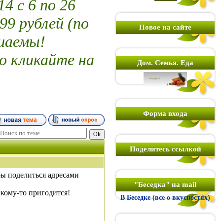
 с 6 по 26
99 рублей (по
Новое на сайте
шаемы!
о кликайте на
Дом. Семья. Еда
Форма входа
Поделитесь ссылкой
бы поделиться адресами
"Беседка" на mail
 кому-то пригодится!
В Беседке (все о вкусностях)