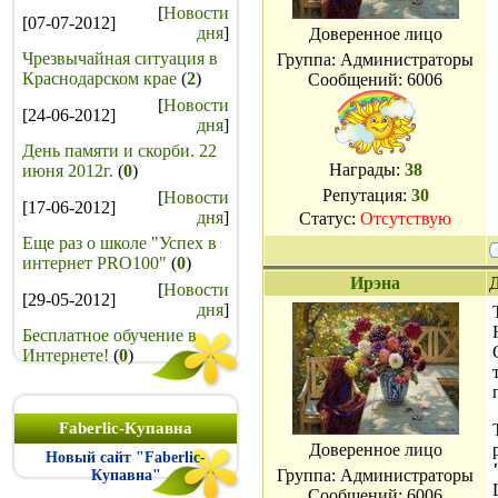
[
Новости
[07-07-2012]
дня
]
Доверенное лицо
Чрезвычайная ситуация в
Группа: Администраторы
Краснодарском крае
(
2
)
Сообщений:
6006
[
Новости
[24-06-2012]
дня
]
День памяти и скорби. 22
Награды:
38
июня 2012г.
(
0
)
Репутация:
30
[
Новости
[17-06-2012]
дня
]
Статус:
Отсутствую
Еще раз о школе "Успех в
интернет PRO100"
(
0
)
Ирэна
Д
[
Новости
[29-05-2012]
дня
]
Бесплатное обучение в
Интернете!
(
0
)
Faberlic-Купавна
Доверенное лицо
Новый сайт "Faberlic-
Группа: Администраторы
Купавна"
Сообщений:
6006