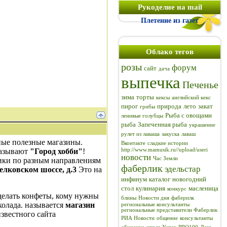
Рукоделие на mail
Плетение из газет
Облако тегов
розы
форум
сайт
дача
выпечка
Печенье
зима
торты
кексы
английский кекс
пирог
природа
лето
закат
грибы
Рыба с овощами
ленивые голубцы
рыба
Запеченная рыба
украшение
рулет из лаваша
закуска
лаваш
зные полезные магазины.
Вконтакте
сладкие истории
называют
"Город хобби"
!
http://www.mamusik.ru//upload/useri
новости
Час Земли
ики по разным направлениям
фаберлик
эдельстар
лковском шоссе, д.3
Это на
инфинум
каталог
новогодний
стол
кулинария
масленица
конкурс
 делать конфеты, кому нужны
блины
Новости дня
фаберилк
колада. называется
магазин
региональные консультанты
региональные представители Фаберлик
известного сайта
РИА Новости
общение
консультанты