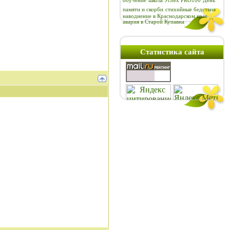
обучение
школа Успех PRO100
День
памяти и скорби
стихийные бедствия
наводнение в Краснодарском крае
авария в Старой Купавна
Статистика сайта