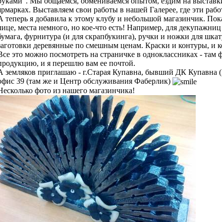
руками". Мы общаемся, обмениваемся опытом, ездим на выставки
ярмарках. Выставляем свои работы в нашей Галерее, где эти раб
А теперь я добавила к этому клубу и небольшой магазинчик. Пока 
лице, места немного, но кое-что есть! Например, для декупажниц 
бумага, фурнитура (и для скрапбукинга), ручки и ножки для шкат
заготовки деревянные по смешным ценам. Краски и контуры, и ко
Все это можно посмотреть на страничке в одноклассниках - там ф
продукцию, и я перешлю вам ее почтой.
А земляков приглашаю - г.Старая Купавна, бывший ДК Купавна (Б.
офис 39 (там же и Центр обслуживания Фаберлик)
Несколько фото из нашего магазинчика!