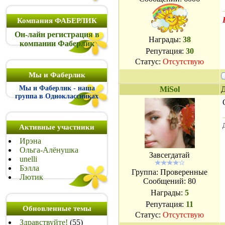
Компания ФАБЕРЛИК
Он-лайн регистрация в
Награды:
38
компании Фаберлик
Репутация:
30
Статус:
Отсутствую
Мы и Фаберлик
Мы и Фаберлик - наша
MiSol
Д
группа в Одноклассниках
Активные участники
Ирэна
Ольга-Алёнушка
Завсегдатай
unelli
Бэлла
Группа: Проверенные
Лютик
Сообщений:
80
Награды:
5
Репутация:
11
Обновленные темы
Статус:
Отсутствую
Здравствуйте!
(55)