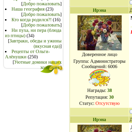
[
Добро пожаловать
]
Наша география
(23)
Ирэна
Д
[
Добро пожаловать
]
Кто когда родился?!
(16)
[
Добро пожаловать
]
Ни пуха, ни пера (блюда
из птицы)
(34)
[
Завтраки, обеды и ужины
(вкусная еда)
]
Рецепты от Ольги-
Доверенное лицо
Алёнушки
(250)
Группа: Администраторы
[
Уютные домики наших
Сообщений:
6006
хозяюшек
]
Награды:
38
Репутация:
30
Статус:
Отсутствую
Ирэна
Д