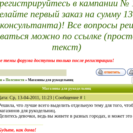
егистрируйтесь в кампании № 14
елайте первый заказ на сумму 13
 консультанта)! Все вопросы ре
ваться можно по ссылке (прост
текст)
е темы форума доступны только после регистрации!
ки
»
Полезности
»
Магазины для рукодельниц
Магазины для рукодельниц
ата: Ср, 13-04-2011, 11:23 | Сообщение #
1
Решила, что лучше всего выделить отдельную тему для того, что
магазинов для рукодельниц.
Делитесь девочки, ведь вы живете в разных городах, и может это
Будьте, как дома!