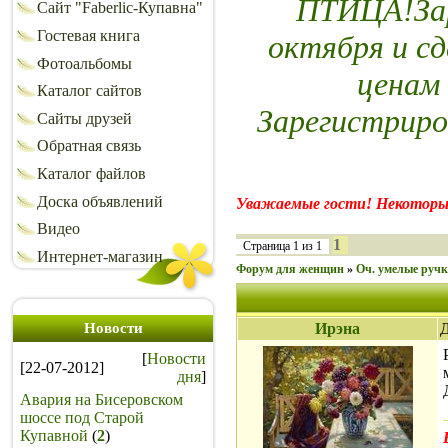
ПТИЦА!Зар
Сайт "Faberlic-Купавна"
Гостевая книга
октября и сд
Фотоальбомы
ценам
Каталог сайтов
Зарегистриро
Сайты друзей
Обратная связь
Каталог файлов
Доска объявлений
Уважаемые гости! Некоторы
Видео
1
Страница
1
из
1
Интернет-магазин
Форум для женщин
»
Оч. умелые руч
Новости
Ирэна
Д
[
Новости
[22-07-2012]
дня
]
Авария на Бисеровском
шоссе под Старой
Купавной
(
2
)