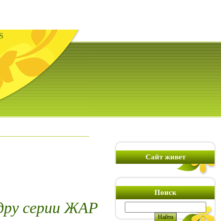
S
Сайт живет
Поиск
дру серии ЖАР