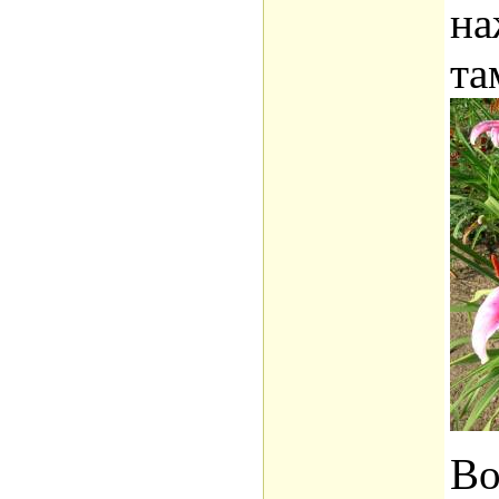
на
та
Во