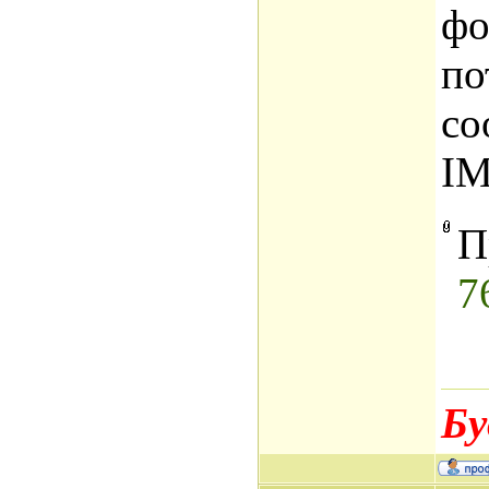
фо
по
со
I
П
7
Бу