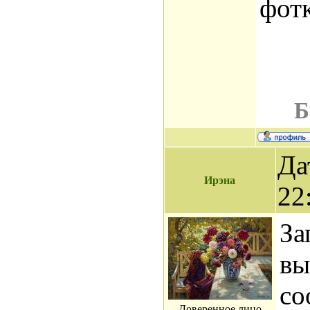
фот
Б
Да
Ирэна
22
За
вы
со
Доверенное лицо