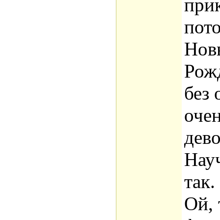
при
пото
Нов
Рож
без 
очен
дево
Науч
так.
Ой, 