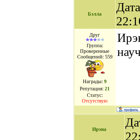
Дата
Бэлла
22:1
Ирэн
Друг
Группа:
науч
Проверенные
Сообщений:
559
Награды:
9
Репутация:
21
Статус:
Отсутствую
Да
Ирэна
22