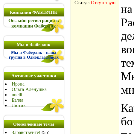
Статус:
Отсутствую
на
Компания ФАБЕРЛИК
Ра
Он-лайн регистрация в
компании Фаберлик
де
Мы и Фаберлик
во
Мы и Фаберлик - наша
группа в Одноклассниках
те
Мн
Активные участники
Ирэна
мн
Ольга-Алёнушка
unelli
Бэлла
Ка
Лютик
бо
Обновленные темы
Здравствуйте!
(55)