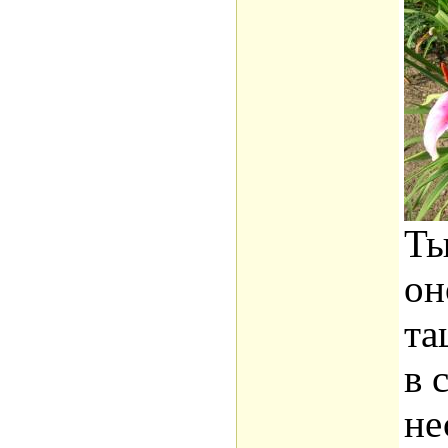
Ты
он
та
в 
не