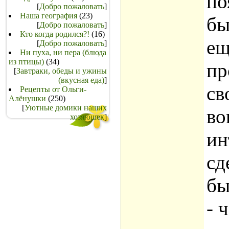
по
[
Добро пожаловать
]
Наша география
(23)
бы
[
Добро пожаловать
]
Кто когда родился?!
(16)
ещ
[
Добро пожаловать
]
Ни пуха, ни пера (блюда
из птицы)
(34)
пр
[
Завтраки, обеды и ужины
(вкусная еда)
]
св
Рецепты от Ольги-
Алёнушки
(250)
[
Уютные домики наших
во
хозяюшек
]
ин
сд
бы
- 