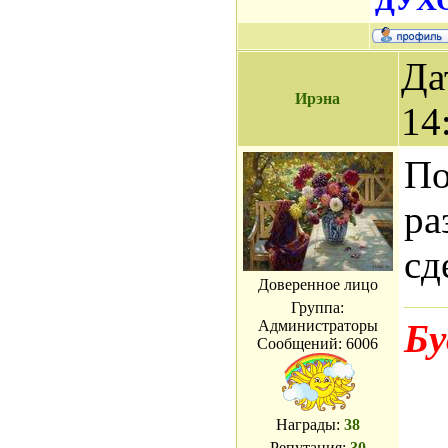
ДУХО
Да
Ирэна
14
По
ра
сд
Доверенное лицо
Группа:
Администраторы
Бу
Сообщений:
6006
Награды:
38
Репутация:
30