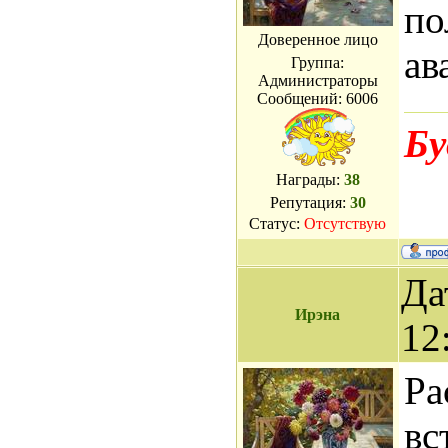
по
Доверенное лицо
ав
Группа:
Администраторы
Сообщений:
6006
Бу
Награды:
38
Репутация:
30
Статус:
Отсутствую
Да
Ирэна
12
Ра
вс