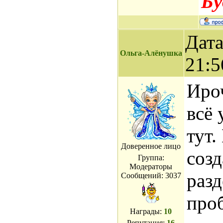
Бу
Дата
Ольга-Алёнушка
21:5
Ироч
всё 
тут
Доверенное лицо
соз
Группа:
Модераторы
раз
Сообщений:
3037
проб
Награды:
10
Репутация:
16