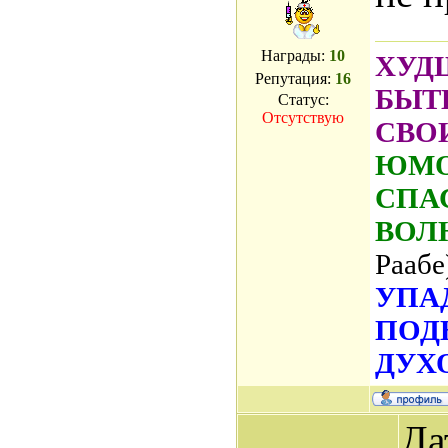
Награды:
10
ХУД
Репутация:
16
БЫТ
Статус:
Отсутствую
СВО
ЮМО
СПА
ВОЛ
Раабе
УПА
ПОД
ДУХО
Да