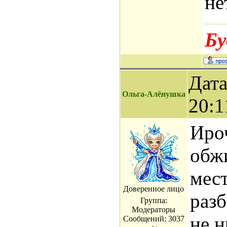
не
Бу
Дата
Ольга-Алёнушка
20:1
Иро
обж
мест
Доверенное лицо
разб
Группа:
Модераторы
не 
Сообщений:
3037