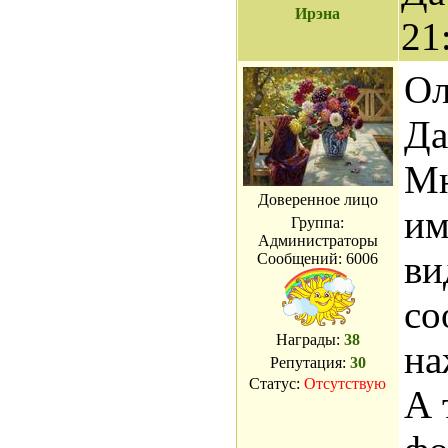
Ирэна
21
Ол
Да
Мн
Доверенное лицо
им
Группа:
Администраторы
ви
Сообщений:
6006
со
Награды:
38
на
Репутация:
30
Статус:
Отсутствую
А 