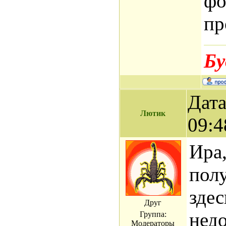
фо
пр
Бу
Дата
Лютик
09:4
Ира,
полу
здес
Друг
нед
Группа:
Модераторы