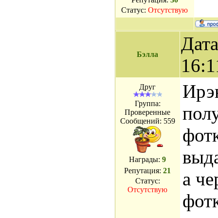
Статус:
Отсутствую
Дата
Бэлла
16:1
Ирэн
Друг
Группа:
полу
Проверенные
Сообщений:
559
фотк
выда
Награды:
9
Репутация:
21
а че
Статус:
Отсутствую
фотк