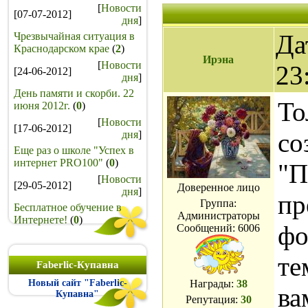
[
Новости
[07-07-2012]
дня
]
Да
Чрезвычайная ситуация в
Краснодарском крае
(
2
)
Ирэна
[
Новости
23
[24-06-2012]
дня
]
День памяти и скорби. 22
То
июня 2012г.
(
0
)
[
Новости
[17-06-2012]
со
дня
]
Еще раз о школе "Успех в
интернет PRO100"
(
0
)
"П
[
Новости
[29-05-2012]
Доверенное лицо
дня
]
пр
Группа:
Бесплатное обучение в
Администраторы
Интернете!
(
0
)
фо
Сообщений:
6006
те
Faberlic-Купавна
Новый сайт "Faberlic-
Награды:
38
ва
Купавна"
Репутация:
30