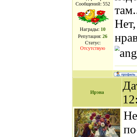
Сообщений:
552
там.
Нет,
Награды:
10
нра
Репутация:
26
Статус:
Отсутствую
Да
Ирэна
12
Не
по