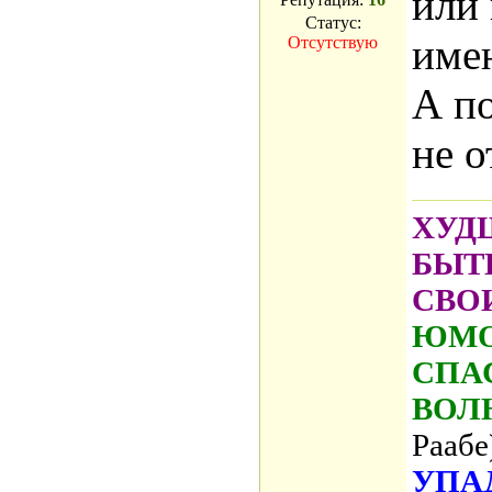
или
Статус:
имен
Отсутствую
А по
не 
ХУД
БЫТ
СВО
ЮМО
СПА
ВОЛ
Раабе
УПА