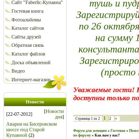
тушь и пу
Сайт "Faberlic-Купавна"
Гостевая книга
Зарегистрируй
Фотоальбомы
по 26 октября
Каталог сайтов
на сумму 
Сайты друзей
Обратная связь
консультанта
Каталог файлов
Зарегистриро
Доска объявлений
(просто 
Видео
Интернет-магазин
Уважаемые гости! 
доступны только по
Новости
[
Новости
[22-07-2012]
дня
]
1
Страница
1
из
2
2
»
Авария на Бисеровском
шоссе под Старой
Форум для женщин
»
Гостевая
»
Пожел
Купавной
(
2
)
по форуму
»
Как вам у нас?