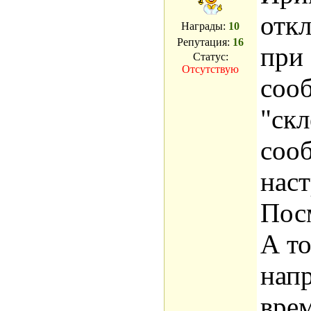
откл
Награды:
10
Репутация:
16
при
Статус:
Отсутствую
соо
"скл
сооб
наст
Пос
А т
напр
врем