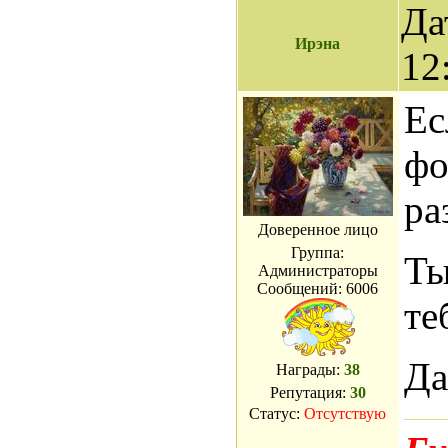
Да
Ирэна
12
Ес
фо
ра
Доверенное лицо
Группа:
Ты
Администраторы
Сообщений:
6006
те
Да
Награды:
38
Репутация:
30
Статус:
Отсутствую