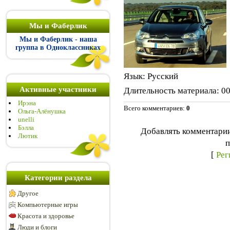
Мы и Фаберлик
Мы и Фаберлик - наша
группа в Одноклассниках
Язык
: Русский
Активные участники
Длительность материала
: 0
Ирэна
Всего комментариев
:
0
Ольга-Алёнушка
unelli
Бэлла
Добавлять комментарии
Лютик
п
[
Рег
Категории раздела
Другое
Компьютерные игры
Красота и здоровье
Люди и блоги