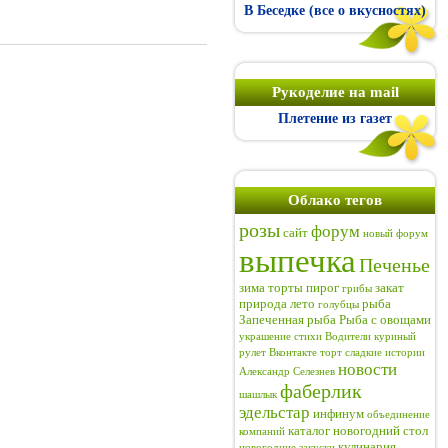
В Беседке (все о вкусностях)
Рукоделие на mail
Плетение из газет
Облако тегов
розы
форум
сайт
новый форум
выпечка
Печенье
зима
торты
пирог
закат
грибы
природа
лето
рыба
голубцы
Запеченная рыба
Рыба с овощами
украшение
стихи
Водители
куриный
рулет
Вконтакте
торт
сладкие истории
новости
Александр Селезнев
фаберлик
шашлык
эдельстар
инфинум
объединение
каталог
новогодний стол
компаний
кулинария
новогодние закуски