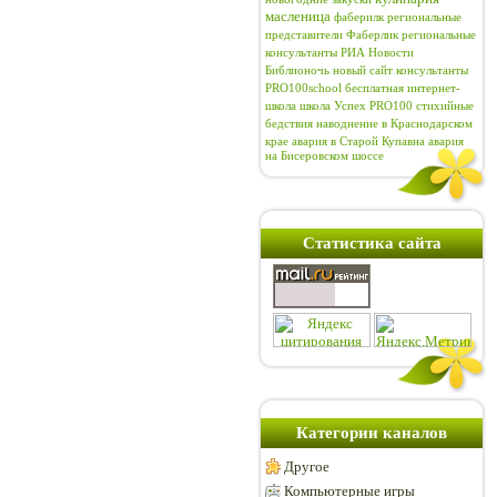
масленица
фаберилк
региональные
представители Фаберлик
региональные
консультанты
РИА Новости
Библионочь
новый сайт
консультанты
PRO100school
бесплатная интернет-
школа
школа Успех PRO100
стихийные
бедствия
наводнение в Краснодарском
крае
авария в Старой Купавна
авария
на Бисеровском шоссе
Статистика сайта
Категории каналов
Другое
Компьютерные игры