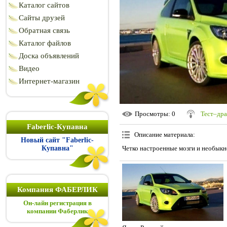
Каталог сайтов
Сайты друзей
Обратная связь
Каталог файлов
Доска объявлений
Видео
Интернет-магазин
Просмотры
: 0
Тест–дра
Faberlic-Купавна
Описание материала
:
Новый сайт "Faberlic-
Купавна"
Четко настроенные мозги и необыкн
Компания ФАБЕРЛИК
Он-лайн регистрация в
компании Фаберлик