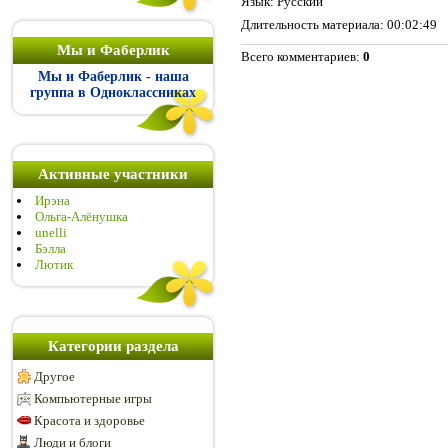
Язык
: Русский
Длительность материала
: 00:02:49
Мы и Фаберлик
Всего комментариев
:
0
Мы и Фаберлик - наша
группа в Одноклассниках
Активные участники
Ирэна
Ольга-Алёнушка
unelli
Бэлла
Лютик
Категории раздела
Другое
Компьютерные игры
Красота и здоровье
Люди и блоги