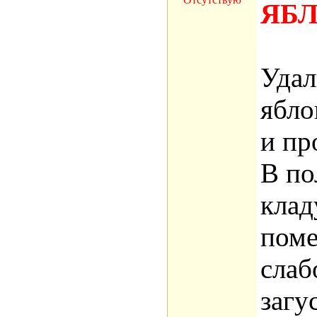
ЯБ
Удал
ябло
и пр
В по
клад
поме
слаб
загу