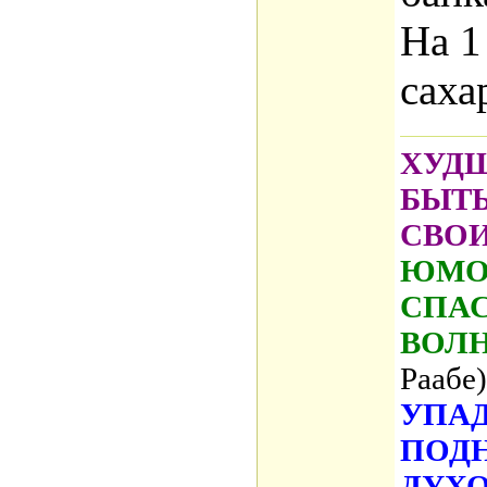
На 1
саха
ХУДШ
БЫТ
СВО
ЮМОР
СПАС
ВОЛ
Раабе)
УПАД
ПОД
ДУХО