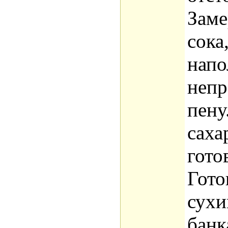
Заме
сока
напо
непр
пену
саха
гото
Гото
сухи
банк