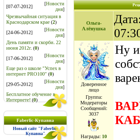
[
Новости
Рец
[07-07-2012]
дня
]
Дата
Чрезвычайная ситуация в
Краснодарском крае
(
2
)
Ольга-
Алёнушка
07:3
[
Новости
[24-06-2012]
дня
]
День памяти и скорби. 22
Ну и
июня 2012г.
(
0
)
[
Новости
[17-06-2012]
собс
дня
]
Еще раз о школе "Успех в
варе
интернет PRO100"
(
0
)
[
Новости
[29-05-2012]
Доверенное
дня
]
лицо
Бесплатное обучение в
Группа:
Интернете!
(
0
)
ВАР
Модераторы
Сообщений:
3037
КА
Faberlic-Купавна
Новый сайт "Faberlic-
Купавна"
Награды:
10