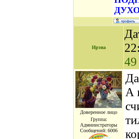
ДУХО
Да
22
Ирэна
49
Да
А 
сч
Доверенное лицо
ти
Группа:
Администраторы
ко
Сообщений:
6006