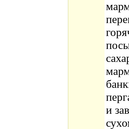
марм
пере
горя
посы
саха
марм
банк
перг
и за
сухо