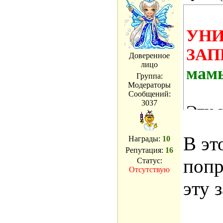
УНИ
ЗАП
Доверенное
лицо
мам
Группа:
Модераторы
Сообщений:
3037
Эту 
испо
В эт
Награды:
10
прак
Репутация:
16
попр
Статус:
блюд
Отсутствую
эту 
до вс
такж