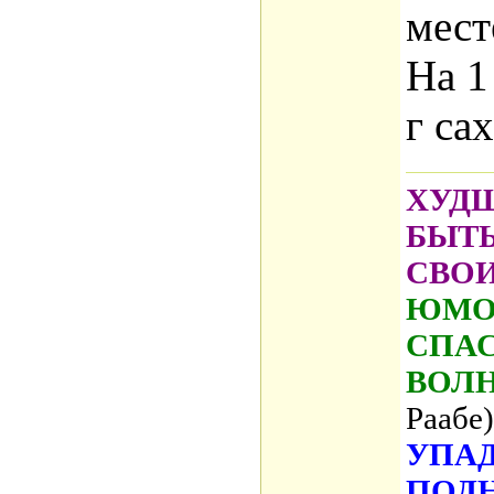
мест
На 1
г сах
ХУДШ
БЫТ
СВО
ЮМОР
СПАС
ВОЛ
Раабе)
УПАД
ПОД