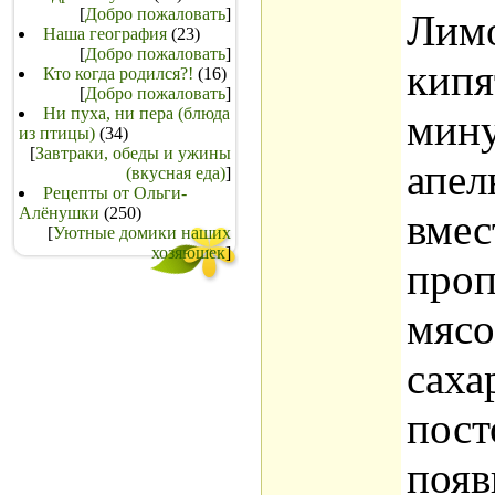
[
Добро пожаловать
]
Лимо
Наша география
(23)
[
Добро пожаловать
]
кипя
Кто когда родился?!
(16)
[
Добро пожаловать
]
Ни пуха, ни пера (блюда
мину
из птицы)
(34)
[
Завтраки, обеды и ужины
апел
(вкусная еда)
]
Рецепты от Ольги-
Алёнушки
(250)
вмес
[
Уютные домики наших
хозяюшек
]
проп
мясо
саха
пост
появ