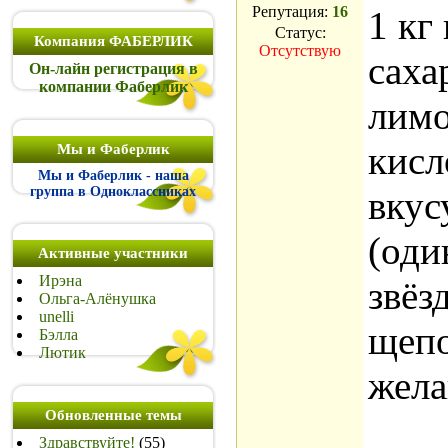
Репутация:
16
1 кг
Статус:
Компания ФАБЕРЛИК
Отсутствую
саха
Он-лайн регистрация в
компании Фаберлик
лимо
кисл
Мы и Фаберлик
Мы и Фаберлик - наша
группа в Одноклассниках
вкус
(оди
Активные участники
Ирэна
звёз
Ольга-Алёнушка
unelli
щепо
Бэлла
Лютик
жела
Обновленные темы
Здравствуйте!
(55)