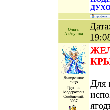
ДУХО
Дата
Ольга-
Алёнушка
19:0
ЖЕЛ
КР
Доверенное
Для 
лицо
Группа:
испо
Модераторы
Сообщений:
3037
ягод