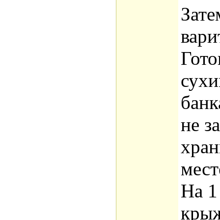
Зате
вари
Гото
сухи
банк
не з
хран
мест
На 1
крыж