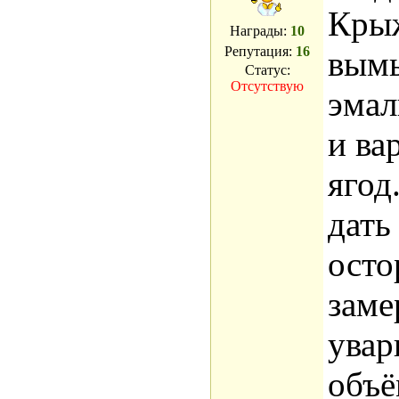
Кры
Награды:
10
Репутация:
16
вымы
Статус:
Отсутствую
эмал
и ва
ягод
дать
осто
заме
увар
объё