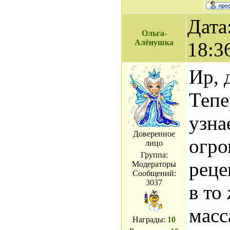
Дата
Ольга-
Алёнушка
18:3
Ир, 
Тепе
узна
Доверенное
огро
лицо
Группа:
реце
Модераторы
Сообщений:
3037
в то
масс
Награды:
10