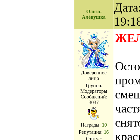
Дата
Ольга-
Алёнушка
19:1
ЖЕ
Осто
Доверенное
пром
лицо
Группа:
смеш
Модераторы
Сообщений:
3037
част
снят
Награды:
10
Репутация:
16
крас
Статус: