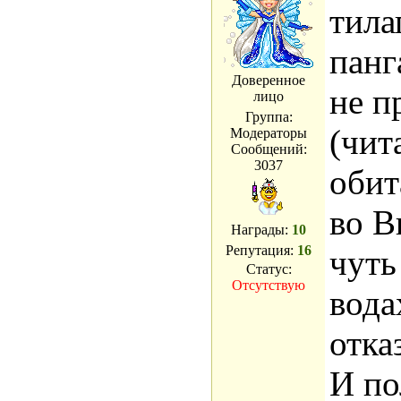
каст
тила
наре
панг
туши
Доверенное
не п
лицо
масл
Группа:
(чит
Модераторы
пере
Сообщений:
3037
обит
проз
во В
и пр
Награды:
10
тех п
Репутация:
16
чуть
Статус:
проз
Отсутствую
вода
крыш
отка
поло
И по
туши