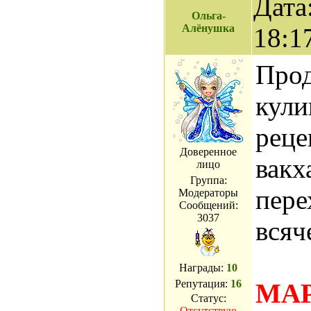
Дата
Ольга-
Алёнушка
18:1
Про
кули
рец
Доверенное
вакх
лицо
Группа:
пере
Модераторы
Сообщений:
3037
всяч
Награды:
10
Репутация:
16
МА
Статус:
Отсутствую