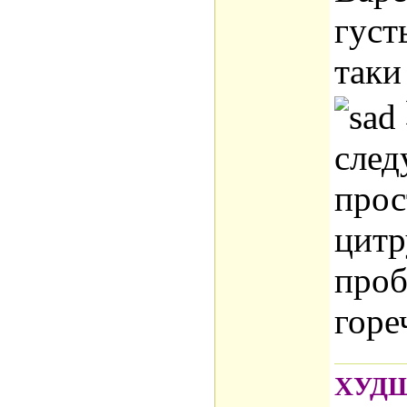
густ
таки
след
прос
цитр
проб
горе
ХУДШ