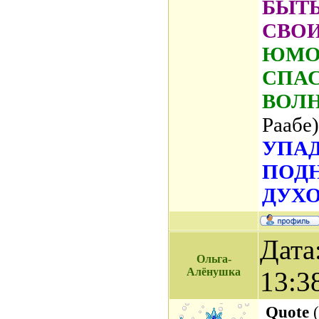
БЫТ
СВО
ЮМОР
СПАС
ВОЛ
Раабе)
УПАД
ПОД
ДУХО
Дата
Ольга-
Алёнушка
13:3
Quote
(