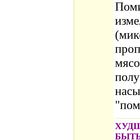
хлеб
Пом
Зака
изме
проб
(мик
холо
проп
окол
мясо
Прои
полу
слад
нас
поми
"пом
же п
вели
ХУДШ
Саха
БЫТ