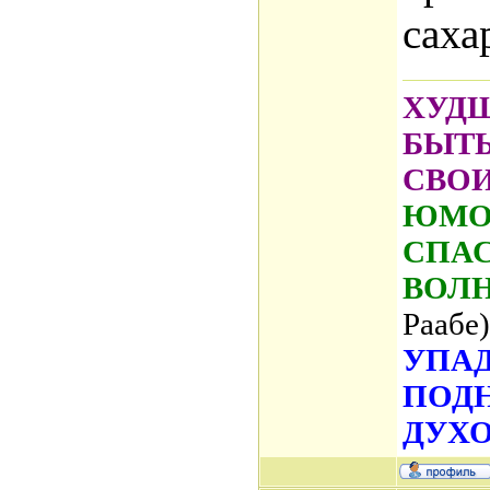
саха
ХУДШ
БЫТ
СВО
ЮМОР
СПАС
ВОЛ
Раабе)
УПАД
ПОД
ДУХО