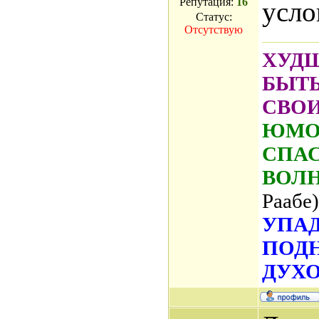
Репутация:
16
усло
Статус:
Отсутствую
ХУДШ
БЫТ
СВО
ЮМОР
СПАС
ВОЛ
Раабе)
УПАД
ПОД
ДУХО