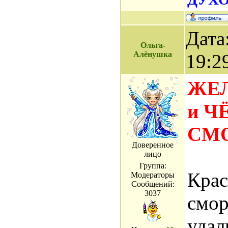
Дата
Ольга-
Алёнушка
19:2
ЖЕЛ
и Ч
СМ
Доверенное
лицо
Группа:
Крас
Модераторы
Сообщений:
3037
смор
удал