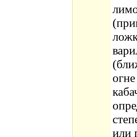
лимо
(при
ложк
вари
(бли
огне
каба
опре
степ
или 