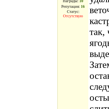
Награды:
10
Репутация:
16
вето
Статус:
Отсутствую
каст
так,
ягод
выде
Зате
оста
след
осты
слит