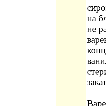
сиро
на б
не р
варе
конц
вани
стер
зака
Варе