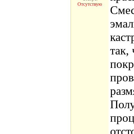
Отсутствую
Смес
эма
каст
так,
покр
пров
разм
Полу
проц
отст