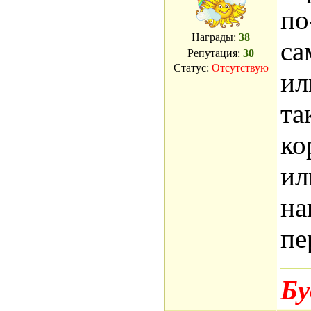
по
Награды:
38
са
Репутация:
30
Статус:
Отсутствую
ил
та
ко
ил
на
пе
Бу