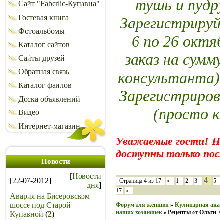
тушь и пуд
Сайт "Faberlic-Купавна"
Гостевая книга
Зарегистрируй
Фотоальбомы
6 по 26 октя
Каталог сайтов
заказ на сумм
Сайты друзей
Обратная связь
консультанта)
Каталог файлов
Зарегистриров
Доска объявлений
(просто 
Видео
Интернет-магазин
Уважаемые гости! 
доступны только пос
Новости
[
Новости
4
[22-07-2012]
Страница
4
из
17
«
1
2
3
5
дня
]
17
»
Авария на Бисеровском
шоссе под Старой
Форум для женщин
»
Кулинарная ака
наших хозяюшек
»
Рецепты от Ольги
Купавной
(
2
)