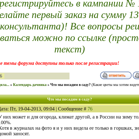
егистрируйтесь в кампании № 14
елайте первый заказ на сумму 13
 консультанта)! Все вопросы ре
ваться можно по ссылке (прост
текст)
е темы форума доступны только после регистрации!
6
ила...
»
Календарь дачника
»
Что мы посадим в саду?
(Какие цветы мы хотим видет
Что мы посадим в саду?
ата: Пт, 19-04-2013, 09:04 | Сообщение #
76
У них может и для огорода, климат другой, а в России на зиму т
100%.
Хотя в журналах на фото я и у них видела ее только в горшках, з
домой заносят.