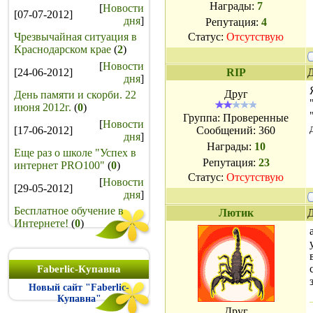
Награды:
7
[
Новости
[07-07-2012]
дня
]
Репутация:
4
Чрезвычайная ситуация в
Статус:
Отсутствую
Краснодарском крае
(
2
)
[
Новости
[24-06-2012]
RIP
Д
дня
]
Друг
День памяти и скорби. 22
июня 2012г.
(
0
)
Группа: Проверенные
[
Новости
[17-06-2012]
Сообщений:
360
дня
]
Награды:
10
Еще раз о школе "Успех в
Репутация:
23
интернет PRO100"
(
0
)
Статус:
Отсутствую
[
Новости
[29-05-2012]
дня
]
Бесплатное обучение в
Лютик
Д
Интернете!
(
0
)
Faberlic-Купавна
Новый сайт "Faberlic-
Купавна"
Друг