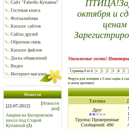
ПТИЦА!Зар
Сайт "Faberlic-Купавна"
Гостевая книга
октября и сд
Фотоальбомы
ценам
Каталог сайтов
Зарегистриро
Сайты друзей
Обратная связь
Каталог файлов
Доска объявлений
Уважаемые гости! Некоторы
Видео
Страница
6
из
6
«
1
2
3
4
5
Интернет-магазин
Форум для женщин
»
Сама садик я сад
в своем цветнике)
Новости
Татоша
Д
[
Новости
[22-07-2012]
дня
]
Друг
Авария на Бисеровском
Группа: Проверенные
шоссе под Старой
Сообщений:
490
Купавной
(
2
)