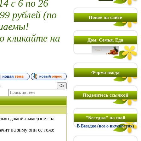
 с 6 по 26
99 рублей (по
Новое на сайте
шаемы!
о кликайте на
Дом. Семья. Еда
Форма входа
ь
Поделитесь ссылкой
"Беседка" на mail
олько домой-вымерзнет на
В Беседке (все о вкусностях)
начит на зиму они ее тоже