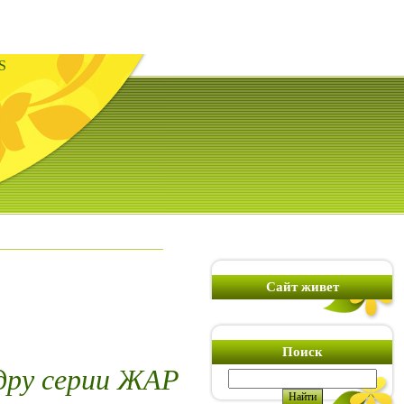
S
Сайт живет
Поиск
дру серии ЖАР