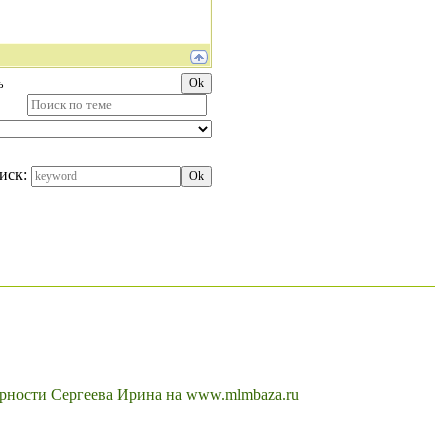
ь
иск: