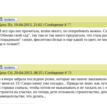
ата: Пт, 19-04-2013, 21:02 | Сообщение #
77
Я все про нее прочитала, возни много, но попробовать можно. С
"Обнови свой сад", так там ее так много предлагали, что глаза р
"порадовали" синие, фиолетово-белые и еще какой то цвет, не мо
да и только!!
ата: Сб, 20-04-2013, 08:35 | Сообщение #
78
а я вчера забрала последние розки, которые мы нынче заказывали
у меня их 31! Скоро начну уже посадку... Правда не знаю. как лу
в горшки сначала, чтобы потом не выкапывать и не таскать их с м
строится на участке, но теперь дети отложили строительство, дене
замешательстве, что делать...