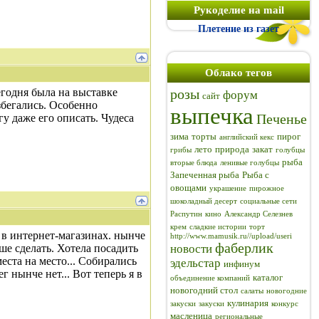
Рукоделие на mail
Плетение из газет
Облако тегов
егодня была на выставке
розы
форум
сайт
азбегались. Особенно
выпечка
Печенье
гу даже его описать. Чудеса
зима
торты
пирог
английский кекс
лето
природа
закат
грибы
голубцы
рыба
вторые блюда
ленивые голубцы
Запеченная рыба
Рыба с
овощами
украшение
пирожное
шоколадный десерт
социальные сети
Распутин
кино
Александр Селезнев
крем
сладкие истории
торт
 в интернет-магазинах. нынче
http://www.mamusik.ru//upload/useri
фаберлик
чше сделать. Хотела посадить
новости
еста на место... Собирались
эдельстар
инфинум
г нынче нет... Вот теперь я в
каталог
объединение компаний
новогодний стол
салаты
новогодние
кулинария
закуски
закуски
конкурс
масленица
региональные