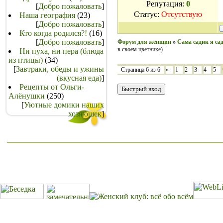
Репутация:
0
[
Добро пожаловать
]
Статус:
Отсутствую
Наша география
(23)
[
Добро пожаловать
]
Кто когда родился?!
(16)
[
Добро пожаловать
]
Форум для женщин
»
Сама садик я сад
в своем цветнике)
Ни пуха, ни пера (блюда
из птицы)
(34)
[
Завтраки, обеды и ужины
Страница
6
из
6
«
1
2
3
4
5
(вкусная еда)
]
Рецепты от Ольги-
Алёнушки
(250)
[
Уютные домики наших
хозяюшек
]