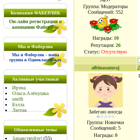
Группа: Модераторы
Сообщений:
552
Компания ФАБЕРЛИК
Он-лайн регистрация в
компании Фаберлик
Награды:
10
Репутация:
26
Мы и Фаберлик
Статус:
Отсутствую
Мы и Фаберлик - наша
группа в Одноклассниках
albinasamraj
Д
Активные участники
Ирэна
Ольга-Алёнушка
unelli
Бэлла
Лютик
Забегаю иногда
Группа: Новички
Сообщений:
5
Обновленные темы
Награды:
0
Здравствуйте!
(55)