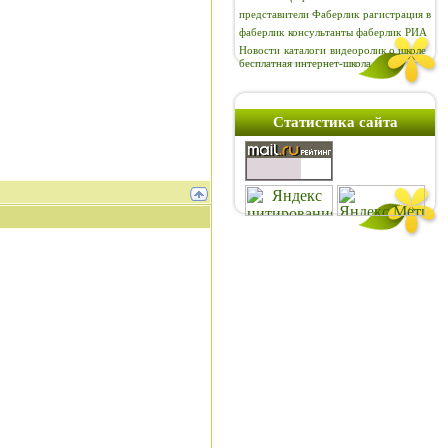
представители Фаберлик
рагистрация в
фаберлик
консультанты фаберлик
РИА
Новости
каталоги
видеоролик о школе
бесплатная интернет-школа
Статистика сайта