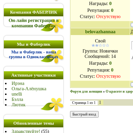
Награды:
0
Репутация:
0
Компания ФАБЕРЛИК
Статус:
Отсутствую
Он-лайн регистрация в
компании Фаберлик
belovazhannaa
Д
Свой
Мы и Фаберлик
Группа: Новички
Мы и Фаберлик - наша
Сообщений:
14
группа в Одноклассниках
Награды:
0
Репутация:
0
Активные участники
Статус:
Отсутствую
Ирэна
Ольга-Алёнушка
Форум для женщин
»
О красоте и здор
unelli
Бэлла
1
Страница
1
из
1
Лютик
Обновленные темы
Здравствуйте!
(55)