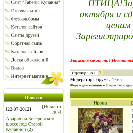
ПТИЦА!Зар
Сайт "Faberlic-Купавна"
Гостевая книга
октября и сд
Фотоальбомы
ценам
Каталог сайтов
Зарегистриро
Сайты друзей
Обратная связь
Каталог файлов
Доска объявлений
Уважаемые гости! Некоторы
Видео
1
Страница
1
из
1
Интернет-магазин
Модератор форума:
Лютик
Форум для женщин
»
О красоте и здор
Новости
Ирэна
Д
[
Новости
[22-07-2012]
дня
]
Авария на Бисеровском
шоссе под Старой
Купавной
(
2
)