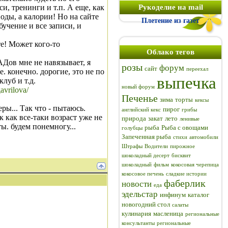
и, тренинги и т.п. А еще, как
Рукоделие на mail
воды, а калории! Но на сайте
Плетение из газет
бучение и все записи, и
те! Может кого-то
Облако тегов
АДов мне не навязывает, я
розы
форум
сайт
переехал
е. конечно. дорогие, это не по
выпечка
луб и т.д.
новый форум
avrilova/
Печенье
зима
торты
кексы
еры... Так что - пытаюсь.
пирог
английский кекс
грибы
 как все-таки возраст уже не
природа
закат
лето
ленивые
ты. будем понемногу...
рыба
Рыба с овощами
голубцы
Запеченная рыба
стихи
автомобили
Штрафы
Водители
пирожное
шоколадный десерт
бисквит
шоколадный
фильм
кокосовая черепица
кокосовое печень
сладкие истории
фаберлик
новости
еда
эдельстар
инфинум
каталог
новогодний стол
салаты
кулинария
масленица
региональные
консультанты
региональные