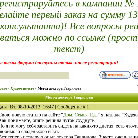
егистрируйтесь в кампании № 14
елайте первый заказ на сумму 13
 консультанта)! Все вопросы ре
ваться можно по ссылке (прост
текст)
е темы форума доступны только после регистрации!
овье
»
Худеем вместе
»
Метод доктора Гаврилова
Метод доктора Гаврилова
ата: Вт, 08-10-2013, 16:47 | Сообщение #
1
Свою новую статью на сайте "
Дом. Семья. Еда
" я назвала "Худею
Как понимаете, опять решила чуток схуднуть.
Но я не могу себя заставить сидеть на каких-то диетах, есть что-т
любимого сладенького и т.п.
Вот теперь исследую опыт доктора Гаврилова. Знаете, очень зани