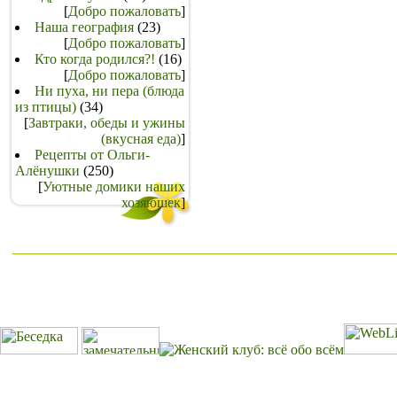
[
Добро пожаловать
]
Наша география
(23)
[
Добро пожаловать
]
Кто когда родился?!
(16)
[
Добро пожаловать
]
Ни пуха, ни пера (блюда
из птицы)
(34)
[
Завтраки, обеды и ужины
(вкусная еда)
]
Рецепты от Ольги-
Алёнушки
(250)
[
Уютные домики наших
хозяюшек
]