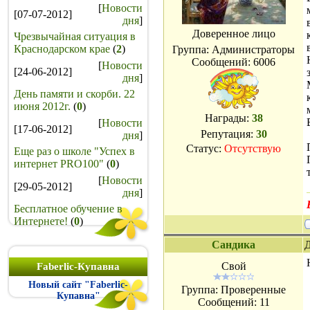
[
Новости
[07-07-2012]
дня
]
Доверенное лицо
Чрезвычайная ситуация в
Краснодарском крае
(
2
)
Группа: Администраторы
Сообщений:
6006
[
Новости
[24-06-2012]
дня
]
День памяти и скорби. 22
июня 2012г.
(
0
)
Награды:
38
[
Новости
[17-06-2012]
Репутация:
30
дня
]
Статус:
Отсутствую
Еще раз о школе "Успех в
интернет PRO100"
(
0
)
[
Новости
[29-05-2012]
дня
]
Бесплатное обучение в
Интернете!
(
0
)
Сандика
Д
Свой
Faberlic-Купавна
Новый сайт "Faberlic-
Группа: Проверенные
Купавна"
Сообщений:
11