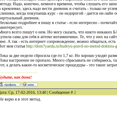
методу. Надо, конечно, немного времени, чтобы слушать его запис
в кремлевке, здесь надо вести дневник и считать - только не угле
клиники, когда покупаешь курс - он недорогой - дается он-лайн о
виртуальный дневник.
Несколько подробнее я пишу в статье - если интересно - почитай
заинтересует.
Много всего пишут о нем. Но могу сказать, что никто никаких Б
купила сама для себя в аптеке витаминчики. Те, что у них на сайт
мне. А так - есть интернет сопровождение, можно общаться, есть к
Вот моя статья
http://dom7yaeda.ru/hudeyu-pravil-no-metod-doktora-g
Пока за две недели сбросила где-то 1,7 кг. Но хорошо уходят разм
Пока настроение не пропало. Много сбрасывать не собираюсь, так
тот, а делать какие-то косметические процедуры - это такие затра
Будьте, как дома!
ата: Ср, 17-02-2016, 13:40 | Сообщение #
2
Не верю я в этот метод.