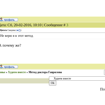
ата: Сб, 20-02-2016, 10:10 | Сообщение #
3
Цитата
Сандика
(
)
Не верю я в этот метод.
А почему же?
овье
»
Худеем вместе
»
Метод доктора Гаврилова
По