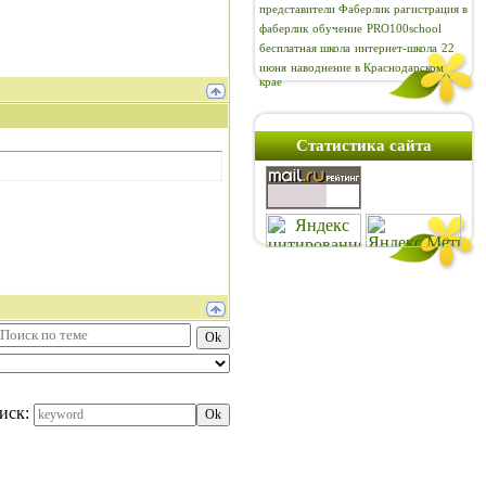
представители Фаберлик
рагистрация в
фаберлик
обучение
PRO100school
бесплатная школа
интернет-школа
22
июня
наводнение в Краснодарском
крае
Статистика сайта
иск: