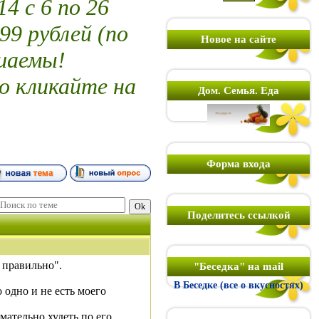
 с 6 по 26
99 рублей (по
Новое на сайте
шаемы!
о кликайте на
Дом. Семья. Еда
Форма входа
Поделитесь ссылкой
 правильно".
"Беседка" на mail
В Беседке (все о вкусностях)
о одно и не есть моего
мательно худеть по его