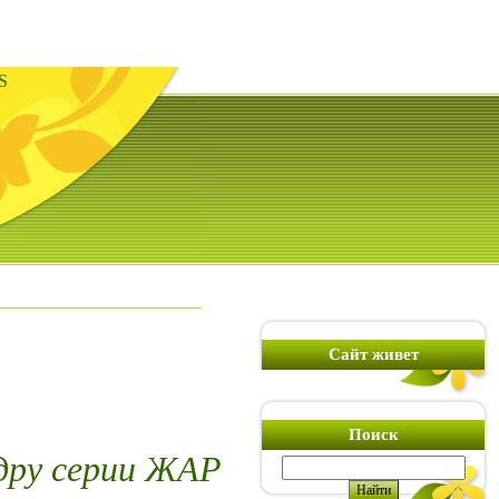
S
Сайт живет
Поиск
дру серии ЖАР